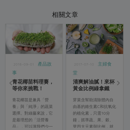
相關文章
產品故
主婦食
2018-09-01
2017-07-10
事
堂
青花椰苗料理賽，
清爽解油膩！來杯
等你來挑戰！
黃金比例綠拿鐵
青花椰苗是兼具「營
芽菜含幫助清除體內自
養」與「純淨」的蔬菜
由基的維生素C和抗氧化
選擇。對綠藤來說，它
的植化素，只需10分
是最理想的「活營養
鐘，抓準蔬、果、穀、
品」，可以讓我們少一
芽四大元素與比例，就