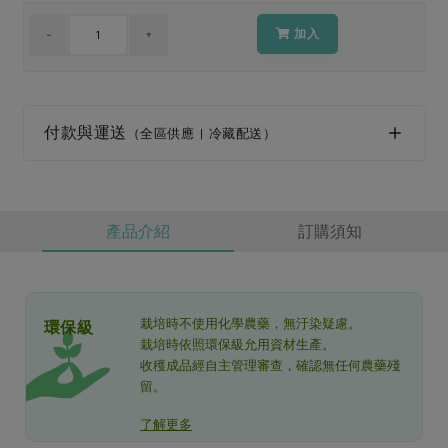
媒體報導
最新產品
節慶大餐
加入
下載專區
優惠專區
高麗菜海鮮煎餅
地區活動
素食專區
付款與運送
（全區供應 | 冷藏配送）
社務會議
地區活動
樂齡友善
活動報下載
產品介紹
訂購須知
栽培時不使用化學農藥，無汙染疑慮。
環保級
栽培時依照環保級允用資材生產。
收穫成品經自主管理審查，確認無任何農藥殘
留。
了解更多