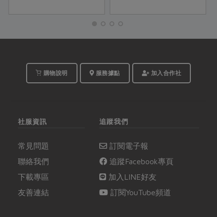
些瓶瓶罐罐維他命丸，
能輕鬆打出營養又可口
少一些硝酸鹽的擔憂，
的綠拿鐵！...
它的方便性，也讓料理
更輕鬆，讓健康更簡
單。今年盛夏，合作社...
購物說明
服務據點
加入合作社
社服資訊
追蹤我們
常見問題
訂閱電子報
聯絡我們
追蹤Facebook專頁
下載專區
加入LINE好友
友善連結
訂閱YouTube頻道