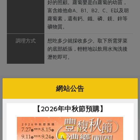
好的照顧。蘿蔔嬰是白蘿蔔的幼苗，
富含維他命A、B1、B2、C、E以及胡
蘿蔔素，還有鈣、鐵、磷、鎂、鋅等
礦物質。
調理方式
想吃多少就採收多少。取下所需芽菜
的底部紙張，輕輕地以飲用水淘洗後
瀝乾即可。
關鍵字
網站公告
# 芽菜
# 蘿蔔嬰
【2026年中秋節預購】
你可能有興趣的產品