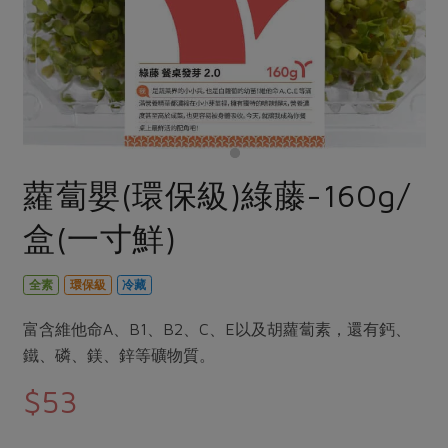
畜產肉類
水產
廚房瑜伽
傳到心坎裡，誠心又澎派
水畜加工品
料理方式
產品檢驗
合作25-經典快閃最後一週
關注議題
烘焙．點心
自主把關
合作25-精選產品第四彈
調理食材・點心
減硝酸鹽
惜食
醬料
檢驗報告
更多當季產品
調味醬料/南北貨
烘焙
非基改運動
支持本土農糧
湯品．鍋物
硝酸鹽檢驗
休閒零嘴
沖泡飲品
廢核運動
能源議題
蘿蔔嬰(環保級)綠藤-160g/
漬物
議題活動
保健食品
減添加物
減塑減廢
涼拌沙拉
盒(一寸鮮)
社員權益
主婦聯盟X樂齡網特約優惠案
公益金
食農教育
飲品
居家好物
合作社法規
30%rPET紅烏龍茶
更多議題
全素
環保級
冷藏
美妝保養
個人清潔
社務專區
2024農業發展計畫年度報告
主題食譜
富含維他命A、B1、B2、C、E以及胡蘿蔔素，還有鈣、
生活者e週報
家庭清潔
織品
選舉專區
更多議題活動
鐵、磷、鎂、鋅等礦物質。
異國料理
日用品
圖書禮品
綠主張月刊
$53
年菜食譜
防災用品
最新消息
傳到心坎裡，誠心又澎派
典藏閱覽室
養身食補