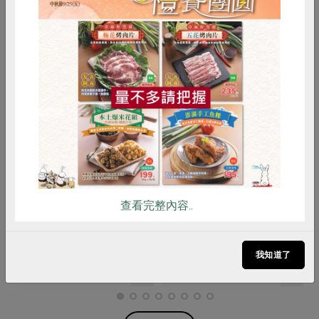
惜食
RPET
食譜
減硝酸鹽
雞蛋
食安
共同購買
永豐農業有限公司
黃文章(新峰農場)
四合一芽苗(環保級)永
三合一芽苗(環保級)新
查看完整內容..
豐-120g/盒
峰-120g/盒
120公克/盒
120公克/盒
全素
環保級
冷藏
全素
環保級
冷藏
我知道了
$95
$66