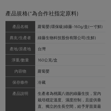
產品規格(*為合作社指定原料)
產品名稱
蘿蔔嬰(環保級)綠藤-160g/盒(一寸鮮)
農友/生產者
綠藤生物科技股份有限公司(生鮮)
產地/原產地
台灣
淨重/數量
160公克/盒
內容物
蘿蔔嬰
保存條件
冷藏
產品說明
生產者為桃園八德的綠藤生技，室內
栽培穩定溫度、濕度控制，且提供垂
直、獨立的生長空間，給予芽苗菜最