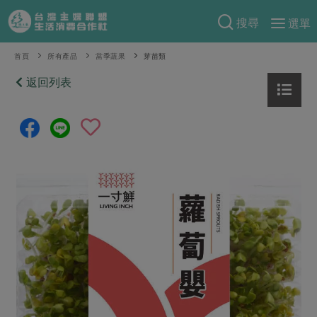
搜尋
選單
產品分類
首頁
所有產品
當季蔬果
芽苗類
當季蔬果
返回列表
食譜料理
一籃菜
當令水果
食材
特別企畫
芽苗類
蕈菇類
米食
預購活動
綠主張
辛香料類
麵食
把最好的台灣味帶回家！
觀點文章
關於合作社
肉食
奶蛋豆・五穀
防災用品預購圓滿結束
主婦食堂
一籃菜真心話
海鮮
蛋
乳製品
認識合作社
重要公告
2026年端午節預購圓滿結束
社內大小事
合作聯合國
常備菜
豆製品
米麵雜糧
關於我們
更多預購活動
產品故事
生活提案
蔬食
合作社組織
肉品・水產
樂齡生活
親子食育
蛋料理
當季產品
員工與求才