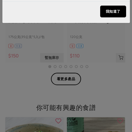
我知道了
豪瀚國際有限公司
鮮湧企業股份有限公司
滷蛋白-沙茶口味-175公克
左宗棠雞(鮮湧)-120g
175公克(35公克*5入)/包
120公克
葷
常溫
葷
冷凍
$150
$110
暫無庫存
看更多產品
你可能有興趣的食譜