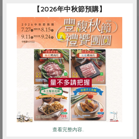
【2026年中秋節預購】
關鍵字
# 豪瀚
# 指定原料
# 滷蛋
# 雞蛋
惜食
RPET
食譜
減硝酸鹽
你可能有興趣的產品
雞蛋
食安
共同購買
查看完整內容..