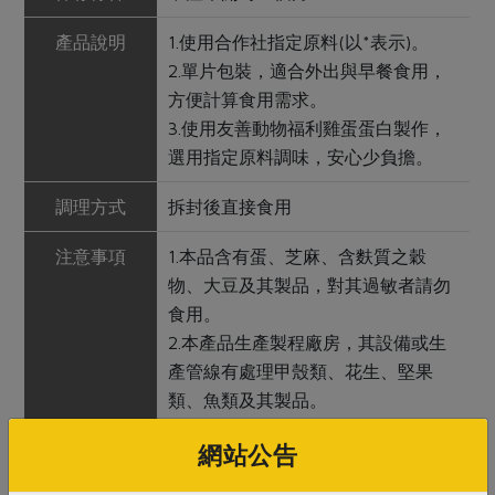
產品說明
1.使用合作社指定原料(以*表示)。
2.單片包裝，適合外出與早餐食用，
方便計算食用需求。
3.使用友善動物福利雞蛋蛋白製作，
選用指定原料調味，安心少負擔。
調理方式
拆封後直接食用
注意事項
1.本品含有蛋、芝麻、含麩質之穀
物、大豆及其製品，對其過敏者請勿
食用。
2.本產品生產製程廠房，其設備或生
產管線有處理甲殼類、花生、堅果
類、魚類及其製品。
3.開封後請盡速食用完畢，未食用完
網站公告
請冷藏保存。
4.內附保鮮劑，避免誤食。