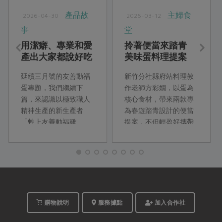
產品故
主婦食
2026-04-30
2026-03-12
事
堂
用潔癖、專業和愛
拎著便當來踏青
產出大家都說好吃
美味蛋料理提案
的蛋
延續三月號的友善動福
新竹分社縣府站料理教
蛋專題，我們繼續下
作老師方彩嫺，以蛋為
篇，來認識以極致職人
核心食材，帶來兩款專
精神生產的新生產者
為春遊踏青設計的便當
「艸上友善動福雞
提案，不但輕盈好攜帶
蛋」，以及畜牧場中的
又有飽足感，冷了也同
美好「雞」生。
樣美味，搭配不同醬料
滋味多樣。
購物說明
服務據點
加入合作社