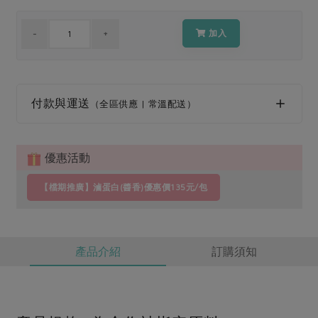
媒體報導
最新產品
節慶大餐
下載專區
加入
優惠專區
高麗菜海鮮煎餅
地區活動
素食專區
社務會議
地區活動
付款與運送
（全區供應 | 常溫配送）
樂齡友善
活動報下載
優惠活動
【檔期推廣】滷蛋白(醬香)優惠價135元/包
產品介紹
訂購須知