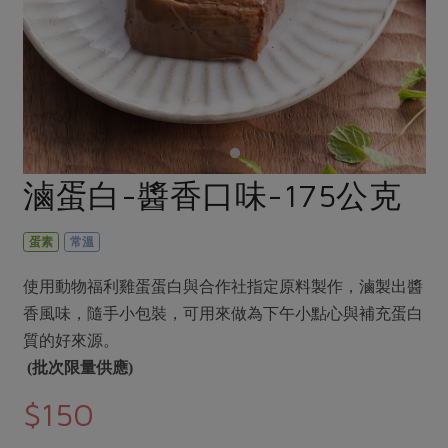
畜產肉類
水產
廚房瑜伽
傳到心坎裡，誠心又澎派
水畜加工品
料理方式
產品檢驗
合作25-經典快閃最後一週
關注議題
烘焙．點心
自主把關
合作25-精選產品第四彈
調理食材・點心
減硝酸鹽
惜食
醬料
檢驗報告
更多當季產品
調味醬料/南北貨
烘焙
非基改運動
支持本土農糧
湯品．鍋物
硝酸鹽檢驗
休閒零嘴
沖泡飲品
廢核運動
能源議題
滷蛋白-醬香口味-175公克
漬物
議題活動
保健食品
減添加物
減塑減廢
涼拌沙拉
社員權益
主婦聯盟X樂齡網特約優惠案
蛋素
常溫
公益金
食農教育
飲品
居家好物
合作社法規
30%rPET紅烏龍茶
更多議題
使用動物福利雞蛋蛋白與合作社指定原料製作，滷製出醬
美妝保養
個人清潔
社務專區
2024農業發展計畫年度報告
香風味，隨手小包裝，可用來做為下午小點心與補充蛋白
主題食譜
生活者e週報
家庭清潔
織品
質的好來源。
選舉專區
更多議題活動
異國料理
(批次限量供應)
日用品
圖書禮品
綠主張月刊
年菜食譜
$150
防災用品
最新消息
傳到心坎裡，誠心又澎派
典藏閱覽室
養身食補