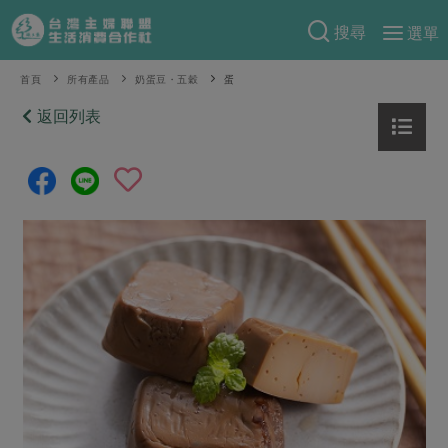
搜尋
選單
產品分類
首頁
所有產品
奶蛋豆・五穀
蛋
當季蔬果
返回列表
食譜料理
一籃菜
當令水果
食材
特別企畫
芽苗類
蕈菇類
米食
預購活動
綠主張
辛香料類
麵食
把最好的台灣味帶回家！
觀點文章
關於合作社
肉食
奶蛋豆・五穀
防災用品預購圓滿結束
主婦食堂
一籃菜真心話
海鮮
蛋
乳製品
認識合作社
重要公告
2026年端午節預購圓滿結束
社內大小事
合作聯合國
常備菜
豆製品
米麵雜糧
關於我們
更多預購活動
產品故事
生活提案
蔬食
合作社組織
肉品・水產
樂齡生活
親子食育
蛋料理
當季產品
員工與求才