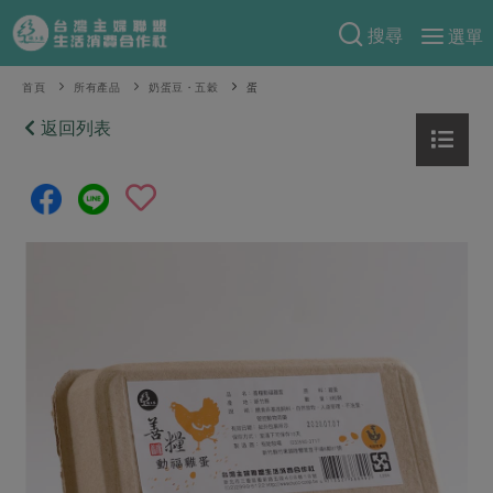
搜尋
選單
產品分類
首頁
所有產品
奶蛋豆・五穀
蛋
當季蔬果
返回列表
食譜料理
一籃菜
當令水果
食材
特別企畫
芽苗類
蕈菇類
米食
預購活動
綠主張
辛香料類
麵食
把最好的台灣味帶回家！
觀點文章
關於合作社
肉食
奶蛋豆・五穀
防災用品預購圓滿結束
主婦食堂
一籃菜真心話
海鮮
蛋
乳製品
認識合作社
重要公告
2026年端午節預購圓滿結束
社內大小事
合作聯合國
常備菜
豆製品
米麵雜糧
關於我們
更多預購活動
產品故事
生活提案
蔬食
合作社組織
肉品・水產
樂齡生活
親子食育
蛋料理
當季產品
員工與求才