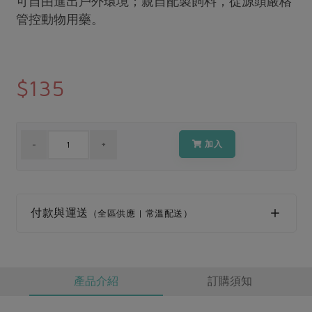
可自由進出戶外環境；親自配製飼料，從源頭嚴格
媒體報導
最新產品
管控動物用藥。
節慶大餐
下載專區
優惠專區
高麗菜海鮮煎餅
地區活動
$135
素食專區
社務會議
地區活動
樂齡友善
活動報下載
加入
付款與運送
（全區供應 | 常溫配送）
產品介紹
訂購須知