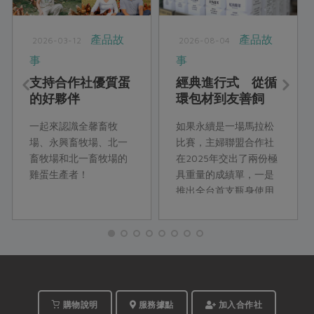
產品故
產品故
2026-03-12
2026-08-04
事
事
支持合作社優質蛋
經典進行式 從循
的好夥伴
環包材到友善飼
牧，一起邁向嶄新
一起來認識全馨畜牧
如果永續是一場馬拉松
里程碑
場、永興畜牧場、北一
比賽，主婦聯盟合作社
畜牧場和北一畜牧場的
在2025年交出了兩份極
雞蛋生產者！
具重量的成績單，一是
推出全台首支瓶身使用
再生PET（rPET）的紅
烏龍瓶裝茶飲，落實包
材的循環利用，二是使
用國產飼料養出善糧黃
金土雞，為全台飼牧業
跨出糧食自主的一大
步。
購物說明
服務據點
加入合作社