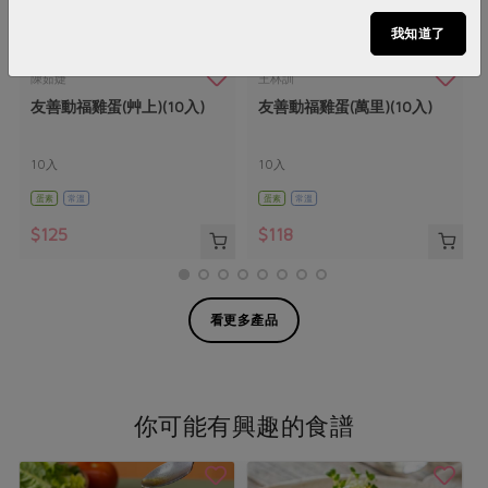
我知道了
陳茹婕
王林訓
友善動福雞蛋(艸上)(10入)
友善動福雞蛋(萬里)(10入)
10入
10入
蛋素
常溫
蛋素
常溫
$125
$118
看更多產品
你可能有興趣的食譜