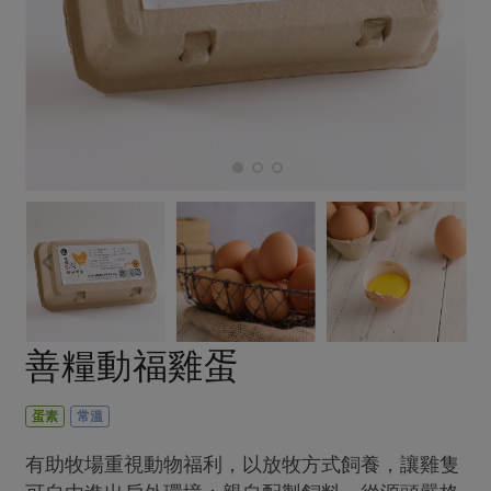
畜產肉類
水產
廚房瑜伽
傳到心坎裡，誠心又澎派
水畜加工品
料理方式
產品檢驗
合作25-經典快閃最後一週
關注議題
烘焙．點心
自主把關
合作25-精選產品第四彈
調理食材・點心
減硝酸鹽
惜食
醬料
檢驗報告
更多當季產品
調味醬料/南北貨
烘焙
非基改運動
支持本土農糧
湯品．鍋物
硝酸鹽檢驗
休閒零嘴
沖泡飲品
廢核運動
能源議題
漬物
議題活動
保健食品
減添加物
減塑減廢
涼拌沙拉
社員權益
主婦聯盟X樂齡網特約優惠案
公益金
食農教育
飲品
居家好物
合作社法規
30%rPET紅烏龍茶
更多議題
美妝保養
個人清潔
社務專區
2024農業發展計畫年度報告
善糧動福雞蛋
主題食譜
生活者e週報
家庭清潔
織品
選舉專區
更多議題活動
異國料理
日用品
圖書禮品
蛋素
常溫
綠主張月刊
年菜食譜
防災用品
最新消息
傳到心坎裡，誠心又澎派
有助牧場重視動物福利，以放牧方式飼養，讓雞隻
典藏閱覽室
養身食補