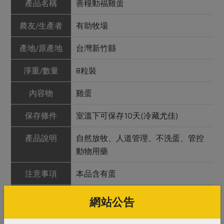
產品名稱
善糧動福雞蛋
農友/生產者
有助牧場
產地/原產地
台灣新竹縣
淨重/數量
8粒裝
內容物
雞蛋
保存條件
室溫下可保存10天(冷藏尤佳)
產品說明
自然放牧、人道管理、不洗蛋、管控
動物用藥
注意事項
本品含有蛋
備註/
友善、全場放牧、動物福利雞蛋
網站公告
其他標示