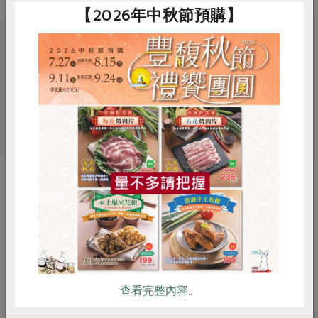
【2026年中秋節預購】
關鍵字
# 有助牧場
# 動物福利
# 蛋
# 雞蛋
惜食
RPET
食譜
減硝酸鹽
雞蛋
食安
共同購買
你可能有興趣的產品
查看完整內容..