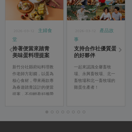
主婦食
產品故
2026-03-12
2026-03-12
堂
事
拎著便當來踏青
支持合作社優質蛋
美味蛋料理提案
的好夥伴
新竹分社縣府站料理教
一起來認識全馨畜牧
作老師方彩嫺，以蛋為
場、永興畜牧場、北一
核心食材，帶來兩款專
畜牧場和北一畜牧場的
為春遊踏青設計的便當
雞蛋生產者！
提案，不但輕盈好攜帶
又有飽足感，冷了也同
樣美味，搭配不同醬料
滋味多樣。