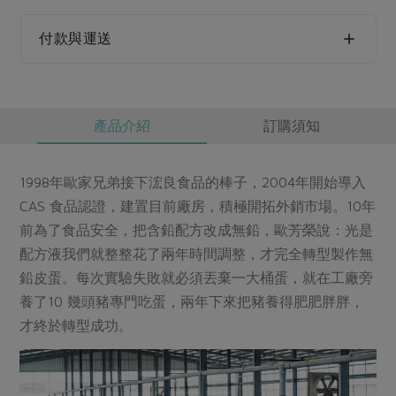
媒體報導
最新產品
節慶大餐
下載專區
付款與運送
優惠專區
高麗菜海鮮煎餅
地區活動
素食專區
產品介紹
訂購須知
社務會議
地區活動
樂齡友善
活動報下載
1998年歐家兄弟接下浤良食品的棒子，2004年開始導入
CAS 食品認證，建置目前廠房，積極開拓外銷市場。10年
前為了食品安全，把含鉛配方改成無鉛，歐芳榮說：光是
配方液我們就整整花了兩年時間調整，才完全轉型製作無
鉛皮蛋。每次實驗失敗就必須丟棄一大桶蛋，就在工廠旁
養了10 幾頭豬專門吃蛋，兩年下來把豬養得肥肥胖胖，
才終於轉型成功。