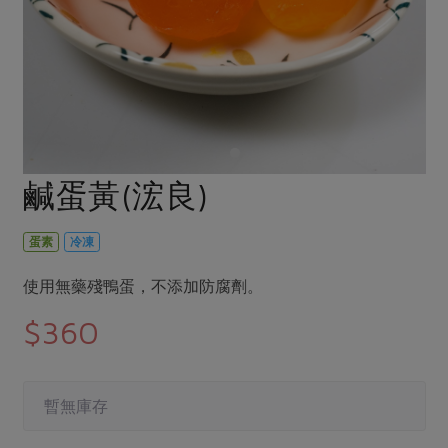
畜產肉類
水產
廚房瑜伽
合作25-經典快閃最後一週
水畜加工品
料理方式
產品檢驗
合作25-精選產品第四彈
關注議題
烘焙．點心
自主把關
合作25-精選產品第三彈
調理食材・點心
減硝酸鹽
惜食
醬料
檢驗報告
更多當季產品
調味醬料/南北貨
烘焙
非基改運動
支持本土農糧
湯品．鍋物
硝酸鹽檢驗
休閒零嘴
沖泡飲品
廢核運動
能源議題
鹹蛋黃(浤良)
漬物
議題活動
保健食品
減添加物
減塑減廢
涼拌沙拉
社員權益
主婦聯盟X樂齡網特約優惠案
蛋素
冷凍
公益金
食農教育
飲品
居家好物
合作社法規
30%rPET紅烏龍茶
更多議題
使用無藥殘鴨蛋，不添加防腐劑。
美妝保養
個人清潔
社務專區
2024農業發展計畫年度報告
$360
主題食譜
生活者e週報
家庭清潔
織品
選舉專區
更多議題活動
異國料理
日用品
圖書禮品
綠主張月刊
年菜食譜
暫無庫存
防災用品
最新消息
把最好的台灣味帶回家！
典藏閱覽室
養身食補