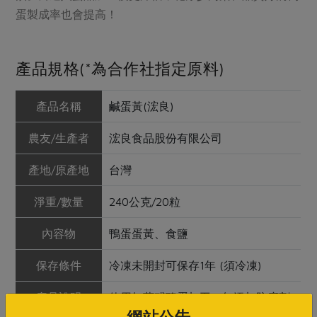
蛋製成率也會提高！
產品規格(*為合作社指定原料)
產品名稱
鹹蛋黃(浤良)
農友/生產者
浤良食品股份有限公司
產地/原產地
台灣
淨重/數量
240公克/20粒
內容物
鴨蛋蛋黃、食鹽
保存條件
冷凍未開封可保存1年 (須冷凍)
產品說明
使用無藥殘鴨蛋加工，無添加防腐劑