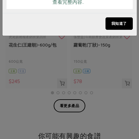
查看完整內容..
我知道了
虎尾鎮雜糧產銷班第四班
張豐益(斗南鎮農會蔬菜產銷班第
花生仁(王建朝)-600g/包
蘿蔔乾(丁狀)-150g
八班)
600公克
150公克
全素
常溫
全素
冷藏
$245
$78
看更多產品
你可能有興趣的食譜