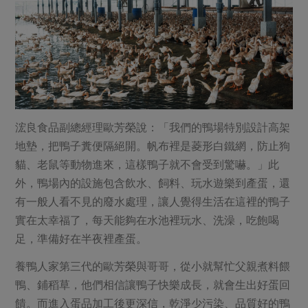
浤良食品副總經理歐芳榮說：「我們的鴨場特別設計高架
地墊，把鴨子糞便隔絕開。帆布裡是菱形白鐵網，防止狗
貓、老鼠等動物進來，這樣鴨子就不會受到驚嚇。」此
外，鴨場內的設施包含飲水、飼料、玩水遊樂到產蛋，還
有一般人看不見的廢水處理，讓人覺得生活在這裡的鴨子
實在太幸福了，每天能夠在水池裡玩水、洗澡，吃飽喝
足，準備好在半夜裡產蛋。
養鴨人家第三代的歐芳榮與哥哥，從小就幫忙父親煮料餵
鴨、鋪稻草，他們相信讓鴨子快樂成長，就會生出好蛋回
饋。而進入蛋品加工後更深信，乾淨少污染、品質好的鴨