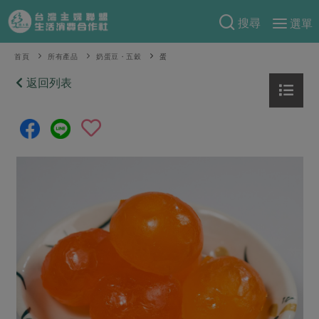
搜尋
選單
產品分類
首頁
所有產品
奶蛋豆・五穀
蛋
當季蔬果
返回列表
食譜料理
一籃菜
當令水果
食材
特別企畫
芽苗類
蕈菇類
米食
預購活動
綠主張
辛香料類
麵食
把最好的台灣味帶回家！
觀點文章
關於合作社
肉食
奶蛋豆・五穀
防災用品預購圓滿結束
主婦食堂
一籃菜真心話
海鮮
蛋
乳製品
認識合作社
重要公告
2026年端午節預購圓滿結束
社內大小事
合作聯合國
常備菜
豆製品
米麵雜糧
關於我們
更多預購活動
產品故事
生活提案
蔬食
合作社組織
肉品・水產
樂齡生活
親子食育
蛋料理
當季產品
員工與求才