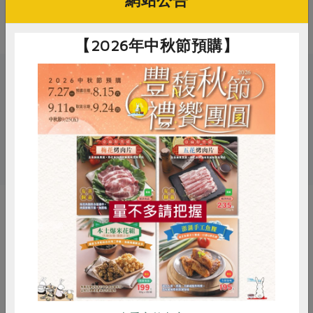
網站公告
注意事項
本產品含有蛋，對其過敏者請勿食用
【2026年中秋節預購】
關鍵字
# 包粽食材
# 浤良
# 鹹蛋黃
# 鹹蛋
# 蛋
惜食
RPET
食譜
減硝酸鹽
雞蛋
食安
共同購買
你可能有興趣的產品