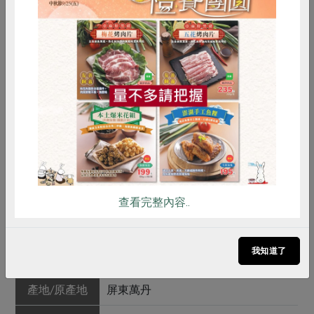
乾枯，根層失去了吸附作用，無法將土壤固著，若遇大雨
或大水，將會被沖刷；另外，因土壤表層的植被完全枯
死，地表無法涵養水分，土壤會呈硬化狀態。 三、造成
惜食
RPET
食譜
減硝酸鹽
雜草相的改變：因為除草劑的不同，對雜草的抑制也不一
雞蛋
食安
共同購買
樣，因此，會改變區域的雜草相，甚至造成雜草的抗葯
性，變成無敵厲害的超級雜草。 四、最嚴重的恐怕是對
環境的污染，除草劑的過量使用，除了造成地下水的污染
外，也會間接影響到消費者的健康！
產品規格(*為合作社指定原料)
查看完整內容..
產品名稱
紅豆(沈福來)-600g/包
我知道了
農友/生產者
沈福來(五福園農產行)
產地/原產地
屏東萬丹