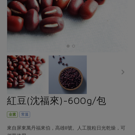
畜產肉類
水產
廚房瑜伽
傳到心坎裡，誠心又澎派
水畜加工品
料理方式
產品檢驗
合作25-經典快閃最後一週
關注議題
烘焙．點心
自主把關
合作25-精選產品第四彈
調理食材・點心
減硝酸鹽
惜食
醬料
檢驗報告
更多當季產品
調味醬料/南北貨
烘焙
非基改運動
支持本土農糧
湯品．鍋物
硝酸鹽檢驗
休閒零嘴
沖泡飲品
廢核運動
能源議題
漬物
議題活動
保健食品
減添加物
減塑減廢
涼拌沙拉
社員權益
主婦聯盟X樂齡網特約優惠案
公益金
食農教育
飲品
居家好物
合作社法規
30%rPET紅烏龍茶
更多議題
美妝保養
個人清潔
社務專區
2024農業發展計畫年度報告
紅豆(沈福來)-600g/包
主題食譜
生活者e週報
家庭清潔
織品
選舉專區
更多議題活動
異國料理
日用品
圖書禮品
全素
常溫
綠主張月刊
年菜食譜
防災用品
最新消息
傳到心坎裡，誠心又澎派
來自屏東萬丹福來伯，高雄8號。人工脫粒日光乾燥，可
典藏閱覽室
養身食補