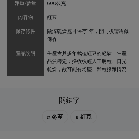
淨重/數量
600公克
內容物
紅豆
保存條件
陰涼乾燥處可保存1年，開封後請冷藏
保存
產品說明
生產者具多年栽植紅豆的經驗，生產
品質穩定；採收後經人工脫粒、日光
乾燥，故可能有粉塵、雜粒摻雜情況
關鍵字
# 冬至
# 紅豆