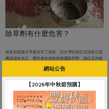
除草劑有什麼危害？
福來伯是循古早農法手工採收，但台灣目前紅豆採收已是
機器採收為主，農民會在採收前噴灑除草劑，讓紅豆的植
株快速乾枯，就是為了方便機器採收。 然而，除草劑固
網站公告
然會殺死不必要的草，讓農友採收較便利，但相對的也造
成其他的傷害。
【2026年中秋節預購】
一、造成藥害：農友使用的濃度或種類不當，會對主作物
造成藥害，或者部份藥劑殘留於植株本體，這不僅影響到
作物的生長，可能也會讓消費者吃進肚子裡。 二、水土
保持的問題：因為除草劑使用後，土壤表層的植被會完全