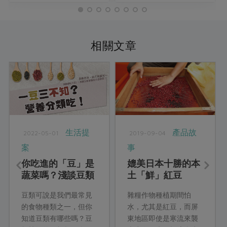
相關文章
生活提
產品故
2022-05-01
2019-09-04
案
事
你吃進的「豆」是
媲美日本十勝的本
蔬菜嗎？淺談豆類
土「鮮」紅豆
營養
豆類可說是我們最常見
雜糧作物種植期間怕
的食物種類之一，但你
水，尤其是紅豆，而屏
知道豆類有哪些嗎？豆
東地區即使是寒流來襲