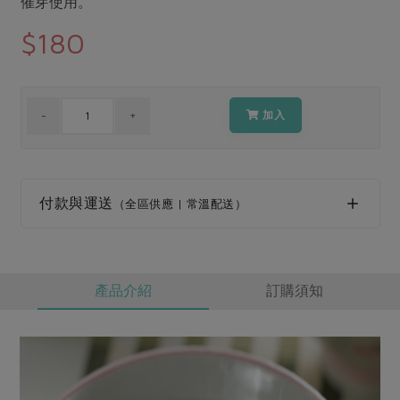
催芽使用。
媒體報導
最新產品
節慶大餐
$180
下載專區
優惠專區
高麗菜海鮮煎餅
地區活動
素食專區
加入
社務會議
地區活動
樂齡友善
活動報下載
付款與運送
（全區供應 | 常溫配送）
產品介紹
訂購須知