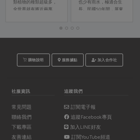
類植物的種類超級多，
也少有雨水，極適合生
全世界就有將近兩萬
長。民國50年間，屏東
種；有的豆類是作為蔬
縣開始種紅豆，萬丹鄉
菜食用，有的則是因為
最先試種成功，因其產
其含有大量脂肪，便用
量高、產質優， 加上外
來提取油脂供應食用或
銷市場開通；而後，種
是其他工業、醫療原料
植紅豆蔚為風...
所用。不過這麼多種
豆，其實營養成分卻是
購物說明
服務據點
加入合作社
大有區別呢。
社服資訊
追蹤我們
常見問題
訂閱電子報
聯絡我們
追蹤Facebook專頁
下載專區
加入LINE好友
友善連結
訂閱YouTube頻道