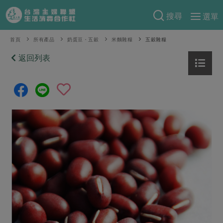
搜尋
選單
產品分類
首頁
所有產品
奶蛋豆・五穀
米麵雜糧
五穀雜糧
當季蔬果
返回列表
食譜料理
一籃菜
當令水果
食材
特別企畫
芽苗類
蕈菇類
米食
預購活動
綠主張
辛香料類
麵食
把最好的台灣味帶回家！
觀點文章
關於合作社
肉食
奶蛋豆・五穀
防災用品預購圓滿結束
主婦食堂
一籃菜真心話
海鮮
蛋
乳製品
認識合作社
重要公告
2026年端午節預購圓滿結束
社內大小事
合作聯合國
常備菜
豆製品
米麵雜糧
關於我們
更多預購活動
產品故事
生活提案
蔬食
合作社組織
肉品・水產
樂齡生活
親子食育
蛋料理
當季產品
員工與求才