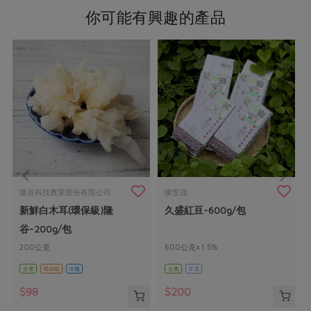
你可能有興趣的產品
隆谷科技農業股份有限公司
陳安茂
新鮮白木耳(環保級)隆
久盛紅豆-600g/包
谷-200g/包
200公克
600公克±1.5%
全素
環保級
冷藏
全素
常溫
$98
$200