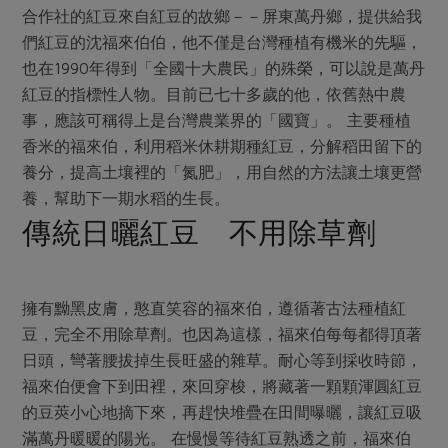
合作社的紅豆來自紅豆的故鄉－－屏東萬丹鄉，提供給我
們紅豆的沈福來伯伯，他不僅是台灣種植有機米的先驅，
也在1990年得到「全國十大農民」的殊榮，可以說是萬丹
紅豆的指標性人物。目前已七十多歲的他，依舊熱中農
事，應該可稱得上是台灣農業界的「國寶」。 主要種植
香米的福來伯，利用稻米休耕期種紅豆，分解稻田留下的
養分，提高土壤裡的「氮肥」，用自然的方法讓土壤更營
養，幫助下一期水稻的生長。
傳統日曬紅豆 不用除草劑
擁有黝黑皮膚，憨直笑容的福來伯，遵循著古法種植紅
豆，完全不用除草劑。也因為這樣，福來伯每每都得頂著
日頭，彎著腰拔掉生長旺盛的雜草。耐心等到採收時節，
福來伯便會下到田裡，來回穿梭，將藏著一顆顆渾圓紅豆
的豆莢小心地摘下來，再趕快堆疊在田間曝曬，讓紅豆吸
滿萬丹暖暖的陽光。 在慢慢等待紅豆熟透之前，福來伯