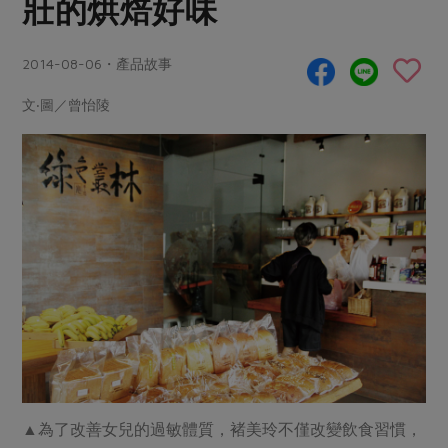
壯的烘焙好味
畜產肉類
水產
廚房瑜伽
傳到心坎裡，誠心又澎派
水畜加工品
料理方式
產品檢驗
合作25-經典快閃最後一週
2014-08-06・產品故事
關注議題
烘焙．點心
自主把關
合作25-精選產品第四彈
調理食材・點心
減硝酸鹽
惜食
文‧圖／曾怡陵
醬料
檢驗報告
更多當季產品
調味醬料/南北貨
烘焙
非基改運動
支持本土農糧
湯品．鍋物
硝酸鹽檢驗
休閒零嘴
沖泡飲品
廢核運動
能源議題
漬物
議題活動
保健食品
減添加物
減塑減廢
涼拌沙拉
社員權益
主婦聯盟X樂齡網特約優惠案
公益金
食農教育
飲品
居家好物
合作社法規
30%rPET紅烏龍茶
更多議題
美妝保養
個人清潔
社務專區
2024農業發展計畫年度報告
主題食譜
生活者e週報
家庭清潔
織品
選舉專區
更多議題活動
異國料理
日用品
圖書禮品
綠主張月刊
年菜食譜
防災用品
最新消息
傳到心坎裡，誠心又澎派
▲為了改善女兒的過敏體質，褚美玲不僅改變飲食習慣，
典藏閱覽室
養身食補