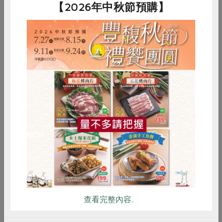
另一款豆香月餅的內餡，則是褚美玲央請一位熟識的朋友
【2026年中秋節預購】
劉文義特製的。已六十多歲的劉文義，十幾歲就在台中豐
原當豆餡學徒，與褚美玲配合多年，了解她對食材的要
求。褚美玲的豆餡使用緬甸和越南無農藥殘留的綠豆，熬
煮過程只加糖，沒有其他添加物。因為與其他豆餡的製程
不同，劉文義的孩子嫌麻煩不願意做，都是他親力親為。
「阿伯每次來都開古董級的貨車，買賓士給老婆開，自己
省吃儉用，但來我這裡都會買麵包給他的孫子吃。」
惜食
RPET
食譜
減硝酸鹽
對於即將供應主婦聯盟合作社的紅豆麵包，劉文義很有意
雞蛋
食安
共同購買
見。「因為阿伯都用花豆幫其他麵包店做餡，看到我用這
麼大顆的紅豆，就會說：『妳的那麼貴！多好幾倍！有卡
好呷（台語音譯）嗎？免啦！』還送一包真空花豆給我
說：『給妳試！』」除了堅持用好的食材做內餡，她也將
麵包效期縮短為兩天，以避免客人存放不當，造成麵包變
質，當然無形中也讓許多通路擔心產生耗損，不敢叫太多
查看完整內容..
貨。