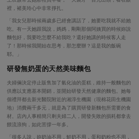
裡，褚美玲心中非常掙扎。
「我女兒那時候兩歲多已經會講話了，她要吃我就不給她
吃。有一天她跟我說，媽媽，剛剛那個阿姨買的時候妳說
麵包好，我要吃怎麼不給我吃？還好她講的時候客人走
了！那時候我開始在思考，那怎麼辦？這是我的飯碗
耶。」
研發無奶蛋的天然美味麵包
夫婦倆決定停止販售加了氫化油的蛋糕，維持一般麵包的
供應以支應基本開銷，並開始研發天然健康的麵包。她每
個禮拜都去新光醫院附近的湘淳生機園（現棉花田生機園
地）消費兩千多元，就是為了購買研發新麵包所需要的食
材。店內人事精簡只剩夫婦二人，開發失敗的損耗都拿去
餵流浪狗，如此苦撐一年多。
「很多人說，妳奶油不用，鮮奶不用，蛋和奶粉也不用，