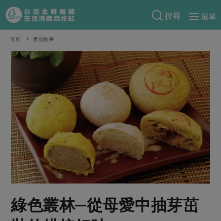
搜尋
選單
產品分類
首頁
產品故事
當季蔬果
食譜料理
一籃菜
當令水果
食材
特別企畫
芽苗類
蕈菇類
米食
預購活動
綠主張
辛香料類
麵食
把最好的台灣味帶回家！
觀點文章
關於合作社
肉食
奶蛋豆・五穀
防災用品預購圓滿結束
主婦食堂
一籃菜真心話
海鮮
蛋
乳製品
認識合作社
重要公告
2026年端午節預購圓滿結束
社內大小事
合作聯合國
常備菜
豆製品
米麵雜糧
關於我們
更多預購活動
產品故事
生活提案
蔬食
合作社組織
綠色叢林─從母愛中抽芽茁
肉品・水產
樂齡生活
親子食育
蛋料理
當季產品
員工與求才