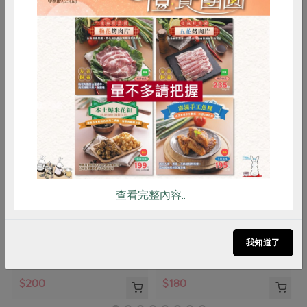
你可能有興趣的產品
惜食
RPET
食譜
減硝酸鹽
雞蛋
食安
共同購買
陳安茂
沈福來(五福園農產行)
查看完整內容..
久盛紅豆-600g/包
紅豆(沈福來)-600g/包
600公克±1.5%
600公克
我知道了
全素
常溫
全素
常溫
$200
$180