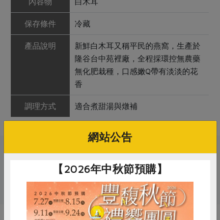
內容物
白木耳
保存條件
冷藏
產品說明
新鮮白木耳又稱平民的燕窩，生產於
隆谷台中苑裡廠，全程採環控無農藥
無化肥栽種，口感嫩Q帶有淡淡的花
香
調理方式
適合煮甜湯與燉補
網站公告
關鍵字
【2026年中秋節預購】
# 冬至
# 蕈菇
# 白木耳