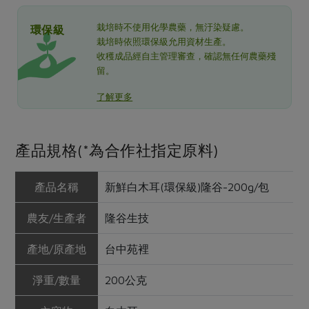
栽培時不使用化學農藥，無汙染疑慮。
環保級
栽培時依照環保級允用資材生產。
收穫成品經自主管理審查，確認無任何農藥殘
留。
了解更多
產品規格(*為合作社指定原料)
產品名稱
新鮮白木耳(環保級)隆谷-200g/包
農友/生產者
隆谷生技
產地/原產地
台中苑裡
淨重/數量
200公克