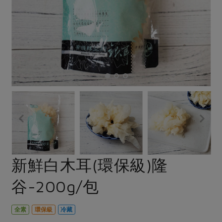
畜產肉類
水產
廚房瑜伽
合作25-經典快閃最後一週
水畜加工品
料理方式
產品檢驗
合作25-精選產品第四彈
關注議題
烘焙．點心
自主把關
合作25-精選產品第三彈
調理食材・點心
減硝酸鹽
惜食
醬料
檢驗報告
更多當季產品
調味醬料/南北貨
烘焙
非基改運動
支持本土農糧
湯品．鍋物
硝酸鹽檢驗
休閒零嘴
沖泡飲品
廢核運動
能源議題
漬物
議題活動
保健食品
減添加物
減塑減廢
涼拌沙拉
社員權益
主婦聯盟X樂齡網特約優惠案
公益金
食農教育
飲品
居家好物
合作社法規
30%rPET紅烏龍茶
更多議題
美妝保養
個人清潔
社務專區
2024農業發展計畫年度報告
新鮮白木耳(環保級)隆
主題食譜
生活者e週報
家庭清潔
織品
選舉專區
更多議題活動
谷-200g/包
異國料理
日用品
圖書禮品
綠主張月刊
年菜食譜
防災用品
最新消息
把最好的台灣味帶回家！
全素
環保級
冷藏
典藏閱覽室
養身食補