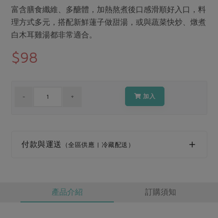
媒體報導
最新產品
富含膳食纖維、多醣體，加熱熬煮後口感滑順好入口，料
節慶大餐
下載專區
理方式多元，搭配新鮮蓮子做甜湯，或與蔬菜快炒、燉煮
優惠專區
白木耳雞湯都非常適合。
高麗菜海鮮煎餅
$98
地區活動
素食專區
社務會議
地區活動
樂齡友善
活動報下載
加入
付款與運送
（全區供應 | 冷藏配送）
產品介紹
訂購須知