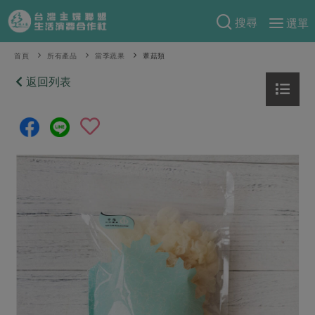
搜尋
選單
產品分類
首頁
所有產品
當季蔬果
蕈菇類
當季蔬果
返回列表
食譜料理
一籃菜
當令水果
食材
特別企畫
芽苗類
蕈菇類
米食
預購活動
綠主張
辛香料類
麵食
把最好的台灣味帶回家！
觀點文章
關於合作社
肉食
奶蛋豆・五穀
防災用品預購圓滿結束
主婦食堂
一籃菜真心話
海鮮
蛋
乳製品
認識合作社
重要公告
2026年端午節預購圓滿結束
社內大小事
合作聯合國
常備菜
豆製品
米麵雜糧
關於我們
更多預購活動
產品故事
生活提案
蔬食
合作社組織
肉品・水產
樂齡生活
親子食育
蛋料理
當季產品
員工與求才