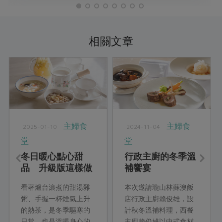
相關文章
主婦食
主婦食
2025-01-10
2024-11-04
堂
堂
冬日暖心點心甜
行政主廚的冬季溫
品 升級版這樣做
補饗宴
看著爐台滾煮的甜湯雜
本次邀請瓏山林蘇澳飯
粥、手握一杯煙氣上升
店行政主廚賴俊雄，設
的熱茶，是冬季驅寒的
計秋冬溫補料理，西餐
日常，也是溫暖身心的
主廚賴俊雄以中式食材