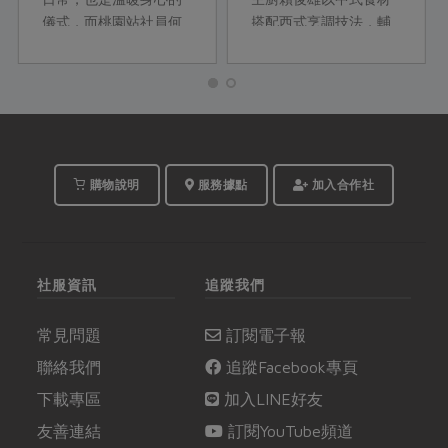
儀式，而桃園站社員何
搭配西式烹調技法，輔
秀梅和Masaco更將幾款
以色彩鮮明的擺盤設
常見的冬季飲品甜湯，
計，融合呈現出Fusion
做出倍加豐富的滋味！
cuisine 無國界料理的菜
季節盛產的鮮果、各式
餚，為即將降溫的季節
各樣的果乾、Q 嫩的新
端出一桌賞心悅目溫暖
鮮木耳，以及有燻焙香
身心的好料。
氣的桂圓，在她們巧妙
購物說明
服務據點
加入合作社
地運用下，都成為風味
與口感的最佳主角。
社服資訊
追蹤我們
常見問題
訂閱電子報
聯絡我們
追蹤Facebook專頁
下載專區
加入LINE好友
友善連結
訂閱YouTube頻道