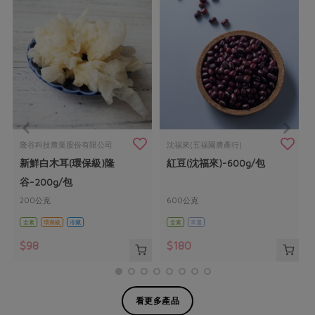
隆谷科技農業股份有限公司
沈福來(五福園農產行)
新鮮白木耳(環保級)隆
紅豆(沈福來)-600g/包
谷-200g/包
200公克
600公克
全素
環保級
冷藏
全素
常溫
$98
$180
看更多產品