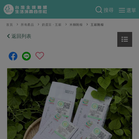
搜尋
選單
產品分類
首頁
所有產品
奶蛋豆・五穀
米麵雜糧
五穀雜糧
當季蔬果
返回列表
食譜料理
一籃菜
當令水果
食材
特別企畫
芽苗類
蕈菇類
米食
預購活動
綠主張
辛香料類
麵食
把最好的台灣味帶回家！
觀點文章
關於合作社
肉食
奶蛋豆・五穀
防災用品預購圓滿結束
主婦食堂
一籃菜真心話
海鮮
蛋
乳製品
認識合作社
重要公告
2026年端午節預購圓滿結束
社內大小事
合作聯合國
常備菜
豆製品
米麵雜糧
關於我們
更多預購活動
產品故事
生活提案
蔬食
合作社組織
肉品・水產
樂齡生活
親子食育
蛋料理
當季產品
員工與求才