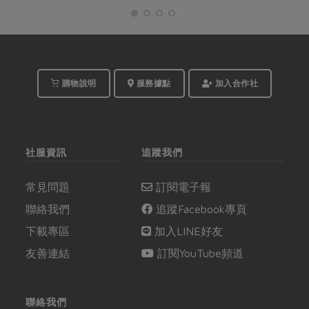
菜食用，有的則是因為
最先試種成功，因其產
其含有大量脂肪，便用
量高、產質優， 加上外
來提取油脂供應食用或
銷市場開通；而後，種
是其他工業、醫療原料
植紅豆蔚為風...
所用。不過這麼多種
豆，其實營養成分卻是
購物說明
服務據點
加入合作社
大有區別呢。
社服資訊
追蹤我們
常見問題
訂閱電子報
聯絡我們
追蹤Facebook專頁
下載專區
加入LINE好友
友善連結
訂閱YouTube頻道
聯絡我們