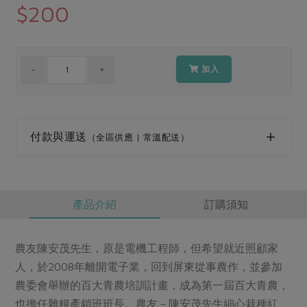
媒體報導
$200
最新產品
節慶大餐
下載專區
優惠專區
高麗菜海鮮煎餅
加入
地區活動
素食專區
社務會議
地區活動
樂齡友善
活動報下載
付款與運送
（全區供應 | 常溫配送）
產品介紹
訂購須知
農友陳安茂先生，原是電機工程師，但希望就近照顧家
人，於2008年離開電子業，回到屏東從事農作，並參加
農委會舉辦的百大青農培訓計畫，成為第一屆百大青農，
也擔任雜糧產銷班班長。農友－陳安茂先生細心栽種紅