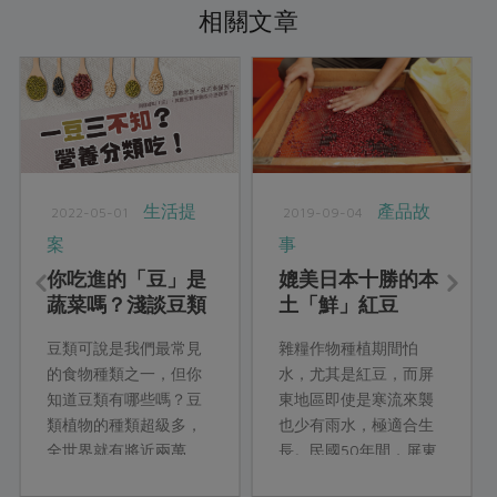
相關文章
生活提
產品故
2022-05-01
2019-09-04
案
事
你吃進的「豆」是
媲美日本十勝的本
蔬菜嗎？淺談豆類
土「鮮」紅豆
營養
豆類可說是我們最常見
雜糧作物種植期間怕
的食物種類之一，但你
水，尤其是紅豆，而屏
知道豆類有哪些嗎？豆
東地區即使是寒流來襲
類植物的種類超級多，
也少有雨水，極適合生
全世界就有將近兩萬
長。民國50年間，屏東
種；有的豆類是作為蔬
縣開始種紅豆，萬丹鄉