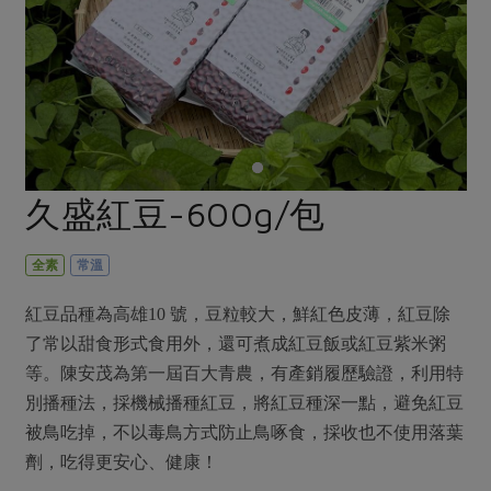
畜產肉類
水產
廚房瑜伽
傳到心坎裡，誠心又澎派
水畜加工品
料理方式
產品檢驗
合作25-經典快閃最後一週
關注議題
烘焙．點心
自主把關
合作25-精選產品第四彈
調理食材・點心
減硝酸鹽
惜食
醬料
檢驗報告
更多當季產品
調味醬料/南北貨
烘焙
非基改運動
支持本土農糧
湯品．鍋物
硝酸鹽檢驗
休閒零嘴
沖泡飲品
廢核運動
能源議題
久盛紅豆-600g/包
漬物
議題活動
保健食品
減添加物
減塑減廢
涼拌沙拉
社員權益
主婦聯盟X樂齡網特約優惠案
全素
常溫
公益金
食農教育
飲品
居家好物
合作社法規
30%rPET紅烏龍茶
更多議題
紅豆品種為高雄10 號，豆粒較大，鮮紅色皮薄，紅豆除
美妝保養
個人清潔
社務專區
2024農業發展計畫年度報告
了常以甜食形式食用外，還可煮成紅豆飯或紅豆紫米粥
主題食譜
生活者e週報
家庭清潔
織品
等。陳安茂為第一屆百大青農，有產銷履歷驗證，利用特
選舉專區
更多議題活動
異國料理
別播種法，採機械播種紅豆，將紅豆種深一點，避免紅豆
日用品
圖書禮品
綠主張月刊
被鳥吃掉，不以毒鳥方式防止鳥啄食，採收也不使用落葉
年菜食譜
防災用品
最新消息
傳到心坎裡，誠心又澎派
劑，吃得更安心、健康！
典藏閱覽室
養身食補