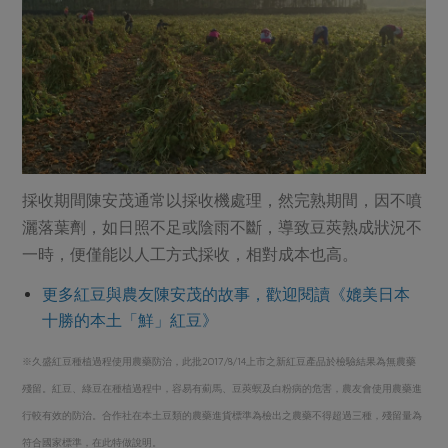
採收期間陳安茂通常以採收機處理，然完熟期間，因不噴
灑落葉劑，如日照不足或陰雨不斷，導致豆莢熟成狀況不
一時，便僅能以人工方式採收，相對成本也高。
更多紅豆與農友陳安茂的故事，歡迎閱讀《媲美日本
十勝的本土「鮮」紅豆》
※久盛紅豆種植過程使用農藥防治，此批2017/8/14上市之新紅豆產品於檢驗結果為無農藥
殘留。紅豆、綠豆在種植過程中，容易有薊馬、豆莢螟及白粉病的危害，農友會使用農藥進
行較有效的防治。合作社在本土豆類的農藥進貨標準為檢出之農藥不得超過三種，殘留量為
符合國家標準，在此特做說明。