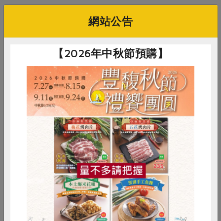
網站公告
產品規格(*為合作社指定原料)
【2026年中秋節預購】
產品名稱
久盛紅豆-600g/包
農友/生產者
陳安茂
產地/原產地
屏東崁頂
淨重/數量
600公克±1.5%
惜食
RPET
食譜
減硝酸鹽
內容物
無落葉劑紅豆
雞蛋
食安
共同購買
保存條件
18個月
產品說明
久盛農夫-專案青年農民陳安茂，專業
栽培紅豆與稻米。「久盛鮮紅豆-10
號紅玉」秉持著豆莢自然成熟，不噴