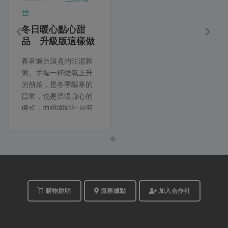
堂
冬日暖心點心甜
品 升級版這樣做
看著爐台滾煮的甜湯雜
粥、手握一杯煙氣上升
的熱茶，是冬季驅寒的
日常，也是溫暖身心的
儀式，而桃園站社員何
秀梅和Masaco更將幾款
常見的冬季飲品甜湯，
做出倍加豐富的滋味！
季節盛產的鮮果、各式
各樣的果乾、Q 嫩的新
鮮木耳，以及有燻焙香
氣的桂圓，在她們巧妙
購物說明
服務據點
加入合作社
地運用下，都成為風味
與口感的最佳主角。