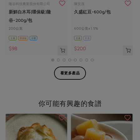
隆谷科技農業股份有限公司
陳安茂
新鮮白木耳(環保級)隆
久盛紅豆-600g/包
谷-200g/包
200公克
600公克±1.5%
全素
環保級
冷藏
全素
常溫
$98
$200
看更多產品
你可能有興趣的食譜