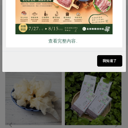
雞蛋
食安
共同購買
關鍵字
# 冬至
# 燉滷料
# 枸杞
查看完整內容..
你可能有興趣的產品
我知道了