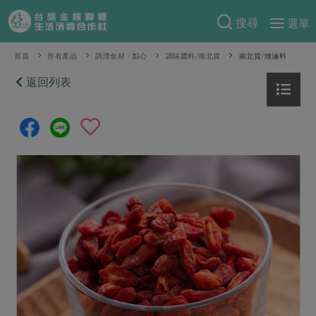
搜尋
選單
產品分類
首頁
所有產品
調理食材・點心
調味醬料/南北貨
南北貨/燉滷料
當季蔬果
返回列表
食譜料理
一籃菜
當令水果
食材
特別企畫
芽苗類
蕈菇類
米食
預購活動
綠主張
辛香料類
麵食
把最好的台灣味帶回家！
觀點文章
關於合作社
肉食
奶蛋豆・五穀
防災用品預購圓滿結束
主婦食堂
一籃菜真心話
海鮮
蛋
乳製品
認識合作社
重要公告
2026年端午節預購圓滿結束
社內大小事
合作聯合國
常備菜
豆製品
米麵雜糧
關於我們
更多預購活動
產品故事
生活提案
蔬食
合作社組織
肉品・水產
樂齡生活
親子食育
蛋料理
當季產品
員工與求才