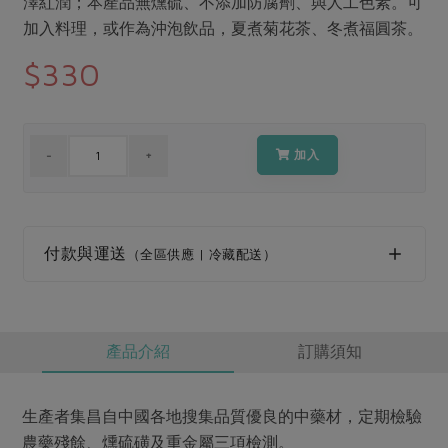
澤紅潤；本產品無燻硫、不添加防腐劑、與人工色素。可
媒體報導
最新產品
節慶大餐
加入料理，或作為沖泡飲品，夏煮菊花茶、冬煮福圓茶。
下載專區
$330
優惠專區
高麗菜海鮮煎餅
地區活動
素食專區
社務會議
地區活動
加入
樂齡友善
活動報下載
付款與運送
（全區供應 | 冷藏配送）
產品介紹
訂購須知
生產者集昌自中國各地搜集品質優良的中藥材，定期檢驗
農藥殘餘、燻硫磺及重金屬三項檢測。