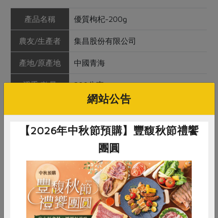
產品名稱
優質枸杞-200g
農友/生產者
集昌股份有限公司
產地/原產地
中國青海
淨重/數量
200公克
網站公告
內容物
枸杞
【2026年中秋節預購】豐馥秋節禮饗
保存條件
冷藏未開封可保存2年
團圓
產品說明
以友善環境種植的枸杞乾燥製成，肉
質飽滿，色澤紅潤；本品無燻硫、不
添加防腐劑與人工色素
注意事項
內附保鮮劑，避免誤食
惜食
RPET
食譜
減硝酸鹽