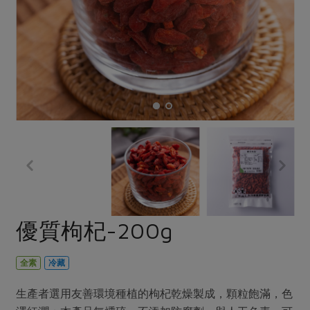
畜產肉類
水產
廚房瑜伽
合作25-經典快閃最後一週
水畜加工品
料理方式
產品檢驗
合作25-精選產品第四彈
關注議題
烘焙．點心
自主把關
合作25-精選產品第三彈
調理食材・點心
減硝酸鹽
惜食
醬料
檢驗報告
更多當季產品
調味醬料/南北貨
烘焙
非基改運動
支持本土農糧
湯品．鍋物
硝酸鹽檢驗
休閒零嘴
沖泡飲品
廢核運動
能源議題
漬物
議題活動
保健食品
減添加物
減塑減廢
涼拌沙拉
社員權益
主婦聯盟X樂齡網特約優惠案
公益金
食農教育
飲品
居家好物
合作社法規
30%rPET紅烏龍茶
更多議題
美妝保養
個人清潔
社務專區
2024農業發展計畫年度報告
優質枸杞-200g
主題食譜
生活者e週報
家庭清潔
織品
選舉專區
更多議題活動
異國料理
日用品
圖書禮品
全素
冷藏
綠主張月刊
年菜食譜
防災用品
最新消息
把最好的台灣味帶回家！
生產者選用友善環境種植的枸杞乾燥製成，顆粒飽滿，色
典藏閱覽室
養身食補