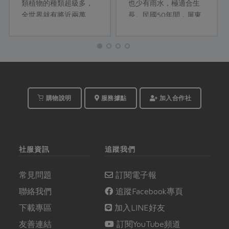
類植物的種類超級多，
也少有雨水，極適合生
全世界就有將近兩萬
長。民國50年間，屏東
種；有的豆類是作為蔬
縣開始種紅豆，萬丹鄉
菜食用，有的則是因為
最先試種成功，因其產
其含有大量脂肪，便用
量高、產質優， 加上外
來提取油脂供應食用或
銷市場開通；而後，種
是其他工業、醫療原料
植紅豆蔚為風...
所用。不過這麼多種
豆，其實營養成分卻是
購物說明
服務據點
加入合作社
大有區別呢。
社服資訊
追蹤我們
常見問題
訂閱電子報
聯絡我們
追蹤Facebook專頁
下載專區
加入LINE好友
友善連結
訂閱YouTube頻道