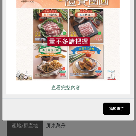
乾枯，根層失去了吸附作用，無法將土壤固著，若遇大雨
或大水，將會被沖刷；另外，因土壤表層的植被完全枯
死，地表無法涵養水分，土壤會呈硬化狀態。 三、造成
惜食
RPET
食譜
減硝酸鹽
雜草相的改變：因為除草劑的不同，對雜草的抑制也不一
雞蛋
食安
共同購買
樣，因此，會改變區域的雜草相，甚至造成雜草的抗葯
性，變成無敵厲害的超級雜草。 四、最嚴重的恐怕是對
環境的污染，除草劑的過量使用，除了造成地下水的污染
外，也會間接影響到消費者的健康！
產品規格(*為合作社指定原料)
查看完整內容..
產品名稱
紅豆(沈福來)-600g/包
我知道了
農友/生產者
沈福來(五福園農產行)
產地/原產地
屏東萬丹