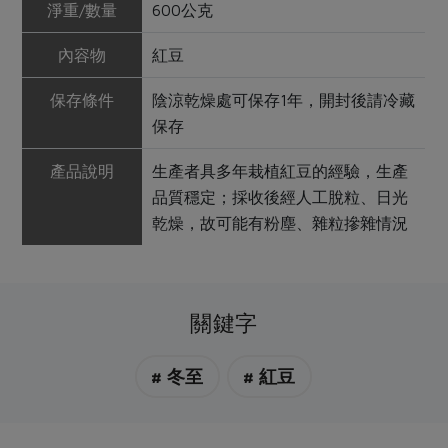
淨重/數量
600公克
內容物
紅豆
保存條件
陰涼乾燥處可保存1年，開封後請冷藏
保存
產品說明
生產者具多年栽植紅豆的經驗，生產
品質穩定；採收後經人工脫粒、日光
乾燥，故可能有粉塵、雜粒摻雜情況
關鍵字
# 冬至
# 紅豆