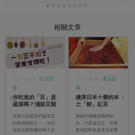
相關文章
生活提
產品故
2022-05-01
2019-09-04
案
事
你吃進的「豆」是
媲美日本十勝的本
蔬菜嗎？淺談豆類
土「鮮」紅豆
營養
豆類可說是我們最常見
雜糧作物種植期間怕
的食物種類之一，但你
水，尤其是紅豆，而屏
知道豆類有哪些嗎？豆
東地區即使是寒流來襲