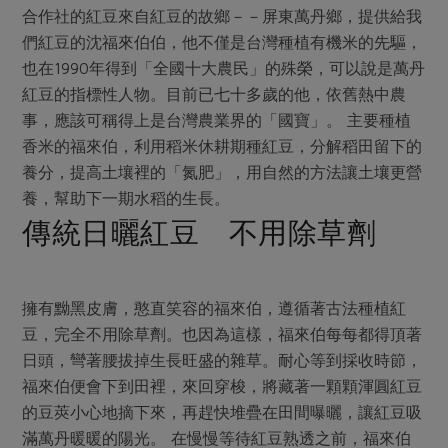
合作社的紅豆來自紅豆的故鄉－－屏東萬丹鄉，提供給我
們紅豆的沈福來伯伯，他不僅是台灣種植有機米的先驅，
也在1990年得到「全國十大農民」的殊榮，可以說是萬丹
紅豆的指標性人物。目前已七十多歲的他，依舊熱中農
事，應該可稱得上是台灣農業界的「國寶」。 主要種植
香米的福來伯，利用稻米休耕期種紅豆，分解稻田留下的
養分，提高土壤裡的「氮肥」，用自然的方法讓土壤更營
養，幫助下一期水稻的生長。
傳統日曬紅豆 不用除草劑
擁有黝黑皮膚，憨直笑容的福來伯，遵循著古法種植紅
豆，完全不用除草劑。也因為這樣，福來伯每每都得頂著
日頭，彎著腰拔掉生長旺盛的雜草。耐心等到採收時節，
福來伯便會下到田裡，來回穿梭，將藏著一顆顆渾圓紅豆
的豆莢小心地摘下來，再趕快堆疊在田間曝曬，讓紅豆吸
滿萬丹暖暖的陽光。 在慢慢等待紅豆熟透之前，福來伯