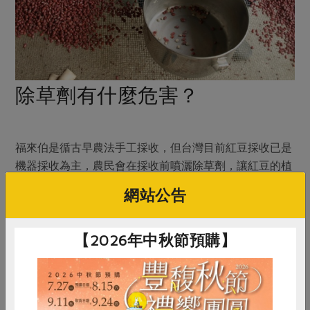
除草劑有什麼危害？
福來伯是循古早農法手工採收，但台灣目前紅豆採收已是
機器採收為主，農民會在採收前噴灑除草劑，讓紅豆的植
株快速乾枯，就是為了方便機器採收。 然而，除草劑固
網站公告
然會殺死不必要的草，讓農友採收較便利，但相對的也造
成其他的傷害。
【2026年中秋節預購】
一、造成藥害：農友使用的濃度或種類不當，會對主作物
造成藥害，或者部份藥劑殘留於植株本體，這不僅影響到
作物的生長，可能也會讓消費者吃進肚子裡。 二、水土
保持的問題：因為除草劑使用後，土壤表層的植被會完全