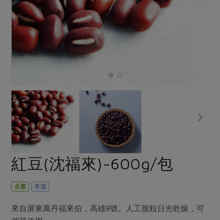
畜產肉類
水產
廚房瑜伽
傳到心坎裡，誠心又澎派
水畜加工品
料理方式
產品檢驗
合作25-經典快閃最後一週
關注議題
烘焙．點心
自主把關
合作25-精選產品第四彈
調理食材・點心
減硝酸鹽
惜食
醬料
檢驗報告
更多當季產品
調味醬料/南北貨
烘焙
非基改運動
支持本土農糧
湯品．鍋物
硝酸鹽檢驗
休閒零嘴
沖泡飲品
廢核運動
能源議題
漬物
議題活動
保健食品
減添加物
減塑減廢
涼拌沙拉
社員權益
主婦聯盟X樂齡網特約優惠案
公益金
食農教育
飲品
居家好物
合作社法規
30%rPET紅烏龍茶
更多議題
美妝保養
個人清潔
社務專區
2024農業發展計畫年度報告
紅豆(沈福來)-600g/包
主題食譜
生活者e週報
家庭清潔
織品
選舉專區
更多議題活動
異國料理
日用品
圖書禮品
全素
常溫
綠主張月刊
年菜食譜
防災用品
最新消息
傳到心坎裡，誠心又澎派
來自屏東萬丹福來伯，高雄8號。人工脫粒日光乾燥，可
典藏閱覽室
養身食補