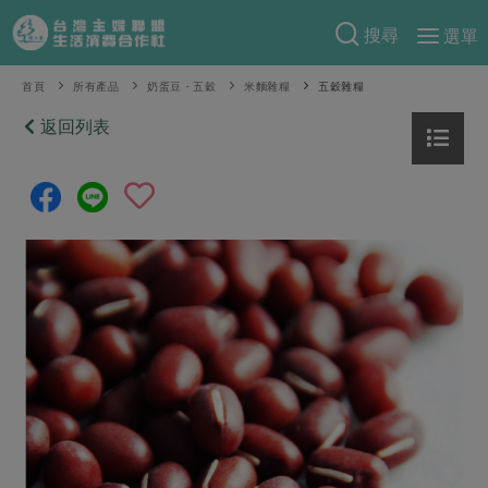
搜尋
選單
產品分類
首頁
所有產品
奶蛋豆・五穀
米麵雜糧
五穀雜糧
當季蔬果
返回列表
食譜料理
一籃菜
當令水果
食材
特別企畫
芽苗類
蕈菇類
米食
預購活動
綠主張
辛香料類
麵食
把最好的台灣味帶回家！
觀點文章
關於合作社
肉食
奶蛋豆・五穀
防災用品預購圓滿結束
主婦食堂
一籃菜真心話
海鮮
蛋
乳製品
認識合作社
重要公告
2026年端午節預購圓滿結束
社內大小事
合作聯合國
常備菜
豆製品
米麵雜糧
關於我們
更多預購活動
產品故事
生活提案
蔬食
合作社組織
肉品・水產
樂齡生活
親子食育
蛋料理
當季產品
員工與求才