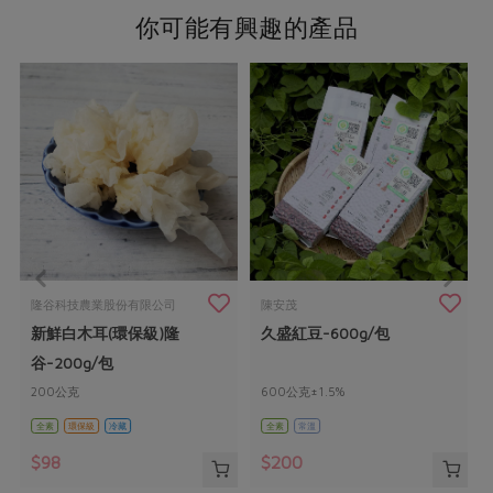
你可能有興趣的產品
隆谷科技農業股份有限公司
陳安茂
新鮮白木耳(環保級)隆
久盛紅豆-600g/包
谷-200g/包
200公克
600公克±1.5%
全素
環保級
冷藏
全素
常溫
$98
$200