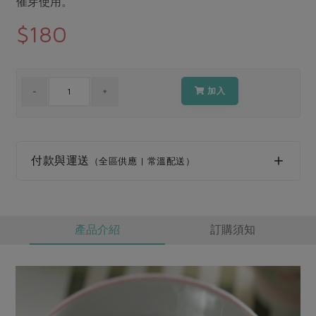
催芽使用。
媒體報導
最新產品
節慶大餐
$180
下載專區
優惠專區
高麗菜海鮮煎餅
地區活動
素食專區
加入
社務會議
地區活動
樂齡友善
活動報下載
付款與運送
（全區供應 | 常溫配送）
產品介紹
訂購須知