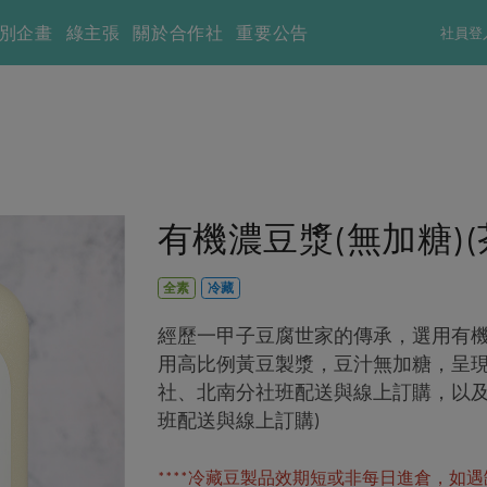
別企畫
綠主張
關於合作社
重要公告
社員登
有機濃豆漿(無加糖)(茶
全素
冷藏
經歷一甲子豆腐世家的傳承，選用有
用高比例黃豆製漿，豆汁無加糖，呈現
社、北南分社班配送與線上訂購，以
班配送與線上訂購)
****冷藏豆製品效期短或非每日進倉，如遇