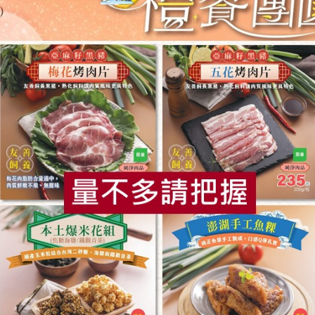
你可能有興趣的產品
食
RPET
食譜
減硝酸鹽
雞蛋
食安
共同
食品有限公司
正康食品有限公司
cksoy濃豆奶(砂糖無添
Jacksoy濃豆奶330ml
30ml
毫升
330毫升
常溫
全素
常溫