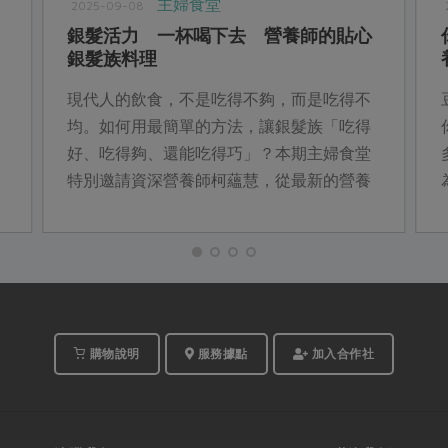
主婦食堂
2025-09-08
銀髮活力 一杯喝下去 營養師的貼心
銀髮族料理
現代人的飲食，不是吃得不夠，而是吃得不
均。如何用最簡單的方法，讓銀髮族「吃得
好、吃得夠、還能吃得巧」？本期主婦食堂
特別邀請資深營養師柯蘊慧，從最新的營養
調查出發，設計以「飲品」為主的早餐與下
午點心，幫銀髮族補足常見的營養缺口。
購物說明
服務據點
加入合作社