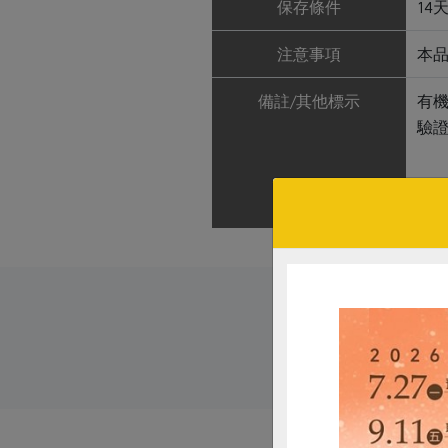
保存條件
14
注意事項
本
備註/其他標示
有機
驗證