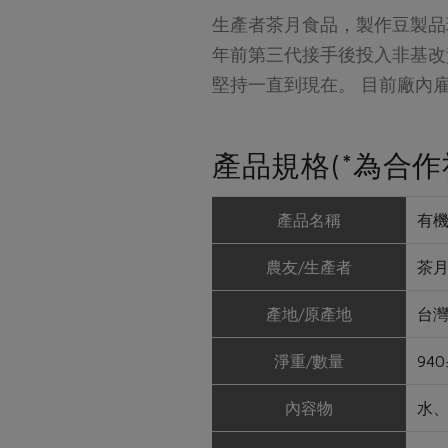
生產者茶月食品，製作豆製品
年前第三代接手後投入非基改
堅持一直到現在。 目前廠內
產品規格(*為合作
產品名稱
有機
農友/生產者
茶
產地/原產地
台
淨重/數量
94
內容物
水、