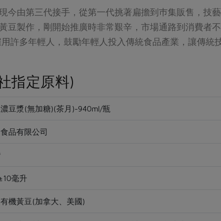
現今由第三代接手，從第一代挑著扁擔到巿集販售，技藝傳
黃豆製作，剛開始推廣時非常艱辛，市場通路到消費者不
雇用許多年輕人，鼓勵年輕人投入傳統食品產業，讓傳統
社指定原料)
濃豆漿(無加糖)(茶月)-940ml/瓶
月食品有限公司
灣
0±10毫升
有機黃豆(加拿大、美國)