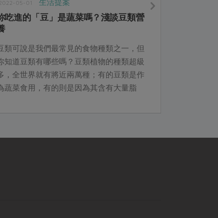
生活提案
2022-05-01
你吃進的「豆」是蔬菜嗎？淺談豆類營
養
豆類可說是我們最常見的食物種類之一，但
你知道豆類有哪些嗎？豆類植物的種類超級
多，全世界就有將近兩萬種；有的豆類是作
為蔬菜食用，有的則是因為其含有大量脂
肪，便用來提取油脂供應食用或是其他工
業、醫療原料所用。不過這麼多種豆，其實
營養成分卻是大有區別呢。