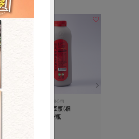
購買
稻屋生機廚坊有限公司
有機發芽黑豆漿(稻
屋)-1000ml/瓶
1000ml/瓶
全素
冷藏