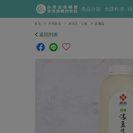
產品分類
食譜料理
特
首頁
所有產品
奶蛋豆・五穀
豆製品
返回列表