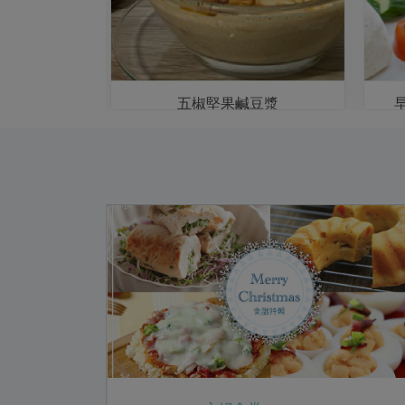
奶
五椒堅果鹹豆漿