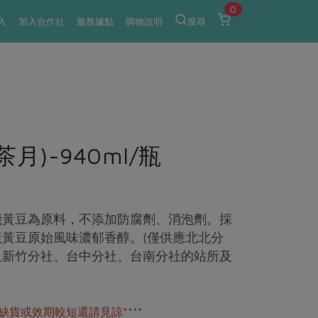
0
入
加入合作社
服務據點
購物說明
搜尋
月)-940ml/瓶
機黃豆為原料，不添加防腐劑、消泡劑。採
黃豆原始風味濃郁香醇。(僅供應北北分
及新竹分社、台中分社、台南分社的站所及
缺貨或效期較短還請見諒****