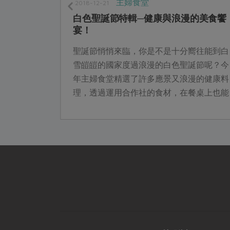
主婦食堂
2018-12-21
白色聖誕節特輯─健康與浪漫的美食饗
宴！
對媽媽的無
聖誕節悄悄來臨，你是不是十分嚮往能到白
段甜蜜的親
雪皚皚的國家度過浪漫的白色聖誕節呢？今
在餐桌上吃
年主婦食堂精選了許多應景又浪漫的健康料
也常和媽媽
理，透過運用合作社的食材，在餐桌上也能
婦女會說，
與心愛的家人共度充滿浪漫氣氛的白色聖誕
節唷...