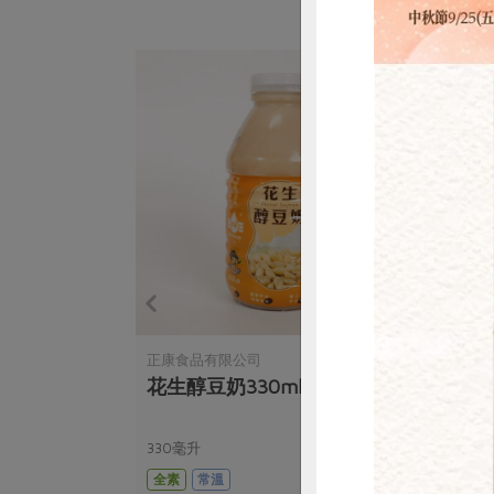
惜
正康食品有限公司
正康
0ml
花生醇豆奶330ml
Ja
加)3
330毫升
330
全素
常溫
全素