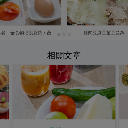
早餐｜全食物增肌豆漿＋蒸
豬肉豆腐豆苗豆漿鍋
蛋、蔬果、鮮奶饅頭
相關文章