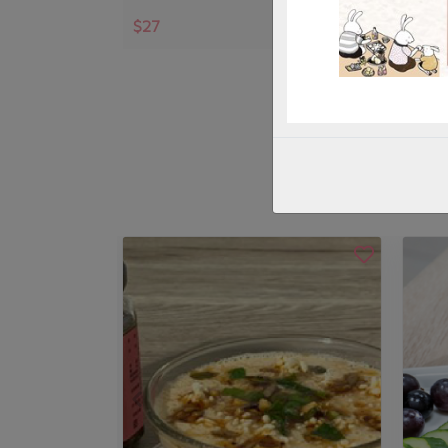
$27
$20
暫無庫存