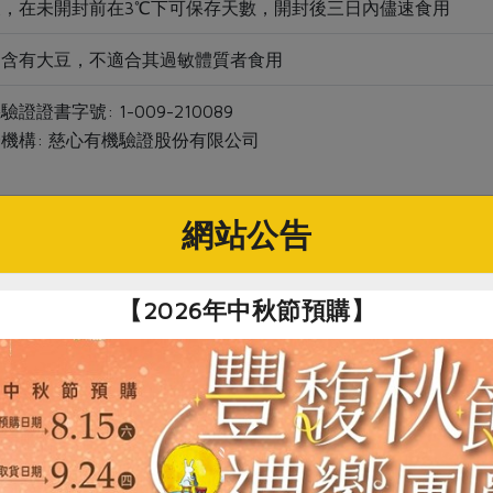
天，在未開封前在3℃下可保存天數，開封後三日內儘速食用
品含有大豆，不適合其過敏體質者食用
驗證證書字號: 1-009-210089
機構: 慈心有機驗證股份有限公司
網站公告
【2026年中秋節預購】
關鍵字
# 豆製飲品
# 豆漿