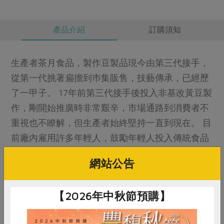
產品介紹
訂購須知
生產者茶月食品，製作豆製品現今由第三代接手，
從第一代挑著扁擔到巿集販售，技藝傳承，已經歷
了一甲子。 17年前第三代接手後投入非基改黃豆製
作，剛開始推廣時非常艱辛，市場通路到消費者不
重視也不瞭解，但生產者始終堅持一直到現在。 目
前廠內雇用許多年輕人，鼓勵年輕人投入傳統食品
產業，讓傳統技藝傳承延續。
網站公告
產品規格(*為合作社指定原料)
【2026年中秋節預購】
產品名稱
有機豆干(茶月)-300克/包