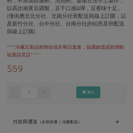
料，不添加防腐劑、消泡劑。遵循古法手工製作，
媒體報導
最新產品
以高比例黃豆調製，豆干口感Q彈，豆香味十足。
節慶大餐
下載專區
(僅供應北北分社、北南分社班配送與線上訂購，以
優惠專區
及新竹分社、台中分社、台南分社的站所及班配送
高麗菜海鮮煎餅
與線上訂購)
地區活動
素食專區
社務會議
地區活動
****冷藏豆製品效期短或非每日進倉，如遇缺貨或效期較
樂齡友善
活動報下載
短還請見諒****
$59
加入
付款與運送
（全區供應 | 冷藏配送）