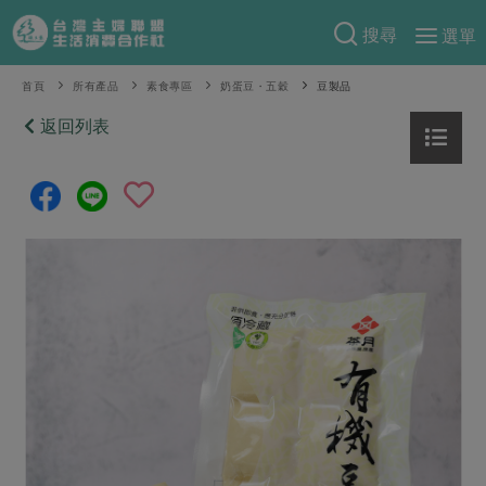
搜尋
選單
產品分類
首頁
所有產品
素食專區
奶蛋豆・五穀
豆製品
當季蔬果
返回列表
食譜料理
一籃菜
當令水果
食材
特別企畫
芽苗類
蕈菇類
米食
預購活動
綠主張
辛香料類
麵食
把最好的台灣味帶回家！
觀點文章
關於合作社
肉食
奶蛋豆・五穀
防災用品預購圓滿結束
主婦食堂
一籃菜真心話
海鮮
蛋
乳製品
認識合作社
重要公告
2026年端午節預購圓滿結束
社內大小事
合作聯合國
常備菜
豆製品
米麵雜糧
關於我們
更多預購活動
產品故事
生活提案
蔬食
合作社組織
肉品・水產
樂齡生活
親子食育
蛋料理
當季產品
員工與求才