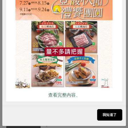
農友/生產者
茶月食品有限公司
產地/原產地
台灣
淨重/數量
300±9公克
惜食
RPET
食譜
減硝酸鹽
內容物
水、有機黃豆(加拿大、美國)、凝固
雞蛋
食安
共同購買
劑(硫酸鈣、氯化鎂)
保存條件
30天，在未開封前在3℃下可保存天
數，開封後三日內儘速食用
注意事項
本品含有大豆，不適合其過敏體質者
查看完整內容..
食用
備註/
有機驗證證書字號: 1-009-210089
我知道了
其他標示
驗證機構: 慈心有機驗證股份有限公
司