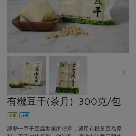
畜產肉類
水產
廚房瑜伽
傳到心坎裡，誠心又澎派
水畜加工品
料理方式
產品檢驗
合作25-經典快閃最後一週
關注議題
烘焙．點心
自主把關
合作25-精選產品第四彈
調理食材・點心
減硝酸鹽
惜食
醬料
檢驗報告
更多當季產品
調味醬料/南北貨
烘焙
非基改運動
支持本土農糧
湯品．鍋物
硝酸鹽檢驗
休閒零嘴
沖泡飲品
廢核運動
能源議題
漬物
議題活動
保健食品
減添加物
減塑減廢
涼拌沙拉
社員權益
主婦聯盟X樂齡網特約優惠案
公益金
食農教育
飲品
居家好物
合作社法規
30%rPET紅烏龍茶
更多議題
美妝保養
個人清潔
社務專區
2024農業發展計畫年度報告
有機豆干(茶月)-300克/包
主題食譜
生活者e週報
家庭清潔
織品
選舉專區
更多議題活動
異國料理
日用品
圖書禮品
全素
冷藏
綠主張月刊
年菜食譜
防災用品
最新消息
傳到心坎裡，誠心又澎派
經歷一甲子豆腐世家的傳承，選用有機黃豆為原
典藏閱覽室
養身食補