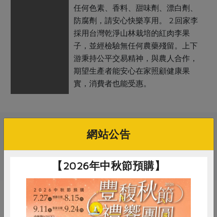
任何色素、香料、甜味劑、漂白劑、
防腐劑，請安心快樂享用。 2.回家李
採用台灣乾淨山林栽培的紅肉李果
子，並經檢驗無任何農藥殘留。上下
游秉持公平交易精神，與農人合作，
期望生產者能安心在家照顧健康果
實，消費者也能受惠。
關鍵字
網站公告
# 李子
# 果乾
【2026年中秋節預購】
你可能有興趣的產品