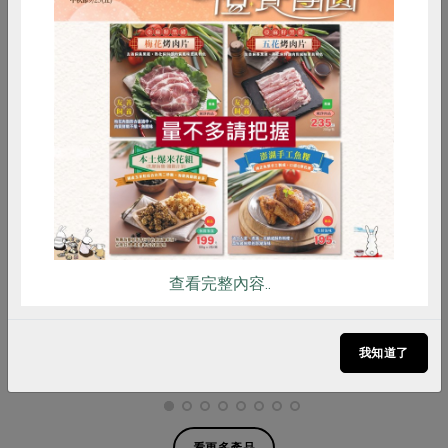
惜食
RPET
食譜
減硝酸鹽
雞蛋
食安
共同購買
力象股份有限公司
郡碩農創有限公司
加州湯普森葡萄乾(力
柴焙龍眼乾肉-300g
象)-200g
查看完整內容..
200公克
300公克
全素
常溫
全素
常溫
我知道了
$99
$380
暫無庫存
看更多產品