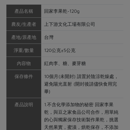
產品名稱
回家李果乾-120g
農友/生產者
上下游文化工場有限公司
產地/原產地
台灣
淨重/數量
120公克±5公克
內容物
紅肉李、糖、麥芽糖
保存條件
10個月(未開封) 請置於陰涼乾燥處，
避免陽光直射 (開封後請儘快食用完
畢)
產品說明
1.不含化學添加物的秘密 回家李果
乾，與豆之家食品公司合作，用單純
的心與獨家保存技術製作果乾，挑選
天然果實，蜜漬，烘乾保存，不添加