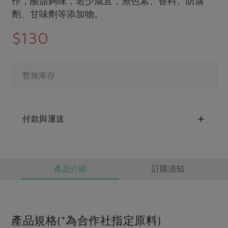
作，酸甜夠味，老少咸宜，無色素、香料、防腐
媒體報導
最新產品
劑、甘味劑等添加物。
節慶大餐
下載專區
$130
優惠專區
高麗菜海鮮煎餅
地區活動
素食專區
社務會議
地區活動
暫無庫存
樂齡友善
活動報下載
付款與運送
產品介紹
訂購須知
產品規格(*為合作社指定原料)