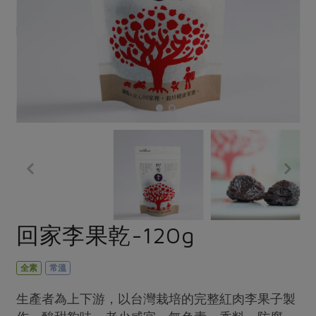
畜產肉類
水產
廚房瑜伽
合作25-經典快閃最後一週
水畜加工品
料理方式
產品檢驗
合作25-精選產品第四彈
關注議題
烘焙．點心
自主把關
合作25-精選產品第三彈
調理食材・點心
減硝酸鹽
惜食
醬料
檢驗報告
更多當季產品
調味醬料/南北貨
烘焙
非基改運動
支持本土農糧
湯品．鍋物
硝酸鹽檢驗
休閒零嘴
沖泡飲品
廢核運動
能源議題
漬物
議題活動
保健食品
減添加物
減塑減廢
涼拌沙拉
社員權益
主婦聯盟X樂齡網特約優惠案
公益金
食農教育
飲品
居家好物
合作社法規
30%rPET紅烏龍茶
更多議題
美妝保養
個人清潔
社務專區
2024農業發展計畫年度報告
回家李果乾-120g
主題食譜
生活者e週報
家庭清潔
織品
選舉專區
更多議題活動
異國料理
日用品
圖書禮品
全素
常溫
綠主張月刊
年菜食譜
防災用品
最新消息
把最好的台灣味帶回家！
生產者為上下游，以台灣栽培的完整紅肉李果子製
典藏閱覽室
養身食補