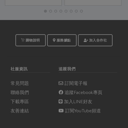
果醋以及料理；供應合
季盛產的水果，有哪些
作社的西瓜李農友喻嘉
讓你意外的Point吧！
璧，分享客人的回饋：
把西瓜李拿去冷凍之後
打成冰沙來喝！酸中帶
甜的滋味，更是炎炎夏
日的首選飲品，這個夏
購物說明
服務據點
加入合作社
天，就從一口李子開
始！
社服資訊
追蹤我們
常見問題
訂閱電子報
聯絡我們
追蹤Facebook專頁
下載專區
加入LINE好友
友善連結
訂閱YouTube頻道