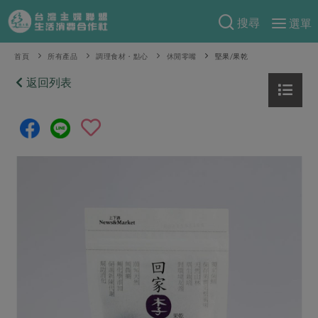
搜尋
選單
產品分類
首頁
所有產品
調理食材・點心
休閒零嘴
堅果/果乾
當季蔬果
返回列表
食譜料理
一籃菜
當令水果
食材
特別企畫
芽苗類
蕈菇類
米食
預購活動
綠主張
辛香料類
麵食
把最好的台灣味帶回家！
觀點文章
關於合作社
肉食
奶蛋豆・五穀
防災用品預購圓滿結束
主婦食堂
一籃菜真心話
海鮮
蛋
乳製品
認識合作社
重要公告
2026年端午節預購圓滿結束
社內大小事
合作聯合國
常備菜
豆製品
米麵雜糧
關於我們
更多預購活動
產品故事
生活提案
蔬食
合作社組織
肉品・水產
樂齡生活
親子食育
蛋料理
當季產品
員工與求才