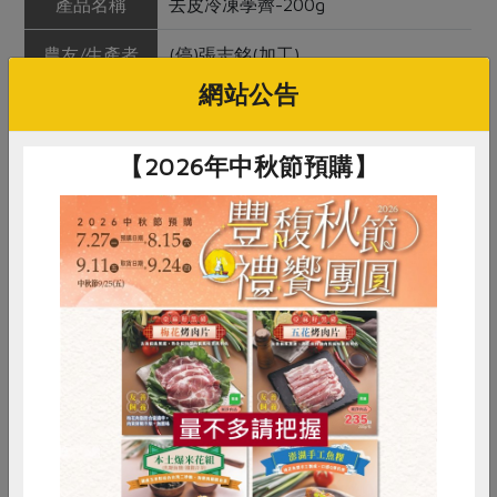
產品名稱
去皮冷凍荸薺-200g
農友/生產者
(停)張志銘(加工)
網站公告
產地/原產地
台灣
淨重/數量
200公克
【2026年中秋節預購】
內容物
去皮冷凍荸薺
保存條件
冷凍未開封可保存6個月
產品說明
使用友善種植的荸薺原料，經人工去
皮後冷凍。
惜食
RPET
食譜
減硝酸鹽
調理方式
本品不需解凍，直接快炒或加入湯中
雞蛋
食安
共同購買
煮熟即可食用。