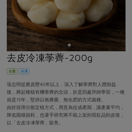
畜產肉類
水產
廚房瑜伽
合作25-經典快閃最後一週
水畜加工品
料理方式
產品檢驗
合作25-精選產品第四彈
關注議題
烘焙．點心
自主把關
合作25-精選產品第三彈
調理食材・點心
減硝酸鹽
惜食
醬料
檢驗報告
更多當季產品
調味醬料/南北貨
烘焙
非基改運動
支持本土農糧
湯品．鍋物
硝酸鹽檢驗
休閒零嘴
沖泡飲品
廢核運動
能源議題
去皮冷凍荸薺-200g
漬物
議題活動
保健食品
減添加物
減塑減廢
涼拌沙拉
社員權益
主婦聯盟X樂齡網特約優惠案
全素
冷凍
公益金
食農教育
飲品
居家好物
合作社法規
30%rPET紅烏龍茶
更多議題
張志明從農資歷40年以上，深入了解荸薺對人體助益
美妝保養
個人清潔
社務專區
2024農業發展計畫年度報告
後，興起種植有機荸薺的念頭，於是四處拜師學習，一種
主題食譜
生活者e週報
就是15年，堅持以無農藥、無化肥的方式栽種。
家庭清潔
織品
選舉專區
更多議題活動
由於採用分散定植方式，用意為拉成產期，讓產量平均，
異國料理
日用品
圖書禮品
綠主張月刊
降低囤積損耗，也著手研究將不能上架的瑕疪品削皮後，
年菜食譜
防災用品
最新消息
把最好的台灣味帶回家！
以「去皮冷凍荸薺」販售。
典藏閱覽室
養身食補