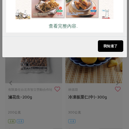
你可能有興趣的產品
查看完整內容..
我知道了
有限責任台北市智立勞動合作社
林德淵
滷花生-200g
冷凍板栗仁(中)-300g
200公克
300公克
全素
冷凍
冷凍