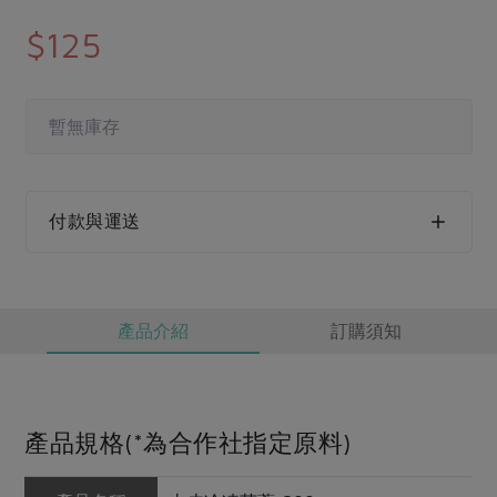
媒體報導
最新產品
節慶大餐
$125
下載專區
優惠專區
高麗菜海鮮煎餅
地區活動
暫無庫存
素食專區
社務會議
地區活動
樂齡友善
活動報下載
付款與運送
產品介紹
訂購須知
產品規格(*為合作社指定原料)