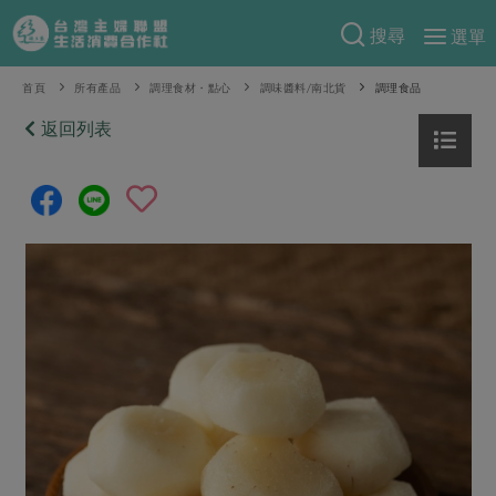
搜尋
選單
產品分類
首頁
所有產品
調理食材・點心
調味醬料/南北貨
調理食品
當季蔬果
返回列表
食譜料理
一籃菜
當令水果
食材
特別企畫
芽苗類
蕈菇類
米食
預購活動
綠主張
辛香料類
麵食
把最好的台灣味帶回家！
觀點文章
關於合作社
肉食
奶蛋豆・五穀
防災用品預購圓滿結束
主婦食堂
一籃菜真心話
海鮮
蛋
乳製品
認識合作社
重要公告
2026年端午節預購圓滿結束
社內大小事
合作聯合國
常備菜
豆製品
米麵雜糧
關於我們
更多預購活動
產品故事
生活提案
蔬食
合作社組織
肉品・水產
樂齡生活
親子食育
蛋料理
當季產品
員工與求才