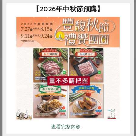
【2026年中秋節預購】
關鍵字
# 早餐
# 營養補充品
# 飲品
# 沖調粉
# 燕麥
惜食
RPET
食譜
減硝酸鹽
你可能有興趣的產品
雞蛋
食安
共同購買
查看完整內容..