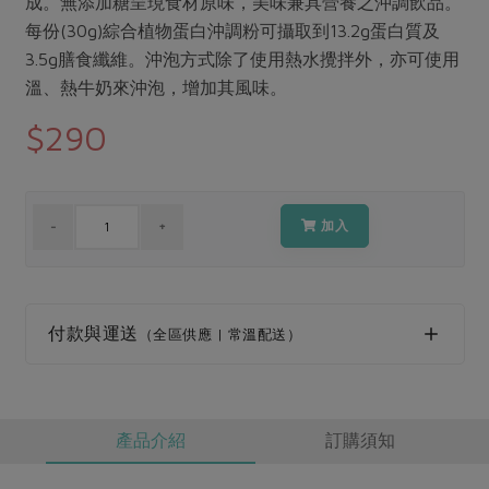
成。無添加糖呈現食材原味，美味兼具營養之沖調飲品。
媒體報導
最新產品
節慶大餐
每份(30g)綜合植物蛋白沖調粉可攝取到13.2g蛋白質及
下載專區
3.5g膳食纖維。沖泡方式除了使用熱水攪拌外，亦可使用
優惠專區
溫、熱牛奶來沖泡，增加其風味。
高麗菜海鮮煎餅
地區活動
$290
素食專區
社務會議
地區活動
樂齡友善
活動報下載
加入
付款與運送
（全區供應 | 常溫配送）
產品介紹
訂購須知