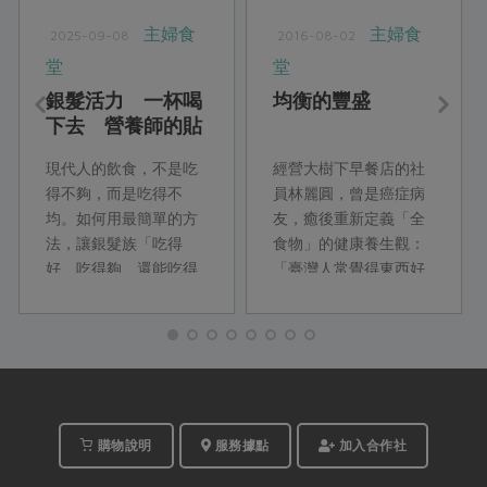
主婦食
主婦食
2025-09-08
2016-08-02
堂
堂
銀髮活力 一杯喝
均衡的豐盛
下去 營養師的貼
心銀髮族料理
現代人的飲食，不是吃
經營大樹下早餐店的社
得不夠，而是吃得不
員林麗圓，曾是癌症病
均。如何用最簡單的方
友，癒後重新定義「全
法，讓銀髮族「吃得
食物」的健康養生觀：
好、吃得夠、還能吃得
「臺灣人常覺得東西好
巧」？本期主婦食堂特
吃就多吃一些，沒時間
別邀請資深營養師柯蘊
就隨便吃，其實所謂的
慧，從最新的營養調查
豐盛，不是吃大餐，而
出發，設計以「飲品」
且量不對就不行。如果
為主的早餐與下午點
烹調方式能更正...
心，幫銀髮族補足常見
的營養缺口。
購物說明
服務據點
加入合作社