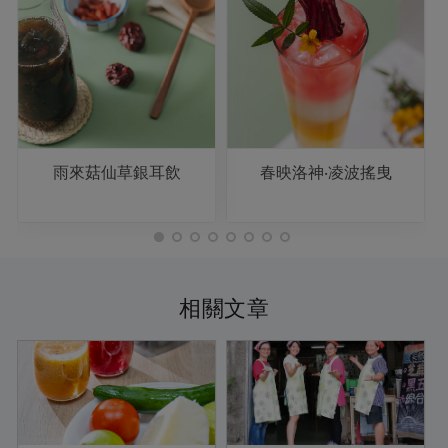
雨來菇仙草銀耳飲
春映洛神‧凌波搖曳
相關文章