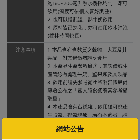
泡180~200毫升熱水攪拌均勻，即可
飲用(濃度可依個人喜好調整)
2. 也可以搭配溫、熱牛奶飲用
3. 原料皆已熟化，亦可使用冷水沖泡
(攪拌時間較長)
注意事項
1. 本品含有含麩質之穀物、大豆及其
製品，對其過敏者請勿食用
2. 本產品生產製程廠房，其設備或生
產管線有處理牛奶、堅果類及其製品
3. 飲用前請先參考衛生福利部國民健
康署公布之「國人膳食營養素參考攝
取量」
4. 本產品含菊苣纖維，飲用後可能產
生脹氣、排氣現象，若有不適者，請
停止飲用
網站公告