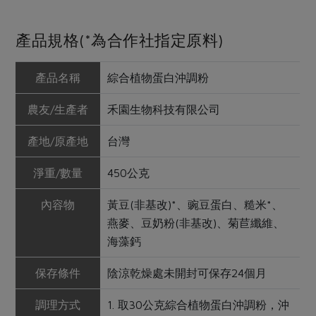
產品規格(*為合作社指定原料)
產品名稱
綜合植物蛋白沖調粉
農友/生產者
禾園生物科技有限公司
產地/原產地
台灣
淨重/數量
450公克
內容物
黃豆(非基改)*、豌豆蛋白、糙米*、
燕麥、豆奶粉(非基改)、菊苣纖維、
海藻鈣
保存條件
陰涼乾燥處未開封可保存24個月
調理方式
1. 取30公克綜合植物蛋白沖調粉，沖