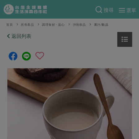
搜尋
選單
產品分類
首頁
所有產品
調理食材・點心
沖泡飲品
果汁/飲品
當季蔬果
返回列表
食譜料理
一籃菜
當令水果
食材
特別企畫
芽苗類
蕈菇類
米食
預購活動
綠主張
辛香料類
麵食
把最好的台灣味帶回家！
觀點文章
關於合作社
肉食
奶蛋豆・五穀
防災用品預購圓滿結束
主婦食堂
一籃菜真心話
海鮮
蛋
乳製品
認識合作社
重要公告
2026年端午節預購圓滿結束
社內大小事
合作聯合國
常備菜
豆製品
米麵雜糧
關於我們
更多預購活動
產品故事
生活提案
蔬食
合作社組織
肉品・水產
樂齡生活
親子食育
蛋料理
當季產品
員工與求才