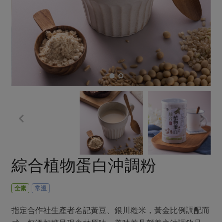
畜產肉類
水產
廚房瑜伽
傳到心坎裡，誠心又澎派
水畜加工品
料理方式
產品檢驗
合作25-經典快閃最後一週
關注議題
烘焙．點心
自主把關
合作25-精選產品第四彈
調理食材・點心
減硝酸鹽
惜食
醬料
檢驗報告
更多當季產品
調味醬料/南北貨
烘焙
非基改運動
支持本土農糧
湯品．鍋物
硝酸鹽檢驗
休閒零嘴
沖泡飲品
廢核運動
能源議題
漬物
議題活動
保健食品
減添加物
減塑減廢
涼拌沙拉
社員權益
主婦聯盟X樂齡網特約優惠案
公益金
食農教育
飲品
居家好物
合作社法規
30%rPET紅烏龍茶
更多議題
美妝保養
個人清潔
社務專區
2024農業發展計畫年度報告
綜合植物蛋白沖調粉
主題食譜
生活者e週報
家庭清潔
織品
選舉專區
更多議題活動
異國料理
日用品
圖書禮品
全素
常溫
綠主張月刊
年菜食譜
防災用品
最新消息
傳到心坎裡，誠心又澎派
指定合作社生產者名記黃豆、銀川糙米，黃金比例調配而
典藏閱覽室
養身食補