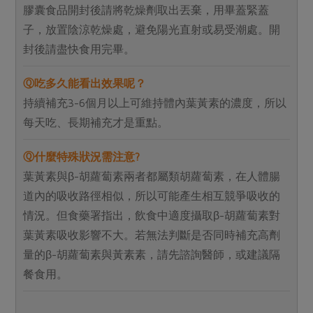
膠囊食品開封後請將乾燥劑取出丟棄，用畢蓋緊蓋
子，放置陰涼乾燥處，避免陽光直射或易受潮處。開
封後請盡快食用完畢。
Ⓠ
吃多久能看出效果呢？
持續補充3-6個月以上可維持體內葉黃素的濃度，所以
每天吃、長期補充才是重點。
Ⓠ
什麼特殊狀況需注意?
葉黃素與β-胡蘿蔔素兩者都屬類胡蘿蔔素，在人體腸
道內的吸收路徑相似，所以可能產生相互競爭吸收的
情況。但食藥署指出，飲食中適度攝取β-胡蘿蔔素對
葉黃素吸收影響不大。若無法判斷是否同時補充高劑
量的β-胡蘿蔔素與黃素素，請先諮詢醫師，或建議隔
餐食用。