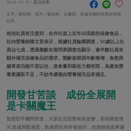
畜產肉類
水產
2024-10-15・產品故事
廚房瑜伽
合作25-經典快閃最後一週
水畜加工品
料理方式
文字／蘇怡和 照片／蘇怡和、企畫部、昱倫生物科技股份有限
產品檢驗
合作25-精選產品第四彈
關注議題
公司
烘焙．點心
自主把關
合作25-精選產品第三彈
調理食材・點心
減硝酸鹽
惜食
相信社員有注意到，合作社架上近年出現新的保健食品，
醬料
檢驗報告
更多當季產品
調味醬料/南北貨
烘焙
非基改運動
支持本土農糧
社內營養師陳文君表示，根據社員輪廓調查，50歲以上社
湯品．鍋物
硝酸鹽檢驗
員佔七成，透過樂齡友善問券調查也顯示，逾半數社員有
休閒零嘴
沖泡飲品
廢核運動
能源議題
漬物
額外補充保健食品的需求。樂齡族群因年齡漸增，食慾與
議題活動
保健食品
減添加物
減塑減廢
涼拌沙拉
腸胃道功能不若以往，進食量和吸收力都有限，為避免營
社員權益
主婦聯盟X樂齡網特約優惠案
公益金
食農教育
養素攝取不足，不妨考慮藉由營養補充品來補足。
飲品
居家好物
合作社法規
30%rPET紅烏龍茶
更多議題
美妝保養
個人清潔
社務專區
2024農業發展計畫年度報告
開發甘苦談 成份全展開
主題食譜
生活者e週報
家庭清潔
織品
選舉專區
更多議題活動
是卡關魔王
異國料理
日用品
圖書禮品
綠主張月刊
年菜食譜
智慧型手機問世後，大眾生活型態有所改變，長時間使用
防災用品
最新消息
把最好的台灣味帶回家！
3C造成用眼過度，飲食西化與外食頻仍，也使綠色蔬果攝
典藏閱覽室
養身食補