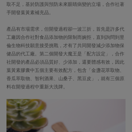
媒體報導
取不足，基於防護與預防未來眼睛病變的立場，合作社著
最新產品
節慶大餐
下載專區
手開發葉黃素補充品。
優惠專區
高麗菜海鮮煎餅
產品有市場需求，但開發過程卻一波三折，首先是許多代
地區活動
素食專區
工廠因合作社對食品添加物的限制而婉拒，直到詢問到昱
社務會議
地區活動
倫生物科技願意接受挑戰，才有了共同開發減少添加物保
樂齡友善
活動報下載
健品的代工廠。第二個開發大魔王是「配方設定」，合作
社開發的產品必須品質好、少添加，還要體感有效，因此
葉黃素膠囊中五個主要有效配方，包含「金盞花萃取物、
香瓜萃取物、智利酒果、山桑子、黑豆皮」，就有三個原
料在開發過程中重新大洗牌。