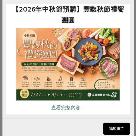
原型食物為主體，天然綠色蔬菜可補充葉黃素，日常作息
【2026年中秋節預購】豐馥秋節禮饗
要讓眼睛休息，去戶外看遠方調節眼睛，保健品僅是相輔
團圓
相成。
昱倫生物科技專
任營養師
惜食
RPET
食譜
減硝酸鹽
葉桑瑜
雞蛋
食安
共同購買
營養師葉桑瑜表
示，葉黃素屬於
脂溶性營養素，
飯後食用最佳。
查看完整內容..
葉黃素小知識
我知道了