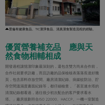
昱倫有健康食品、TIC潔淨食品、清真潔食製造流程的經驗。
優質營養補充品 應與天
然食物相輔相成
開發過程讓憶潔印象最深刻的，還包含雙方尚未合作前，
合作社就要求訪廠，而且訪廠的品保檢核表落落長達好幾
頁，包含原料存放空間、廠房清潔紀錄、病媒蚊防治、貯
存空間溫濕度書面紀錄等，都仔細檢查，「甚至連水塔的
清潔紀錄都看過，過往很少初次配合的客戶要求看水
塔。」廠房規劃符合ISO 22000、HACCP、一機一室製造