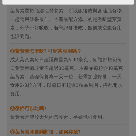
Ⓠ葉黃素何時吃效果比較好?
葉黃素屬於脂溶性營養素，所以飯後或與含油脂食物
一起食用效果最佳。本產品配方添加的是游離型葉黃
素，分子小好吸收，若忘記餐後吃，飯前或空腹食用
也沒問題。
Ⓠ葉黃素怎麼吃? 可配茶服用嗎？
成人葉黃素每日建議劑量為6-10毫克，衛福部規範每
日葉黃素攝取量不超過30毫克。本產品每粒含10毫克
葉黃素，基礎保養為一天一粒，若需加強保養，一天
食用2-3粒亦可，以每日不超過3粒為原則，搭配開水
食用。
Ⓠ孕婦可以吃嗎?
葉黃素是屬於天然的營養素，孕婦也可食用。
Ⓠ
葉黃素膠囊開封後，如何存放?