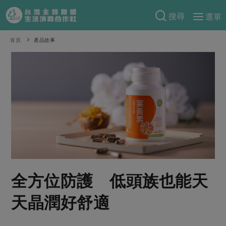
搜尋
選單
產品分類
首頁
產品故事
當季蔬果
食譜料理
一籃菜
當令水果
食材
特別企畫
芽苗類
蕈菇類
米食
預購活動
綠主張
辛香料類
麵食
把最好的台灣味帶回家！
觀點文章
關於合作社
肉食
奶蛋豆・五穀
防災用品預購圓滿結束
主婦食堂
一籃菜真心話
海鮮
蛋
乳製品
認識合作社
重要公告
2026年端午節預購圓滿結束
全方位防護 低頭族也能天
社內大小事
合作聯合國
常備菜
豆製品
米麵雜糧
關於我們
更多預購活動
產品故事
生活提案
蔬食
天晶潤好舒適
合作社組織
肉品・水產
樂齡生活
親子食育
蛋料理
當季產品
員工與求才