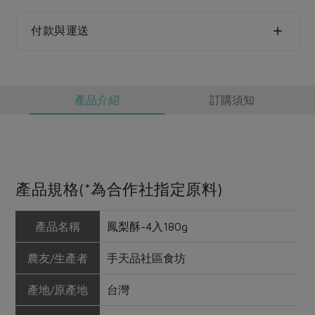
媒體報導
最新產品
節慶大餐
下載專區
付款與運送
優惠專區
高麗菜海鮮煎餅
地區活動
素食專區
產品介紹
訂購須知
社務會議
地區活動
樂齡友善
活動報下載
產品規格(*為合作社指定原料)
產品名稱
鳳梨酥-4入180g
農友/生產者
手天品社區食坊
產地/原產地
台灣