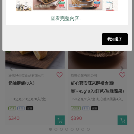
你可能有興趣的產品
查看完整內容..
我知道了
好味兒生技食品有限公司
馥樂企業有限公司
奶油酥餅(8入)
紅心蘋安旺來酥禮盒(馥
樂)-45g*8入(紅芭/玫瑰蘋果)
560公克(70公克*8入/盒)
360公克/8入/盒(紅心芭樂鳳梨4入、
蘋果玫瑰4入)
奶素
常溫
預購
奶蛋素
常溫
預購
$340
$390