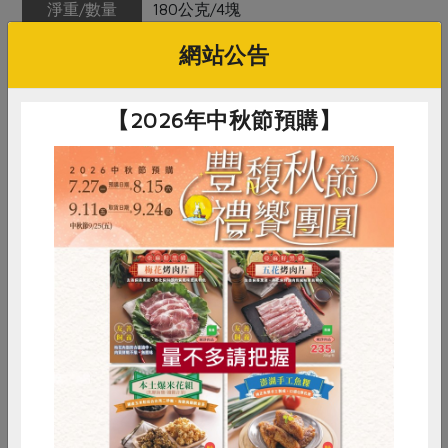
淨重/數量
180公克/4塊
網站公告
內容物
餅皮—麵粉、奶油、糖粉、蛋黃、奶
粉、碘鹽 鳳梨餡—冬瓜、鳳梨、特
砂、麥芽糖、奶油
【2026年中秋節預購】
保存條件
冷藏未開封可保存14天；開封後請儘
速食用完畢
產品說明
本品不添加色素、防腐劑及香料
調理方式
可即食或回溫30分鐘後食用風味更佳
惜食
RPET
食譜
減硝酸鹽
注意事項
本品含有牛奶、蛋、麩質的穀類及其
製品，對其過敏者請勿食用
雞蛋
食安
共同購買