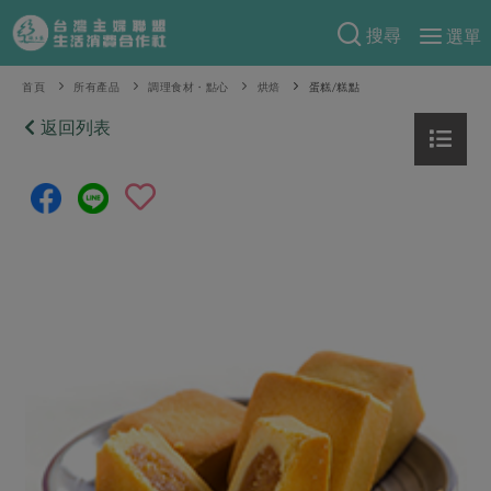
搜尋
選單
產品分類
首頁
所有產品
調理食材・點心
烘焙
蛋糕/糕點
當季蔬果
返回列表
食譜料理
一籃菜
當令水果
食材
特別企畫
芽苗類
蕈菇類
米食
預購活動
綠主張
辛香料類
麵食
把最好的台灣味帶回家！
觀點文章
關於合作社
肉食
奶蛋豆・五穀
防災用品預購圓滿結束
主婦食堂
一籃菜真心話
海鮮
蛋
乳製品
認識合作社
重要公告
2026年端午節預購圓滿結束
社內大小事
合作聯合國
常備菜
豆製品
米麵雜糧
關於我們
更多預購活動
產品故事
生活提案
蔬食
合作社組織
肉品・水產
樂齡生活
親子食育
蛋料理
當季產品
員工與求才