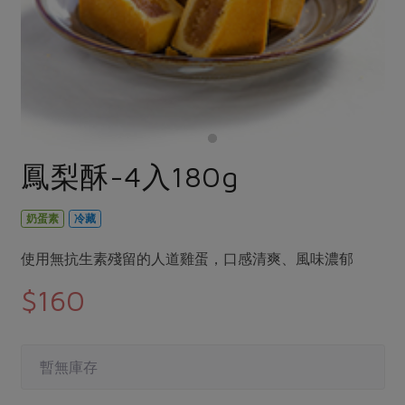
畜產肉類
水產
廚房瑜伽
傳到心坎裡，誠心又澎派
水畜加工品
料理方式
產品檢驗
合作25-經典快閃最後一週
關注議題
烘焙．點心
自主把關
合作25-精選產品第四彈
調理食材・點心
減硝酸鹽
惜食
醬料
檢驗報告
更多當季產品
調味醬料/南北貨
烘焙
非基改運動
支持本土農糧
湯品．鍋物
硝酸鹽檢驗
休閒零嘴
沖泡飲品
廢核運動
能源議題
鳳梨酥-4入180g
漬物
議題活動
保健食品
減添加物
減塑減廢
涼拌沙拉
社員權益
主婦聯盟X樂齡網特約優惠案
奶蛋素
冷藏
公益金
食農教育
飲品
居家好物
合作社法規
30%rPET紅烏龍茶
更多議題
使用無抗生素殘留的人道雞蛋，口感清爽、風味濃郁
美妝保養
個人清潔
社務專區
2024農業發展計畫年度報告
$160
主題食譜
生活者e週報
家庭清潔
織品
選舉專區
更多議題活動
異國料理
日用品
圖書禮品
綠主張月刊
年菜食譜
暫無庫存
防災用品
最新消息
傳到心坎裡，誠心又澎派
典藏閱覽室
養身食補