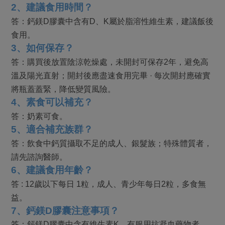
2
、建議食用時間？
答：鈣鎂D膠囊中含有D、K屬於脂溶性維生素，建議飯後
食用。
3
、如何保存？
答：購買後放置陰涼乾燥處，未開封可保存2年，避免高
溫及陽光直射；開封後應盡速食用完畢 · 每次開封應確實
將瓶蓋蓋緊，降低變質風險。
4
、素食可以補充？
答：奶素可食。
5
、適合補充族群？
答：飲食中鈣質攝取不足的成人、銀髮族；特殊體質者，
請先諮詢醫師。
6
、建議食用年齡？
答 : 12歲以下每日 1粒，成人、青少年每日2粒，多食無
益。
7
、鈣鎂D膠囊注意事項？
答：鈣鎂D膠囊中含有維生素K，有服用抗凝血藥物者，