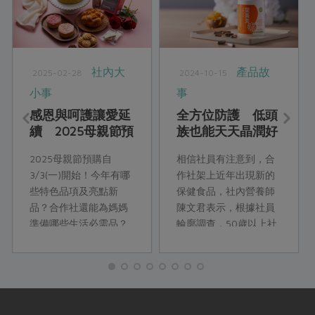
社內大
產品故
2025-02-28
2024-10-15
小事
事
感恩與呵護讓愛延
全方位防護 低頭
續 2025母親節預
族也能天天晶潤好
購企劃幕後心底話
舒適
2025母親節預購自
相信社員有注意到，合
3/3(一)開始！今年有哪
作社架上近年出現新的
些特色品項及亮點新
保健食品，社內營養師
品？合作社還能為媽媽
陳文君表示，根據社員
準備哪些生活必需品？
輪廓調查，50歲以上社
看看企畫部𨪃鈺課長推
員佔七成，透過樂齡友
薦如何利用。
善問券調查也顯示，逾
半數社員有額外補充保
健食品的需求。樂齡族
群因年齡漸增，食慾與