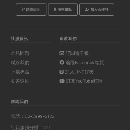
腸胃道功能不若以往，
進食量和吸收力都有
購物說明
服務據點
加入合作社
限，為避免營養素攝取
不足，不妨考慮藉由營
養補充品來補足。
社服資訊
追蹤我們
常見問題
訂閱電子報
聯絡我們
追蹤Facebook專頁
下載專區
加入LINE好友
友善連結
訂閱YouTube頻道
聯絡我們
電話：
02-2999-6122
社籍服務分機：221