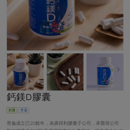
畜產肉類
水產
廚房瑜伽
合作25-經典快閃最後一週
水畜加工品
料理方式
產品檢驗
合作25-精選產品第四彈
關注議題
烘焙．點心
自主把關
合作25-精選產品第三彈
調理食材・點心
減硝酸鹽
惜食
醬料
檢驗報告
更多當季產品
調味醬料/南北貨
烘焙
非基改運動
支持本土農糧
湯品．鍋物
硝酸鹽檢驗
休閒零嘴
沖泡飲品
廢核運動
能源議題
漬物
議題活動
保健食品
減添加物
減塑減廢
涼拌沙拉
社員權益
主婦聯盟X樂齡網特約優惠案
公益金
食農教育
飲品
居家好物
合作社法規
30%rPET紅烏龍茶
更多議題
美妝保養
個人清潔
社務專區
2024農業發展計畫年度報告
鈣鎂D膠囊
主題食譜
生活者e週報
家庭清潔
織品
選舉專區
更多議題活動
異國料理
日用品
圖書禮品
奶素
常溫
綠主張月刊
年菜食譜
防災用品
最新消息
把最好的台灣味帶回家！
昱倫成立已20餘年，為廣得利膠囊子公司，承襲母公司
典藏閱覽室
養身食補