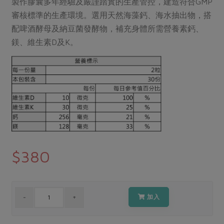
製作膠囊多年經驗及嚴謹踏實的生產管控，建造符合GMP
媒體報導
最新產品
節慶大餐
審核標準的生產環境。選用天然海藻鈣、海水抽出物，搭
下載專區
配啤酒酵母及納豆菌發酵物，補充身體所需營養素鈣、
優惠專區
鎂、維生素D及K。
高麗菜海鮮煎餅
地區活動
素食專區
社務會議
地區活動
樂齡友善
活動報下載
$380
加入