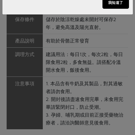
我知道了
酵物)、硬脂酸鎂、二氧化矽)
保存條件
儲存於陰涼乾燥處未開封可保存2
年，避免高溫及陽光直射。
產品說明
有助於骨骼正常發育
調理方式
建議用法：每日1次，每次2粒，每日
限食用2粒，多食無益。請搭配冷溫
開水食用，飯後食用。
注意事項
1. 本品含有牛奶及其製品，對其過敏
者請勿食用。
2. 開封後請盡速食用完畢，未食用完
畢請緊閉封口，防止受潮。
3. 孕婦、哺乳期或目前正接受藥物治
療者，請洽詢醫師意見後食用。