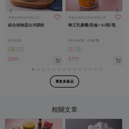
禾園生物科技有限公司
昱倫生物科技股份有限公司
綜合植物蛋白沖調粉
蜂王乳膠囊(昱倫)-60顆/瓶
450公克
560mg/粒，60粒/瓶
全素
常溫
葷
常溫
$290
$770
看更多產品
相關文章