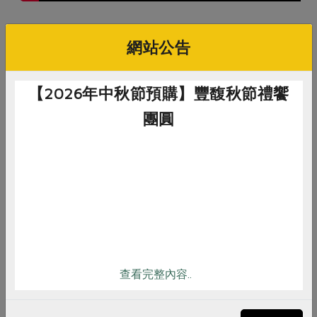
產品規格(*為合作社指定原料)
網站公告
產品名稱
鈣鎂D膠囊
【2026年中秋節預購】豐馥秋節禮饗
農友/生產者
昱倫生物科技股份有限公司
團圓
產地/原產地
台灣
淨重/數量
60粒/瓶
惜食
RPET
食譜
減硝酸鹽
內容物
膠囊成分：羥丙基甲基纖維素、純
雞蛋
食安
共同購買
水、鹿角菜膠、氯化鉀
內容物：紅藻鈣粉、海水抽出物(氧化
鎂、羧甲基纖維素鈉)、乳糖、酪蛋白
查看完整內容..
水解物[含酪蛋白磷酸胜肽(CPP)]、啤
酒酵母(含維生素D)、納豆菌發酵物
(含維生素K2；麥芽糊精、納豆菌發