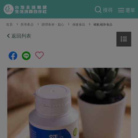
搜尋
選單
產品分類
首頁
所有產品
調理食材・點心
保健食品
補氣補身食品
當季蔬果
返回列表
食譜料理
一籃菜
當令水果
食材
特別企畫
芽苗類
蕈菇類
米食
預購活動
綠主張
辛香料類
麵食
把最好的台灣味帶回家！
觀點文章
關於合作社
肉食
奶蛋豆・五穀
防災用品預購圓滿結束
主婦食堂
一籃菜真心話
海鮮
蛋
乳製品
認識合作社
重要公告
2026年端午節預購圓滿結束
社內大小事
合作聯合國
常備菜
豆製品
米麵雜糧
關於我們
更多預購活動
產品故事
生活提案
蔬食
合作社組織
肉品・水產
樂齡生活
親子食育
蛋料理
當季產品
員工與求才