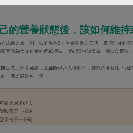
體比以往更健康；他也表示身體狀況有好轉，不再因為反覆感冒問
自己的營養狀態後，該如何維持
的方法給大家，用「我的餐盤3」飲食圖像與口訣，來增進並維持
拳頭等做為食物份量的簡單標準，就能清楚知道每一餐該怎麼吃
家自己煮、外食選餐，甚至陪伴家人備餐時，都能試著套用「我
越好，活力滿滿每一天！
每餐水果拳頭大
飯跟蔬菜一樣多
堅果種子一茶匙