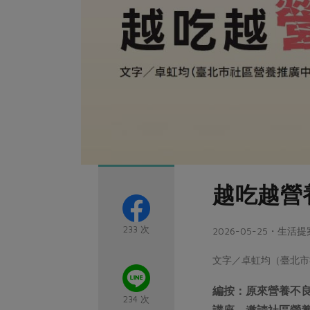
越吃越營
233 次
2026-05-25・生活提
文字／卓虹均（臺北市
編按：原來營養不良
234 次
講座，邀請社區營