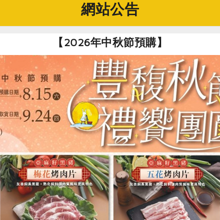
網站公告
，造成攝取不足
【2026年中秋節預購】
影響食慾
，導致無法準備餐食
大家養成定期測量體重的習慣，並學會使用營養篩檢工具，觀察
潛在問題，及早調整飲食與生活方式，預防營養不良，守護健康
狀態可以怎麼檢測？
迷你營養評估量表（簡表），簡稱MNA-SF。這是目前廣泛用
。量表從六個面向――近三個月食量變化、體重變化、活動力、
目作為計分依據。根據總分，會得到三種結果：