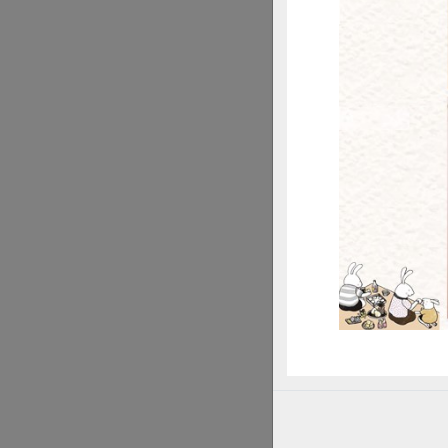
◆ 12分以上：營養
◆ 8∼11分：有營
惜
◆ 0∼7分：營養不
點此前往 迷你營
有興趣的你可以一
Q 請分
和大家分享一個印象
而導致篩檢結果為
當下他非常緊張，
好，拒絕攝取任何