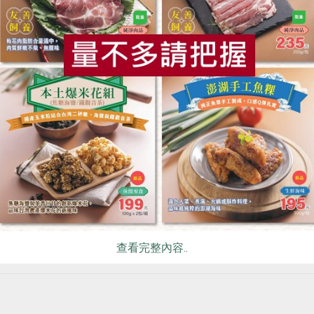
狀況正常
養不良風險
食
RPET
食譜
減硝酸鹽
雞蛋
食安
共同
良
養評估量表（簡表）
邊看這篇報導、一邊幫自己／長輩測測看喔！
享看似很健康，但其實營養不良
深刻的篩檢案例：有民眾因為BMI僅18.5，在迷你營養評估量
「營養不良」。
查看完整內容..
我們也協助他安排營養諮詢。經過諮詢後，才發現個案廿年來一
全穀雜糧類。在營養師的指導及個人化建議後，個案破除了營養