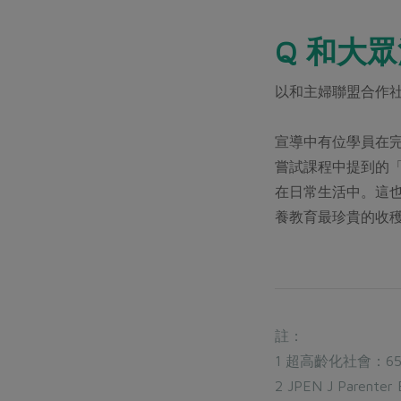
Q 和大
以和主婦聯盟合作
宣導中有位學員在
嘗試課程中提到的
在日常生活中。這
養教育最珍貴的收
註：
1 超高齡化社會：
2 JPEN J Parenter 