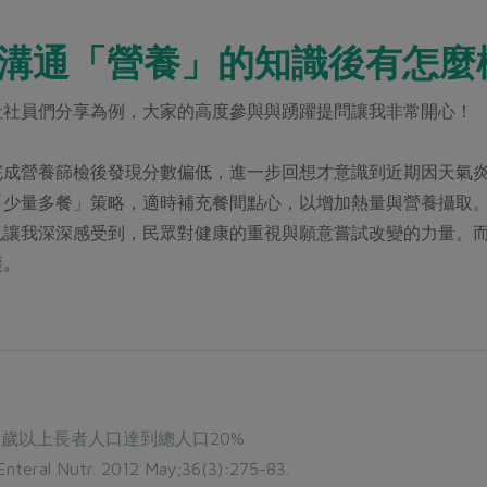
眾溝通「營養」的知識後有怎麼
社社員們分享為例，大家的高度參與與踴躍提問讓我非常開心！
完成營養篩檢後發現分數偏低，進一步回想才意識到近期因天氣
「少量多餐」策略，適時補充餐間點心，以增加熱量與營養攝取
也讓我深深感受到，民眾對健康的重視與願意嘗試改變的力量。
穫。
65歲以上長者人口達到總人口20%
Enteral Nutr. 2012 May;36(3):275-83.