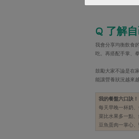
但增重1公斤，身
Q 了解
我會分享均衡飲食
吃。再搭配手掌、
鼓勵大家不論是在
能讓營養狀況越來
我的餐盤六口訣！
每天早晚一杯奶、
菜比水果多一點、
豆魚蛋肉一掌心、