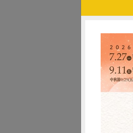
◉飲食習慣
如過度節食或偏食
◉心理壓力
如情緒低落、喪親
◉社會因素
如獨居、行動不便
因此，我們也鼓勵
視，可以更早發現
Q 營養
我們會帶領民眾認識
一個人的營養狀況
指數（BMI）等項