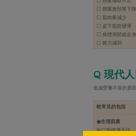
☐ 熱量攝取不足
☐ 體重無預警下
☐ 肌肉量減少
☐ 皮下脂肪變薄
☐ 身體局部或全
☐ 握力減弱
Q 現代
造成營養不良的原
較常見的包括
◉生理因素
如口腔健康不佳，