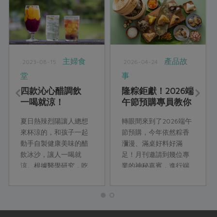
主婦食
產品故
2023-08-15
2026-04-24
堂
事
四款沁心醋調飲
隆粽鉅獻！2026端
一喝就涼！
午節預購專員教你
吃端午
夏日熱辣烈陽讓人總想
轉眼間來到了2026端午
來杯涼的，和孩子一起
節預購，今年依然粽香
動手自製健康美味的醋
瀰漫、滿桌好料好滿
飲冰沙，讓人一喝就
足！月刊邀請到幾位專
涼。根據醫學研究，吃
業的神秘嘉賓，進行端
醋好處多多，社員劉桓
午節的好食解密！快進
吟以合作社三款醋產品
到端午廣播電台，合作
設計出透心涼的風味醋
社產品部的開發專員們
飲，提供大家手搖飲之
就要開始分享啦！