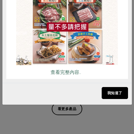
惜食
RPET
食譜
減硝酸鹽
雞蛋
食安
共同購買
嘉農酒莊
陳明旭(佳昌養蜂園)
綠主張38度米酒-600ml
龍眼花蜂蜜-500g
600毫升
500公克
查看完整內容..
葷
常溫
全素
常溫
$220
$350
暫無庫存
我知道了
看更多產品