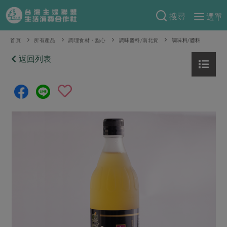
搜尋
選單
產品分類
首頁
所有產品
調理食材・點心
調味醬料/南北貨
調味料/醬料
當季蔬果
返回列表
食譜料理
一籃菜
當令水果
食材
特別企畫
芽苗類
蕈菇類
米食
預購活動
綠主張
辛香料類
麵食
把最好的台灣味帶回家！
觀點文章
關於合作社
肉食
奶蛋豆・五穀
防災用品預購圓滿結束
主婦食堂
一籃菜真心話
海鮮
蛋
乳製品
認識合作社
重要公告
2026年端午節預購圓滿結束
社內大小事
合作聯合國
常備菜
豆製品
米麵雜糧
關於我們
更多預購活動
產品故事
生活提案
蔬食
合作社組織
肉品・水產
樂齡生活
親子食育
蛋料理
當季產品
員工與求才