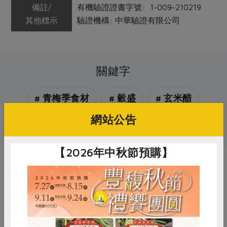
備註/
有機驗證證書字號: 1-009-210219
其他標示
驗證機構: 中華驗證有限公司
關鍵字
# 青梅季食材
# 穀盛
# 玄米醋
網站公告
# 玄米
# 調味料
# 醋
【2026年中秋節預購】
你可能有興趣的產品