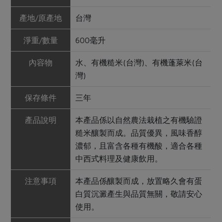
產地/原產地
台灣
淨重/數量
600毫升
內容物
水、有機糙米(台灣)、有機蓬萊米(台
灣)
保存條件
三年
產品說明
本產品係以自然農法栽植之有機驗證
糙米釀製而成。品質優異，風味香醇
濃郁，且富含各種有機酸，適合各種
中西式料理及健康飲用。
注意事項
本產品係釀製而成，放置略久會有蛋
白質沉澱產生與品質無關，敬請安心
使用。