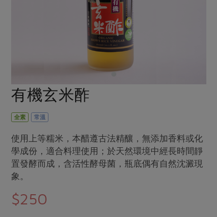
畜產肉類
水產
廚房瑜伽
傳到心坎裡，誠心又澎派
水畜加工品
料理方式
產品檢驗
合作25-經典快閃最後一週
關注議題
烘焙．點心
自主把關
合作25-精選產品第四彈
調理食材・點心
減硝酸鹽
惜食
醬料
檢驗報告
更多當季產品
調味醬料/南北貨
烘焙
非基改運動
支持本土農糧
湯品．鍋物
硝酸鹽檢驗
休閒零嘴
沖泡飲品
廢核運動
能源議題
有機玄米酢
漬物
議題活動
保健食品
減添加物
減塑減廢
涼拌沙拉
社員權益
主婦聯盟X樂齡網特約優惠案
全素
常溫
公益金
食農教育
飲品
居家好物
合作社法規
30%rPET紅烏龍茶
更多議題
使用上等糯米，本醋遵古法精釀，無添加香料或化
美妝保養
個人清潔
社務專區
學成份，適合料理使用；於天然環境中經長時間靜
2024農業發展計畫年度報告
主題食譜
置發酵而成，含活性酵母菌，瓶底偶有自然沈澱現
生活者e週報
家庭清潔
織品
選舉專區
更多議題活動
象。
異國料理
日用品
圖書禮品
綠主張月刊
$250
年菜食譜
防災用品
最新消息
傳到心坎裡，誠心又澎派
典藏閱覽室
養身食補