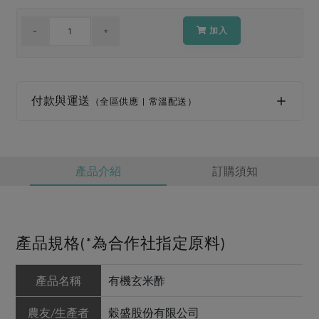
媒體報導
最新產品
節慶大餐
下載專區
加入
優惠專區
高麗菜海鮮煎餅
地區活動
素食專區
付款與運送
（全區供應 | 常溫配送）
社務會議
地區活動
樂齡友善
活動報下載
產品介紹
訂購須知
產品規格(*為合作社指定原料)
產品名稱
有機玄米酢
農友/生產者
穀盛股份有限公司