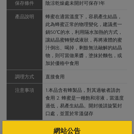
保存條件
陰涼乾燥處未開封可保存1年
產品說明
蜂蜜在適當溫度下，容易產生結晶，
此為蜂蜜正常的物理變化，建議煮一
鍋50℃的水，利用隔水加熱的方式，
讓結晶蜜轉變成液狀，再將液體的蜜
汁倒出、喝掉，剩餘無法融解的結晶
物，則可當做果醬，塗抹於麵包，或
加於優格中食用
調理方式
直接食用
注意事項
1.本品含有蜂製品，對其過敏者請勿
食用 2. 蜂蜜是一種飽和溶液，當溫度
過低，易產生結晶。開封後請旋緊封
口處，並置於常溫儲存
網站公告