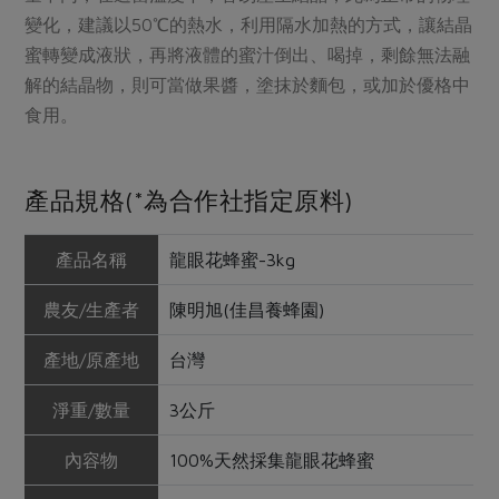
變化，建議以50℃的熱水，利用隔水加熱的方式，讓結晶
蜜轉變成液狀，再將液體的蜜汁倒出、喝掉，剩餘無法融
解的結晶物，則可當做果醬，塗抹於麵包，或加於優格中
食用。
產品規格(*為合作社指定原料)
產品名稱
龍眼花蜂蜜-3kg
農友/生產者
陳明旭(佳昌養蜂園)
產地/原產地
台灣
淨重/數量
3公斤
內容物
100%天然採集龍眼花蜂蜜