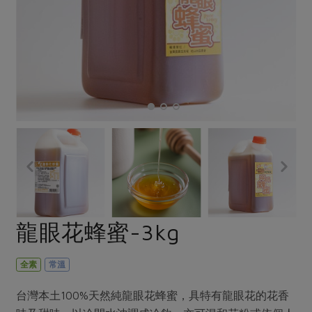
畜產肉類
水產
廚房瑜伽
合作25-經典快閃最後一週
水畜加工品
料理方式
產品檢驗
合作25-精選產品第四彈
關注議題
烘焙．點心
自主把關
合作25-精選產品第三彈
調理食材・點心
減硝酸鹽
惜食
醬料
檢驗報告
更多當季產品
調味醬料/南北貨
烘焙
非基改運動
支持本土農糧
湯品．鍋物
硝酸鹽檢驗
休閒零嘴
沖泡飲品
廢核運動
能源議題
漬物
議題活動
保健食品
減添加物
減塑減廢
涼拌沙拉
社員權益
主婦聯盟X樂齡網特約優惠案
公益金
食農教育
飲品
居家好物
合作社法規
30%rPET紅烏龍茶
更多議題
美妝保養
個人清潔
社務專區
2024農業發展計畫年度報告
龍眼花蜂蜜-3kg
主題食譜
生活者e週報
家庭清潔
織品
選舉專區
更多議題活動
異國料理
日用品
圖書禮品
全素
常溫
綠主張月刊
年菜食譜
防災用品
最新消息
把最好的台灣味帶回家！
台灣本土100%天然純龍眼花蜂蜜，具特有龍眼花的花香
典藏閱覽室
養身食補