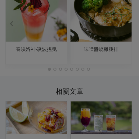
春映洛神‧凌波搖曳
味噌醬燒雞腿排
相關文章