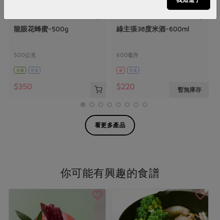
陳明旭(佳昌養蜂園)
嘉農酒莊
龍眼花蜂蜜-500g
綠主張38度米酒-600ml
500公克
600毫升
全素
常溫
葷
常溫
$350
$220
暫無庫存
看更多產品
你可能有興趣的食譜