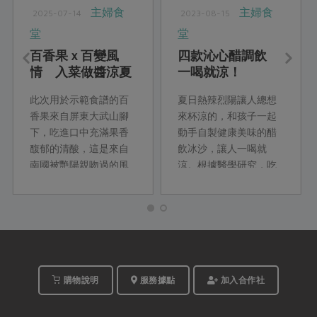
主婦食
主婦食
2025-07-14
2023-08-15
堂
堂
百香果ｘ百變風
四款沁心醋調飲
情 入菜做醬涼夏
一喝就涼！
滋味好清香
此次用於示範食譜的百
夏日熱辣烈陽讓人總想
香果來自屏東大武山腳
來杯涼的，和孩子一起
下，吃進口中充滿果香
動手自製健康美味的醋
馥郁的清酸，這是來自
飲冰沙，讓人一喝就
南國被艷陽親吻過的風
涼。根據醫學研究，吃
味，貴珠姐巧妙的運用
醋好處多多，社員劉桓
在各種料理中。百香果
吟以合作社三款醋產品
正當時，今夏廚房千萬
設計出透心涼的風味醋
別錯過！
飲，提供大家手搖飲之
外的健康選項。
購物說明
服務據點
加入合作社