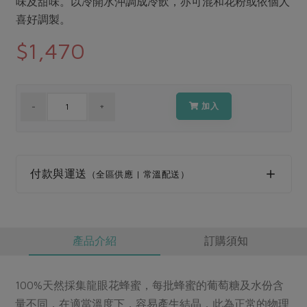
味及甜味。以冷開水沖調成冷飲，亦可混和花粉或依個人
媒體報導
最新產品
節慶大餐
喜好調製。
下載專區
$1,470
優惠專區
高麗菜海鮮煎餅
地區活動
素食專區
社務會議
地區活動
加入
樂齡友善
活動報下載
付款與運送
（全區供應 | 常溫配送）
產品介紹
訂購須知
100%天然採集龍眼花蜂蜜，每批蜂蜜的葡萄糖及水份含
量不同，在適當溫度下，容易產生結晶，此為正常的物理