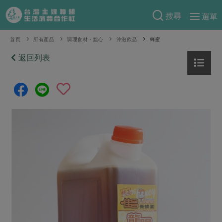
搜尋
選單
產品分類
首頁
所有產品
調理食材・點心
沖泡飲品
蜂蜜
當季蔬果
返回列表
食譜料理
一籃菜
當令水果
食材
特別企畫
芽苗類
蕈菇類
米食
預購活動
綠主張
辛香料類
麵食
把最好的台灣味帶回家！
觀點文章
關於合作社
肉食
奶蛋豆・五穀
防災用品預購圓滿結束
主婦食堂
一籃菜真心話
海鮮
蛋
乳製品
認識合作社
重要公告
2026年端午節預購圓滿結束
社內大小事
合作聯合國
常備菜
豆製品
米麵雜糧
關於我們
更多預購活動
產品故事
生活提案
蔬食
合作社組織
肉品・水產
樂齡生活
親子食育
蛋料理
當季產品
員工與求才