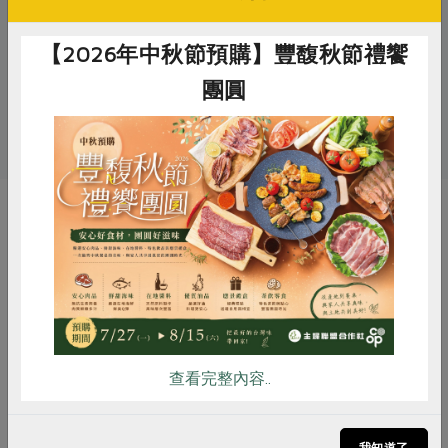
關鍵字
【2026年中秋節預購】豐馥秋節禮饗
# 陳明旭
# 佳昌養蜂園
# 青梅季食材
團圓
# 蜂蜜
惜食
RPET
食譜
減硝酸鹽
你可能有興趣的產品
雞蛋
食安
共同購買
查看完整內容..
我知道了