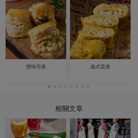
雙味司康
義式蛋捲
相關文章