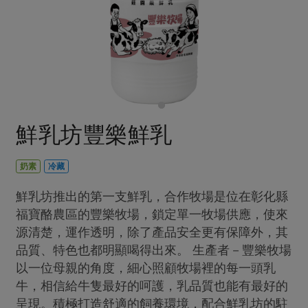
畜產肉類
水產
廚房瑜伽
合作25-經典快閃最後一週
水畜加工品
料理方式
產品檢驗
合作25-精選產品第四彈
關注議題
烘焙．點心
自主把關
合作25-精選產品第三彈
調理食材・點心
減硝酸鹽
惜食
醬料
檢驗報告
更多當季產品
調味醬料/南北貨
烘焙
非基改運動
支持本土農糧
湯品．鍋物
硝酸鹽檢驗
休閒零嘴
沖泡飲品
廢核運動
能源議題
鮮乳坊豐樂鮮乳
漬物
議題活動
保健食品
減添加物
減塑減廢
涼拌沙拉
社員權益
主婦聯盟X樂齡網特約優惠案
奶素
冷藏
公益金
食農教育
飲品
居家好物
合作社法規
30%rPET紅烏龍茶
更多議題
鮮乳坊推出的第一支鮮乳，合作牧場是位在彰化縣
美妝保養
個人清潔
社務專區
福寶酪農區的豐樂牧場，鎖定單一牧場供應，使來
2024農業發展計畫年度報告
主題食譜
源清楚，運作透明，除了產品安全更有保障外，其
生活者e週報
家庭清潔
織品
選舉專區
更多議題活動
品質、特色也都明顯喝得出來。 生產者－豐樂牧場
異國料理
日用品
圖書禮品
綠主張月刊
以一位母親的角度，細心照顧牧場裡的每一頭乳
年菜食譜
防災用品
最新消息
牛，相信給牛隻最好的呵護，乳品質也能有最好的
把最好的台灣味帶回家！
典藏閱覽室
養身食補
呈現。積極打造舒適的飼養環境，配合鮮乳坊的駐