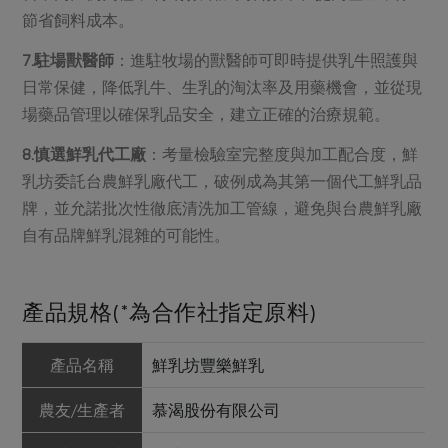
節省飼料成本。
7.駐場獸醫師
：進駐牧場的獸醫師可即時提供乳牛照護與
日常保健，降低乳牛、生乳的淘汰率及用藥機會，並從現
場藥品管理以確保乳品安全，建立正確的治療規範。
8.慎選鮮乳代工廠
：考量檢驗室完整度與加工配合度，鮮
乳坊委託台農鮮乳廠代工，破例成為其第一個代工鮮乳品
牌，並允諾批次性徹底清洗加工管線，避免與台農鮮乳廠
自有品牌鮮乳混雜的可能性。
產品規格(*為合作社指定原料)
產品名稱
鮮乳坊豐樂鮮乳
農友/生產者
慕渴股份有限公司