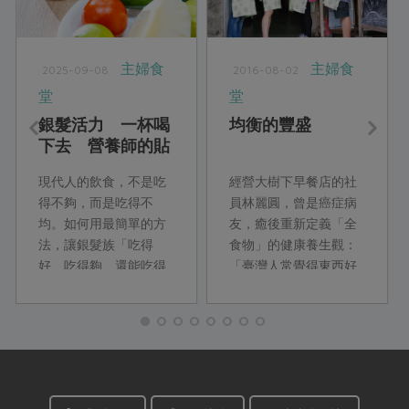
主婦食
主婦食
2025-09-08
2016-08-02
堂
堂
銀髮活力 一杯喝
均衡的豐盛
下去 營養師的貼
心銀髮族料理
現代人的飲食，不是吃
經營大樹下早餐店的社
得不夠，而是吃得不
員林麗圓，曾是癌症病
均。如何用最簡單的方
友，癒後重新定義「全
法，讓銀髮族「吃得
食物」的健康養生觀：
好、吃得夠、還能吃得
「臺灣人常覺得東西好
巧」？本期主婦食堂特
吃就多吃一些，沒時間
別邀請資深營養師柯蘊
就隨便吃，其實所謂的
慧，從最新的營養調查
豐盛，不是吃大餐，而
出發，設計以「飲品」
且量不對就不行。如果
為主的早餐與下午點
烹調方式能更正...
心，幫銀髮族補足常見