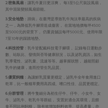
2.密集風扇
：讓乳牛夏日更涼爽， 每3至5公尺裝設風扇，
其中混裝變頻風扇節能。
3.安全地墊
：蹄病」在臺灣是導致乳牛淘汰率最高的疾病
之一，為降低乳牛腳滑造成傷害， 在當地地價每坪4500
至5000元的背景下， 仍重資舖設每坪5000元、使用年限
7至10年的踩踏地墊。
4.科技控管
：乳牛皆配戴科技電子腳環， 記錄每日運動步
數、站臥比、發情與否等健康狀況，以及泌乳資訊，如生
乳導電性、泌乳量、流速等等。越掌握狀態， 越能照顧
乳牛的健康，進而控管生乳品質。
5.優質飼糧
：為讓鮮乳質量更穩定，泌乳牛全年食用進口
乾草，比一般糧草費用高四成、嗜口性佳、品質更穩定。
6.分群管理
：將牛隻細分為初生仔牛、仔牛、小女牛、女
牛、泌乳牛、乾乳牛等群組， 安置於適合其環境，且餵
食不同比例飼糧， 除有效增加飼料效率、提高產量，亦