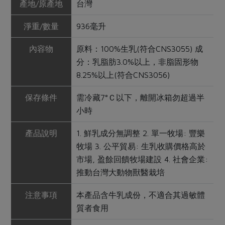
產地/原產地
台灣
淨重/數量
936毫升
內容物
原料：100%生乳(符合CNS3055) 成
分：乳脂肪3.0%以上，非脂固形物
8.25%以上(符合CNS3056)
保存條件
需冷藏7°Ｃ以下，離開冰箱勿超過半
小時
產品說明
1. 鮮乳成分無調整 2. 單一牧場: 豐樂
牧場 3. 公平貿易: 生乳收購價格高於
市場, 盈餘回饋牧場建設 4. 社會企業:
推動台灣大動物獸醫栽培
注意事項
本產品含牛乳成份，不適合其過敏體
質者食用