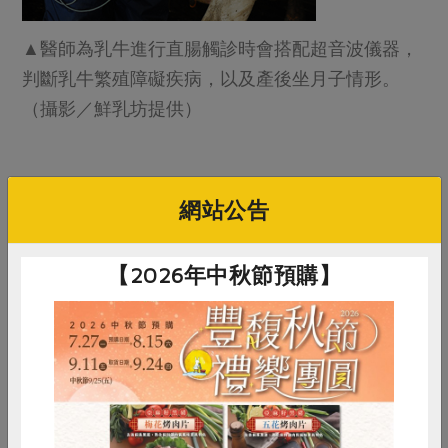
▲醫師為乳牛進行直腸觸診時會搭配超音波儀器，
判斷乳牛繁殖障礙疾病，以及產後坐月子情形。
（攝影／鮮乳坊提供）
對牛好，就是對乳好
網站公告
【2026年中秋節預購】