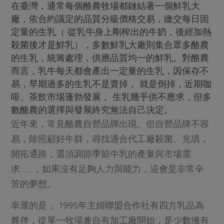
在臺灣，通常每個酪農牧場都鏈結著一個鮮乳大
廠，依合約議定的品質分級價格交易，繳交每日固
定量的生乳（ 從乳牛身上剛榨出的牛奶，後經加熱
殺菌後才是鮮乳），多數鮮乳大廠則集合眾多酪農
的生乳，統籌處理，供應品質均一的鮮乳。對酪農
而言，乳牛每天都會產出一定量的生乳，因保存不
易，早期過多的生乳不是賣掉， 就是倒掉，近期咖
啡、茶飲市場蓬勃發展， 生乳幾乎供不應求，但多
數酪農的選擇與發展終究無法自己決定。
近年來，常見酪農自營品牌出現。但自營品牌不容
易，除照顧好牛群，尋找適合代工廠殺菌、充填，
開拓通路，還須調節季節牛乳的產量與市場需
求……，如果沒有足夠人力與能力，這會是非常辛
苦的夢想。
幸運的是， 1995年主婦聯盟合作社有四方乳品為
夥伴，從單一牧場兼自有加工廠開始，是少數擁有