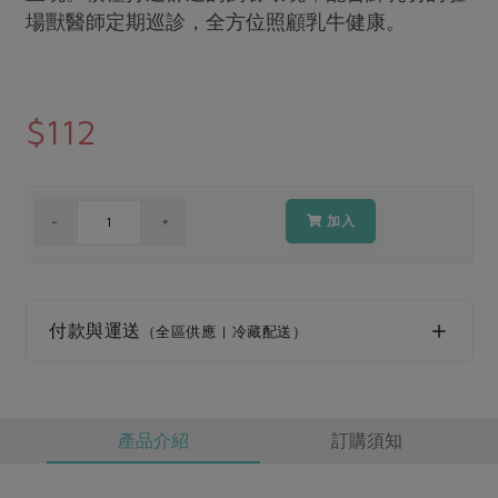
媒體報導
最新產品
場獸醫師定期巡診，全方位照顧乳牛健康。
節慶大餐
下載專區
優惠專區
高麗菜海鮮煎餅
地區活動
$112
素食專區
社務會議
地區活動
樂齡友善
活動報下載
加入
付款與運送
（全區供應 | 冷藏配送）
產品介紹
訂購須知