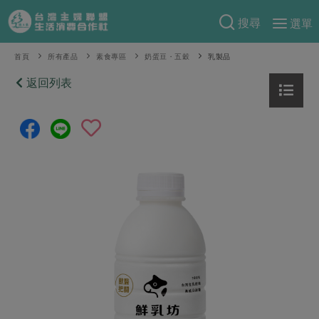
搜尋
選單
產品分類
首頁
所有產品
素食專區
奶蛋豆・五穀
乳製品
當季蔬果
返回列表
食譜料理
一籃菜
當令水果
食材
特別企畫
芽苗類
蕈菇類
米食
預購活動
綠主張
辛香料類
麵食
把最好的台灣味帶回家！
觀點文章
關於合作社
肉食
奶蛋豆・五穀
防災用品預購圓滿結束
主婦食堂
一籃菜真心話
海鮮
蛋
乳製品
認識合作社
重要公告
2026年端午節預購圓滿結束
社內大小事
合作聯合國
常備菜
豆製品
米麵雜糧
關於我們
更多預購活動
產品故事
生活提案
蔬食
合作社組織
肉品・水產
樂齡生活
親子食育
蛋料理
當季產品
員工與求才