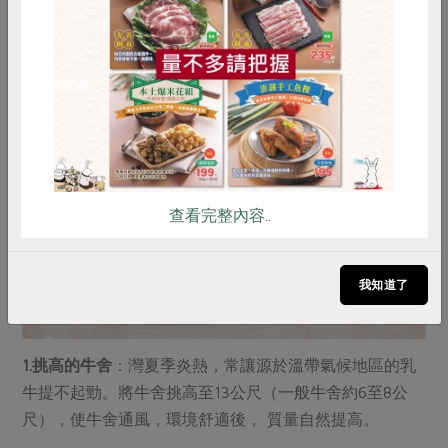
惜食
RPET
食譜
減硝酸鹽
雞蛋
食安
共同購買
查看完整內容..
我知道了
1.挑高的牛舍
：灣夏季炎熱，常讓源於溫帶氣候地區的乳
牛提不起勁。將牛舍挑高至13公尺（一般牛舍約6至8公
尺），使牛舍通風，環境舒適後， 質量自然提高。