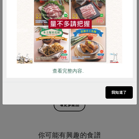
惜食
RPET
食譜
減硝酸鹽
雞蛋
食安
共同購買
鴨迷食品股份有限公司
鴨迷食品股份有限公司
義式羅勒半雞(生醃)(鴨迷食
蜜燻鴨肉絲(鴨迷)-100g*2包/
品)-700g
袋
700公克
200克(100克*2包/袋)
查看完整內容..
葷
冷凍
預購
葷
冷凍
預購
$358
$268
我知道了
看更多產品
你可能有興趣的食譜