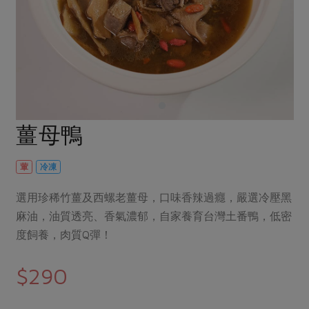
畜產肉類
水產
廚房瑜伽
合作25-經典快閃最後一週
水畜加工品
料理方式
產品檢驗
合作25-精選產品第四彈
關注議題
烘焙．點心
自主把關
合作25-精選產品第三彈
調理食材・點心
減硝酸鹽
惜食
醬料
檢驗報告
更多當季產品
調味醬料/南北貨
烘焙
非基改運動
支持本土農糧
湯品．鍋物
硝酸鹽檢驗
休閒零嘴
沖泡飲品
廢核運動
能源議題
薑母鴨
漬物
議題活動
保健食品
減添加物
減塑減廢
涼拌沙拉
社員權益
主婦聯盟X樂齡網特約優惠案
葷
冷凍
公益金
食農教育
飲品
居家好物
合作社法規
30%rPET紅烏龍茶
更多議題
選用珍稀竹薑及西螺老薑母，口味香辣過癮，嚴選冷壓黑
美妝保養
個人清潔
社務專區
2024農業發展計畫年度報告
麻油，油質透亮、香氣濃郁，自家養育台灣土番鴨，低密
主題食譜
生活者e週報
度飼養，肉質Q彈！
家庭清潔
織品
選舉專區
更多議題活動
異國料理
日用品
圖書禮品
綠主張月刊
$290
年菜食譜
防災用品
最新消息
把最好的台灣味帶回家！
典藏閱覽室
養身食補