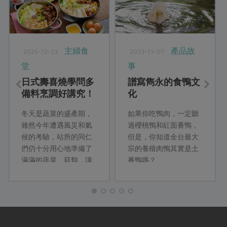
主婦食
產品故
2025-12-23
2023-11-07
堂
事
日式壽喜燒學問多
譜寫雋永的食鴨文
備料烹調好講究！
化
你想吃關東關西哪
冬天是蔬菜的盛產期，
如果你吃鴨肉，一定聽
一道？
雖然今年遭遇風災和氣
過櫻桃鴨和紅面番鴨，
候的考驗，站所的同仁
但是，你知道全台最大
們仍十分用心地準備了
宗的養殖肉鴨其實是土
滿滿的蔬菜、菇類，讓
番鴨嗎？
來自日本的Yuki老師讚
嘆著合作社當季好食材
的美味。就讓活潑可愛
的Yuki老師，以她嫻熟
的料理經驗，與我們聊