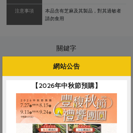
注意事項
本品含有芝麻及其製品，對其過敏者
請勿食用
關鍵字
# 鴨迷
# 火鍋湯底
# 鴨
# 火鍋
網站公告
【2026年中秋節預購】
你可能有興趣的產品