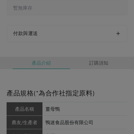
媒體報導
最新產品
節慶大餐
暫無庫存
下載專區
優惠專區
高麗菜海鮮煎餅
地區活動
付款與運送
素食專區
社務會議
地區活動
樂齡友善
活動報下載
產品介紹
訂購須知
產品規格(*為合作社指定原料)
產品名稱
薑母鴨
農友/生產者
鴨迷食品股份有限公司