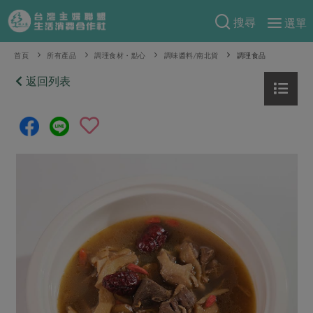
搜尋
選單
產品分類
首頁
所有產品
調理食材・點心
調味醬料/南北貨
調理食品
當季蔬果
返回列表
食譜料理
一籃菜
當令水果
食材
特別企畫
芽苗類
蕈菇類
米食
預購活動
綠主張
辛香料類
麵食
把最好的台灣味帶回家！
觀點文章
關於合作社
肉食
奶蛋豆・五穀
防災用品預購圓滿結束
主婦食堂
一籃菜真心話
海鮮
蛋
乳製品
認識合作社
重要公告
2026年端午節預購圓滿結束
社內大小事
合作聯合國
常備菜
豆製品
米麵雜糧
關於我們
更多預購活動
產品故事
生活提案
蔬食
合作社組織
肉品・水產
樂齡生活
親子食育
蛋料理
當季產品
員工與求才