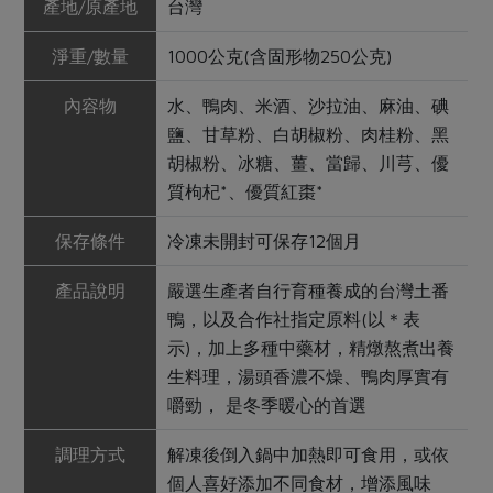
產地/原產地
台灣
淨重/數量
1000公克(含固形物250公克)
內容物
水、鴨肉、米酒、沙拉油、麻油、碘
鹽、甘草粉、白胡椒粉、肉桂粉、黑
胡椒粉、冰糖、薑、當歸、川芎、優
質枸杞*、優質紅棗*
保存條件
冷凍未開封可保存12個月
產品說明
嚴選生產者自行育種養成的台灣土番
鴨，以及合作社指定原料(以＊表
示)，加上多種中藥材，精燉熬煮出養
生料理，湯頭香濃不燥、鴨肉厚實有
嚼勁， 是冬季暖心的首選
調理方式
解凍後倒入鍋中加熱即可食用，或依
個人喜好添加不同食材，增添風味