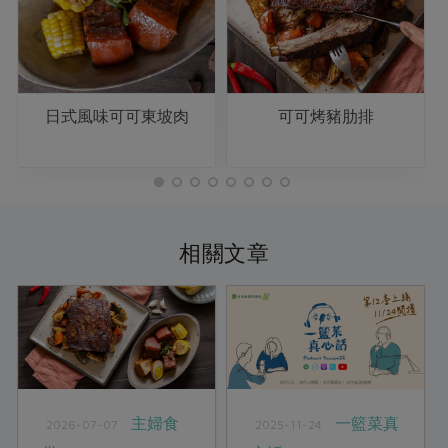
日式風味可可東坡肉
可可烤豬肋排
相關文章
主婦食
一籃菜真
2026-07-07
2025-11-24