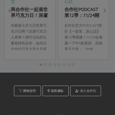
堂
心話
與合作社一起過世
合作社PODCAST
界巧克力日！深邃
第12季：11/24開
醇厚的巧克力鹹食
播！
你聽過七月七日世界巧
合作社官方PODCAST節
饗宴
克力日嗎？試過巧克力
目【一籃菜．真心話】
入菜嗎？讓竹北站的弘
第12季開播！11/24起每
雁老師告訴你，如何以
週一下午5點更新，四個
合作社巧克力及七月當
單元主題：「合作
令食材，來設計獨特風
ESG」、「合作人開
味的巧克力料理！
講」、「合作瞭望
台」、「合作真食
物」，精彩合作故事，
邀你一起收聽。
購物說明
服務據點
加入合作社