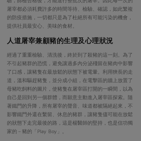
驗，篩檢合格後，才能進行整批次的屠宰。因此每一次的
屠宰都必須耗費許多的時間等待、檢驗、確認，如此繁複
的防疫措施，一切都只是為了杜絕所有可能污染的機會，
提供社員最安心、美味的食材。
人道屠宰兼顧豬的生理及心理狀況
經過了重重檢驗、清洗後，終於到了殺豬的這一刻。為了
不引起豬群的恐慌，避免讓過多內分泌殘留在豬肉中影響
了口感，讓豬隻在最放鬆的狀態下被電暈。利用狹長的走
道，溫和驅趕豬隻，並分成小組，在電擊區的牆上放置了
母豬吃飼料的圖片，使豬隻在屠宰區打開的一瞬間，以為
自己是回到另一個群體，而願意主動進入屠宰區探索。隨
著鐵門的升降，所有屠宰的聲音、味道都被隔絕起來，不
影響鐵門外還在繫留、休息的豬群，讓豬隻儘可能在放鬆
的狀態下走完最後的路，這是楊醫師的堅持，也是信功獨
家的－豬的「Play Boy」。