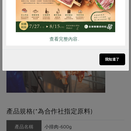
雞蛋
食安
共同購買
查看完整內容..
我知道了
產品規格(*為合作社指定原料)
產品名稱
小排肉-600g