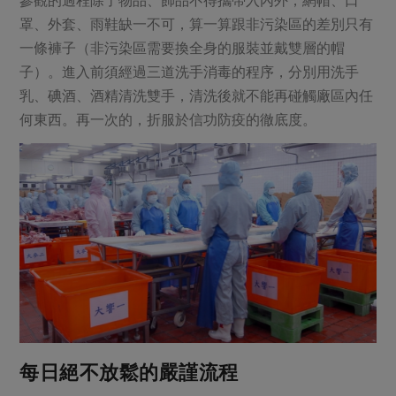
罩、外套、雨鞋缺一不可，算一算跟非污染區的差別只有
一條褲子（非污染區需要換全身的服裝並戴雙層的帽
子）。進入前須經過三道洗手消毒的程序，分別用洗手
乳、碘酒、酒精清洗雙手，清洗後就不能再碰觸廠區內任
何東西。再一次的，折服於信功防疫的徹底度。
每日絕不放鬆的嚴謹流程