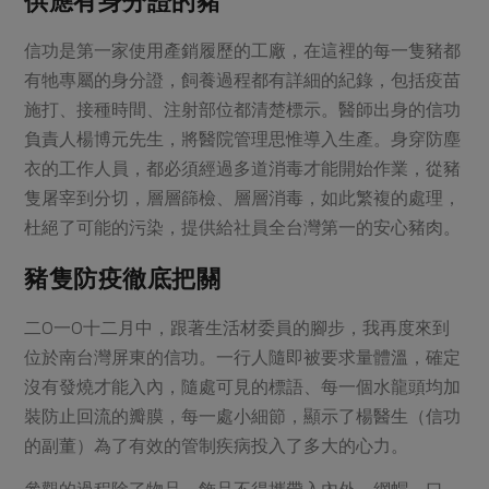
供應有身分證的豬
信功是第一家使用產銷履歷的工廠，在這裡的每一隻豬都
有牠專屬的身分證，飼養過程都有詳細的紀錄，包括疫苗
施打、接種時間、注射部位都清楚標示。醫師出身的信功
負責人楊博元先生，將醫院管理思惟導入生產。身穿防塵
衣的工作人員，都必須經過多道消毒才能開始作業，從豬
隻屠宰到分切，層層篩檢、層層消毒，如此繁複的處理，
杜絕了可能的污染，提供給社員全台灣第一的安心豬肉。
豬隻防疫徹底把關
二O一O十二月中，跟著生活材委員的腳步，我再度來到
位於南台灣屏東的信功。一行人隨即被要求量體溫，確定
沒有發燒才能入內，隨處可見的標語、每一個水龍頭均加
裝防止回流的瓣膜，每一處小細節，顯示了楊醫生（信功
的副董）為了有效的管制疾病投入了多大的心力。
參觀的過程除了物品、飾品不得攜帶入內外，網帽、口