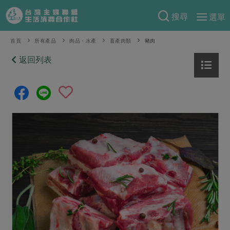
搜尋
選單
產品分類
首頁
所有產品
肉品・水產
畜產肉類
豬肉
當季蔬果
返回列表
食譜料理
一籃菜
當令水果
食材
特別企畫
芽苗類
蕈菇類
米食
預購活動
綠主張
辛香料類
麵食
把最好的台灣味帶回家！
觀點文章
關於合作社
肉食
奶蛋豆・五穀
防災用品預購圓滿結束
主婦食堂
一籃菜真心話
海鮮
蛋
乳製品
認識合作社
重要公告
2026年端午節預購圓滿結束
社內大小事
合作聯合國
常備菜
豆製品
米麵雜糧
關於我們
更多預購活動
產品故事
生活提案
蔬食
合作社組織
肉品・水產
樂齡生活
親子食育
蛋料理
當季產品
員工與求才