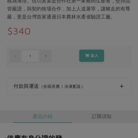
格為薄排。信功實業是合作社第一家豬肉生產者，堅持品
媒體報導
最新產品
節慶大餐
管嚴謹，與契約牧場合作，加上人道屠宰，讓豬走的有尊
下載專區
嚴，更是台灣首家通過日本農林水產省驗證工廠。
優惠專區
$340
高麗菜海鮮煎餅
地區活動
素食專區
社務會議
地區活動
樂齡友善
活動報下載
加入
付款與運送
（全區供應 | 冷凍配送）
產品介紹
訂購須知