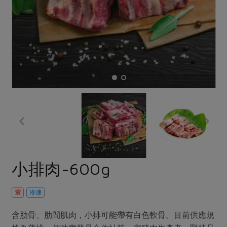
畜產肉類
水產
廚房瑜伽
合作25-經典快閃最後一週
水畜加工品
料理方式
產品檢驗
合作25-精選產品第四彈
關注議題
烘焙．點心
自主把關
合作25-精選產品第三彈
調理食材・點心
減硝酸鹽
惜食
醬料
檢驗報告
更多當季產品
調味醬料/南北貨
烘焙
非基改運動
支持本土農糧
湯品．鍋物
硝酸鹽檢驗
休閒零嘴
沖泡飲品
廢核運動
能源議題
漬物
議題活動
保健食品
減添加物
減塑減廢
涼拌沙拉
社員權益
主婦聯盟X樂齡網特約優惠案
公益金
食農教育
飲品
居家好物
合作社法規
30%rPET紅烏龍茶
更多議題
美妝保養
個人清潔
社務專區
2024農業發展計畫年度報告
小排肉-600g
主題食譜
生活者e週報
家庭清潔
織品
選舉專區
更多議題活動
異國料理
日用品
圖書禮品
葷
冷凍
綠主張月刊
年菜食譜
防災用品
最新消息
把最好的台灣味帶回家！
含肋骨、肋間肌肉，小排可能帶有白色軟骨。目前供應規
典藏閱覽室
養身食補