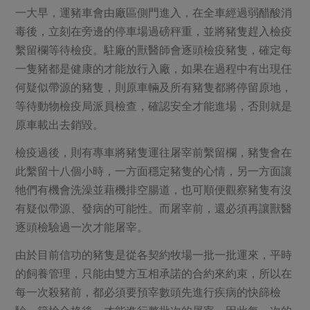
一大早，運豬車會由廠區側門進入，在全車經過弱醋酸消
毒後，立刻在旁邊的停車場過磅秤重，並將豬隻趕入檢疫
繫留欄等待檢疫。駐廠的獸醫師會逐頭檢疫豬隻，確定每
一隻豬都是健康的才能放行入廠，如果在過程中有出現任
何疑似帶源的豬隻，則原車輛及所有豬隻都將停留原地，
等待動物檢疫局派員檢查，確認安全才能進場，否則就是
原車載出去銷毀。
檢疫過後，則有專車將豬隻運往屠宰前繫留欄，豬隻會在
此繫留十八個小時，一方面穩定豬隻的心情，另一方面讓
牠們有機會洗澡並藉機排空腸道，也可順便觀察豬隻有沒
有疑似帶源、發病的可能性。而屠宰前，還必須再讓獸醫
逐頭檢驗過一次才能屠宰。
由於目前信功的豬隻是從各契約牧場一批一批運來，平時
的飼養管理，只能由雙方互相承諾的合約來約束，所以在
每一次殺豬前，都必須要預宰數頭先進行疾病的快篩檢