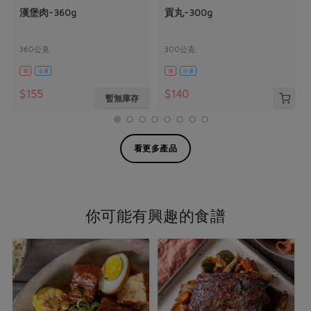
漢堡肉-360g
貢丸-300g
360公克
300公克
葷
冷凍
葷
冷凍
$155
$140
暫無庫存
看更多產品
你可能有興趣的食譜