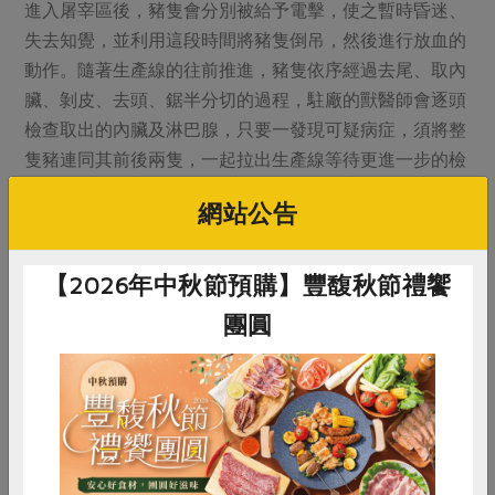
進入屠宰區後，豬隻會分別被給予電擊，使之暫時昏迷、
失去知覺，並利用這段時間將豬隻倒吊，然後進行放血的
動作。隨著生產線的往前推進，豬隻依序經過去尾、取內
臟、剝皮、去頭、鋸半分切的過程，駐廠的獸醫師會逐頭
檢查取出的內臟及淋巴腺，只要一發現可疑病症，須將整
隻豬連同其前後兩隻，一起拉出生產線等待更進一步的檢
驗。而最後分切好的屠體，要經過反覆，高達九次的沖
網站公告
洗，才能進入冷凍庫冰存等待隔天再接續做分切跟加工的
動作。
【2026年中秋節預購】豐馥秋節禮饗
這樣繁複的手續，不是特殊的規格待遇，而是信功每天重
團圓
複的工作流程。再一次的，我又想起了楊醫師的名言：
『九十九分，等於零分。』
惜食
RPET
食譜
減硝酸鹽