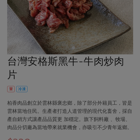
畜產肉類
水產
廚房瑜伽
合作25-經典快閃最後一週
水畜加工品
料理方式
產品檢驗
合作25-精選產品第四彈
關注議題
烘焙．點心
自主把關
合作25-精選產品第三彈
調理食材・點心
減硝酸鹽
惜食
醬料
檢驗報告
更多當季產品
調味醬料/南北貨
烘焙
非基改運動
支持本土農糧
湯品．鍋物
硝酸鹽檢驗
休閒零嘴
沖泡飲品
廢核運動
能源議題
台灣安格斯黑牛-牛肉炒肉
漬物
議題活動
保健食品
減添加物
減塑減廢
涼拌沙拉
片
社員權益
主婦聯盟X樂齡網特約優惠案
公益金
食農教育
飲品
居家好物
合作社法規
30%rPET紅烏龍茶
更多議題
葷
冷凍
美妝保養
個人清潔
社務專區
2024農業發展計畫年度報告
主題食譜
柏香肉品創立於雲林縣褒忠鄉，除了部分外籍員工，皆是
生活者e週報
家庭清潔
織品
選舉專區
更多議題活動
雲林當地住民。生產者打造人道管理的現代化畜舍，採自
異國料理
日用品
圖書禮品
產自銷方式讓產品品質更 加穩定。旗下飼料廠 、牧場、
綠主張月刊
年菜食譜
肉品分切廠為當地帶來就業機會，亦吸引不少青年返鄉。
防災用品
最新消息
把最好的台灣味帶回家！
典藏閱覽室
養身食補