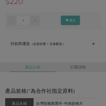
$220
媒體報導
最新產品
節慶大餐
下載專區
優惠專區
加入
高麗菜海鮮煎餅
地區活動
素食專區
社務會議
地區活動
樂齡友善
活動報下載
付款與運送
（全區供應 | 冷凍配送）
產品介紹
訂購須知
產品規格(*為合作社指定原料)
產品名稱
台灣安格斯黑牛-牛肉炒肉片