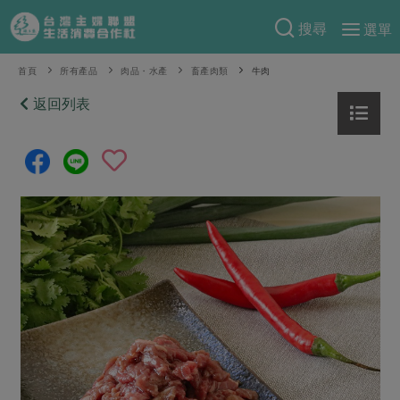
搜尋
選單
產品分類
首頁
所有產品
肉品・水產
畜產肉類
牛肉
當季蔬果
返回列表
食譜料理
一籃菜
當令水果
食材
特別企畫
芽苗類
蕈菇類
米食
預購活動
綠主張
辛香料類
麵食
把最好的台灣味帶回家！
觀點文章
關於合作社
肉食
奶蛋豆・五穀
防災用品預購圓滿結束
主婦食堂
一籃菜真心話
海鮮
蛋
乳製品
認識合作社
重要公告
2026年端午節預購圓滿結束
社內大小事
合作聯合國
常備菜
豆製品
米麵雜糧
關於我們
更多預購活動
產品故事
生活提案
蔬食
合作社組織
肉品・水產
樂齡生活
親子食育
蛋料理
當季產品
員工與求才