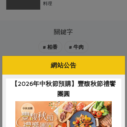
料理
關鍵字
# 柏香
# 牛肉
網站公告
你可能有興趣的產品
【2026年中秋節預購】豐馥秋節禮饗
團圓