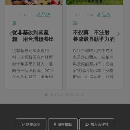
產品故
產品故
2025-12-15
2023-11-14
事
事
從非基改到國產
不投藥 不注射
糧 用台灣糧養出
養成最具競爭力的
台灣善糧黃金土雞
安格斯牛
從非基改到國產糧飼
以往台灣吃到的牛肉大
料，主婦聯盟合作社歷
多是進口而來，在柏吟
經十年多來的努力，邁
與父親的努力下，從自
向另一個里程碑。2014
家牧場培育出本土安格
年合作社展開「家禽飼
斯牛。社員在家，就可
料配方使用國產品計
以吃到高級牛肉！
畫」，當時飼料中連使
用10%國產硬質玉米的
目標都困難重重。如今
我們終於迎來第一支
95%以上使用國產飼料
配方的台灣善糧黃金土
購物說明
服務據點
加入合作社