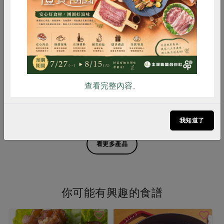
惜食
RPET
食譜
減硝酸鹽
雞蛋
食安
共同購買
柏香肉品有限公司
柏香肉品有限公司
迷迭香黃金土雞去骨翅小腿(生
台灣善糧黃金土雞翅小腿(柏
醃)(柏香)-150g
香)-300g
150g± 4.5%
300公克(6入)
查看完整內容..
葷
冷凍
預購
葷
冷凍
$110
$99
預購達上限
暫無庫存
我知道了
看更多產品
你可能有興趣的食譜