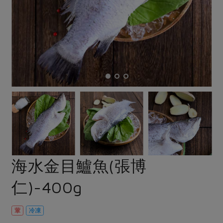
畜產肉類
水產
廚房瑜伽
合作25-經典快閃最後一週
水畜加工品
料理方式
產品檢驗
合作25-精選產品第四彈
關注議題
烘焙．點心
自主把關
合作25-精選產品第三彈
調理食材・點心
減硝酸鹽
惜食
醬料
檢驗報告
更多當季產品
調味醬料/南北貨
烘焙
非基改運動
支持本土農糧
湯品．鍋物
硝酸鹽檢驗
休閒零嘴
沖泡飲品
廢核運動
能源議題
漬物
議題活動
保健食品
減添加物
減塑減廢
涼拌沙拉
社員權益
主婦聯盟X樂齡網特約優惠案
公益金
食農教育
飲品
居家好物
合作社法規
30%rPET紅烏龍茶
更多議題
美妝保養
個人清潔
社務專區
2024農業發展計畫年度報告
海水金目鱸魚(張博
主題食譜
生活者e週報
家庭清潔
織品
選舉專區
更多議題活動
仁)-400g
異國料理
日用品
圖書禮品
綠主張月刊
年菜食譜
防災用品
最新消息
把最好的台灣味帶回家！
葷
冷凍
典藏閱覽室
養身食補