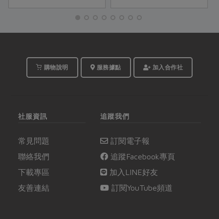
過︰「我願是那片海洋
盡一份力量。
的魚鱗」對海洋的深情
與敬畏不言而喻。萬物
平等，海洋資源也並非
不虞匱乏，永續環境才
有未來。
購物說明
服務據點
加入合作社
社服資訊
追蹤我們
常見問題
訂閱電子報
聯絡我們
追蹤Facebook專頁
下載專區
加入LINE好友
友善連結
訂閱YouTube頻道