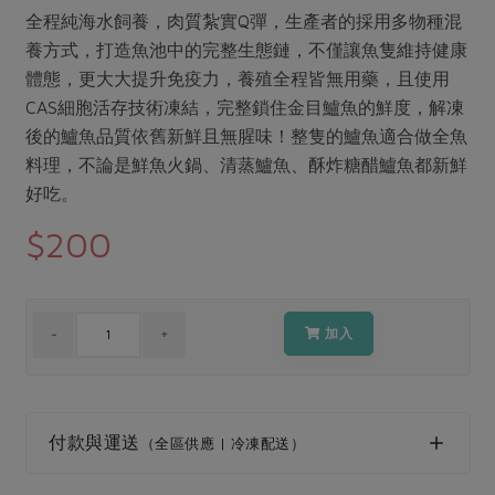
媒體報導
最新產品
全程純海水飼養，肉質紮實Q彈，生產者的採用多物種混
節慶大餐
下載專區
養方式，打造魚池中的完整生態鏈，不僅讓魚隻維持健康
優惠專區
體態，更大大提升免疫力，養殖全程皆無用藥，且使用
高麗菜海鮮煎餅
CAS細胞活存技術凍結，完整鎖住金目鱸魚的鮮度，解凍
地區活動
素食專區
後的鱸魚品質依舊新鮮且無腥味！整隻的鱸魚適合做全魚
社務會議
地區活動
料理，不論是鮮魚火鍋、清蒸鱸魚、酥炸糖醋鱸魚都新鮮
樂齡友善
好吃。
活動報下載
$200
加入
付款與運送
（全區供應 | 冷凍配送）