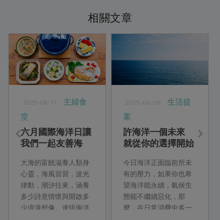
相關文章
主婦食
生活提
2025-06-17
2025-06-06
堂
案
六月國際海洋日讓
許海洋一個未來
我們一起友善海
就從你的選擇開始
洋、永續上桌
大海的富饒滋養人類身
今日海洋正面臨前所未
心靈，海風習習，波光
有的壓力，如果你也希
律動，潮汐往來，涵養
望海洋能永續，氣候生
多少詩意情懷與開啟多
態能不繼續惡化，那
少浪漫想像。達悟海洋
麼，在日常消費中多一
作家夏曼‧ 藍波安就曾說
份留心，你就能為海洋