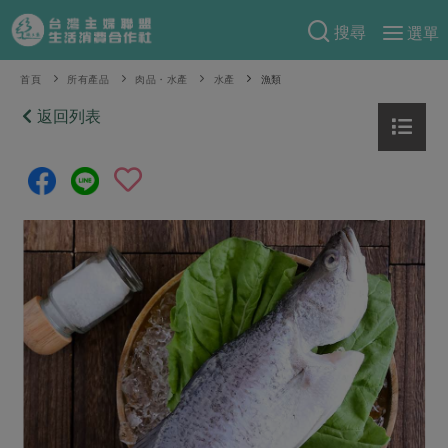
搜尋
選單
產品分類
首頁
所有產品
肉品・水產
水產
漁類
當季蔬果
返回列表
食譜料理
一籃菜
當令水果
食材
特別企畫
芽苗類
蕈菇類
米食
預購活動
綠主張
辛香料類
麵食
把最好的台灣味帶回家！
觀點文章
關於合作社
肉食
奶蛋豆・五穀
防災用品預購圓滿結束
主婦食堂
一籃菜真心話
海鮮
蛋
乳製品
認識合作社
重要公告
2026年端午節預購圓滿結束
社內大小事
合作聯合國
常備菜
豆製品
米麵雜糧
關於我們
更多預購活動
產品故事
生活提案
蔬食
合作社組織
肉品・水產
樂齡生活
親子食育
蛋料理
當季產品
員工與求才