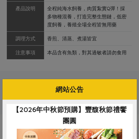
產品說明
全程純海水飼養，肉質紮實Q彈！採
多物種混養，打造完整生態鏈，低密
度飼養，養殖全場全程皆無用藥
調理方式
香煎、清蒸、煮湯皆宜
注意事項
本品含有魚類，對其過敏者請勿食用
關鍵字
網站公告
# 張博仁
# 水產海鮮
# 魚
# 鱸魚
【2026年中秋節預購】豐馥秋節禮饗
團圓
你可能有興趣的產品