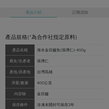
產品介紹
訂購須知
產品規格(*為合作社指定原料)
產品名稱
海水金目鱸魚(張博仁)-400g
農友/生產者
張博仁
產地/原產地
台灣高雄
淨重/數量
400公克
內容物
金目鱸
保存條件
冷凍未開封可保存2年