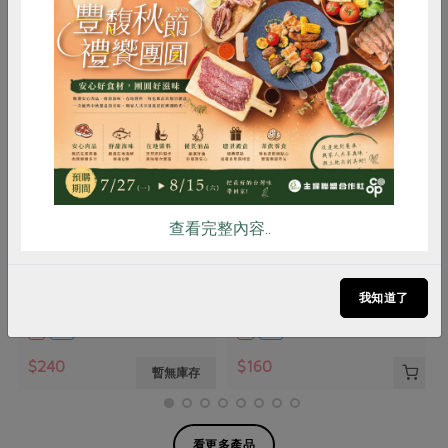
惜食
RPET
食譜
減硝酸鹽
雞蛋
食安
共同購買
張博仁
張博仁
查看完整內容..
海水金目鱸魚(張博仁)-500g
海水金目鱸魚(張博仁)-300g
我知道了
克
500公克
300公克
葷
冷凍
葷
冷凍
$240
$160
暫無庫存
看更多產品