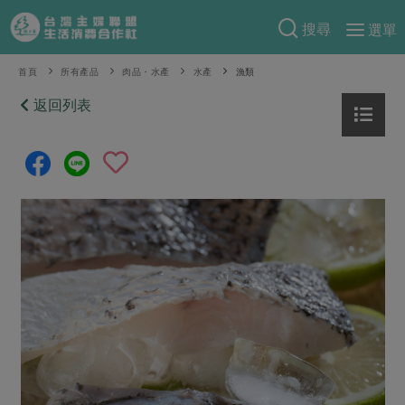
搜尋
選單
產品分類
首頁
所有產品
肉品・水產
水產
漁類
當季蔬果
返回列表
食譜料理
一籃菜
當令水果
食材
特別企畫
芽苗類
蕈菇類
米食
預購活動
綠主張
辛香料類
麵食
把最好的台灣味帶回家！
觀點文章
關於合作社
肉食
奶蛋豆・五穀
防災用品預購圓滿結束
主婦食堂
一籃菜真心話
海鮮
蛋
乳製品
認識合作社
重要公告
2026年端午節預購圓滿結束
社內大小事
合作聯合國
常備菜
豆製品
米麵雜糧
關於我們
更多預購活動
產品故事
生活提案
蔬食
合作社組織
肉品・水產
樂齡生活
親子食育
蛋料理
當季產品
員工與求才