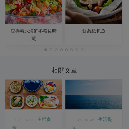
涼拌泰式海鮮冬粉佐時
鮮蔬紙包魚
蔬
相關文章
主婦食
生活提
2025-06-17
2025-06-06
堂
案