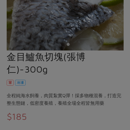
畜產肉類
水產
廚房瑜伽
合作25-經典快閃最後一週
水畜加工品
料理方式
產品檢驗
合作25-精選產品第四彈
關注議題
烘焙．點心
自主把關
合作25-精選產品第三彈
調理食材・點心
減硝酸鹽
惜食
醬料
檢驗報告
更多當季產品
調味醬料/南北貨
烘焙
非基改運動
支持本土農糧
湯品．鍋物
硝酸鹽檢驗
休閒零嘴
沖泡飲品
廢核運動
能源議題
金目鱸魚切塊(張博
漬物
議題活動
保健食品
減添加物
減塑減廢
涼拌沙拉
仁)-300g
社員權益
主婦聯盟X樂齡網特約優惠案
公益金
食農教育
飲品
居家好物
合作社法規
30%rPET紅烏龍茶
更多議題
葷
冷凍
美妝保養
個人清潔
社務專區
2024農業發展計畫年度報告
主題食譜
全程純海水飼養，肉質紮實Q彈！採多物種混養，打造完
生活者e週報
家庭清潔
織品
選舉專區
更多議題活動
整生態鏈，低密度養殖，養殖全場全程皆無用藥
異國料理
日用品
圖書禮品
綠主張月刊
$185
年菜食譜
防災用品
最新消息
把最好的台灣味帶回家！
典藏閱覽室
養身食補