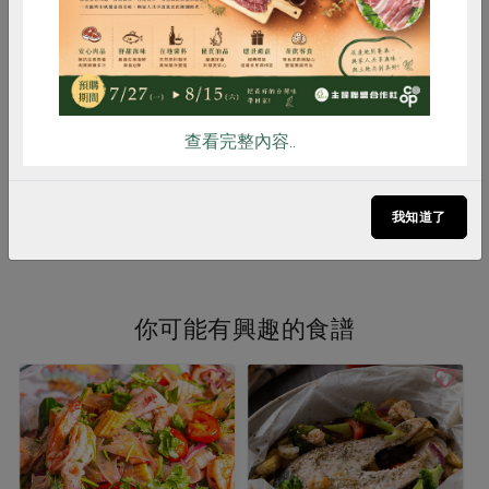
海水金目鱸魚(張博仁)-500g
海水金目鱸魚(張博仁)-300g
克
500公克
300公克
葷
冷凍
葷
冷凍
$240
$160
查看完整內容..
暫無庫存
我知道了
看更多產品
你可能有興趣的食譜