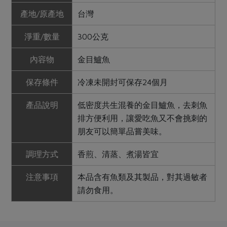
產地/原產地
台灣
淨重/數量
300公克
內容物
金目鱸魚
保存條件
冷凍未開封可保存24個月
產品說明
低密度共生混養的金目鱸魚，去刺魚
排方便利用，讓愛吃魚又不會挑刺的
朋友可以簡單品嘗美味。
調理方式
香煎、清蒸、煮湯皆宜
注意事項
本品含有魚類及其製品，對其過敏者
請勿食用。