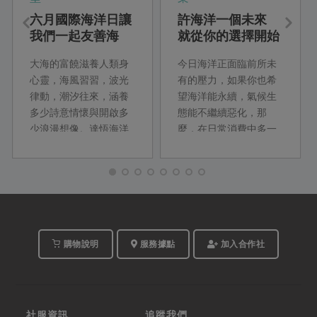
六月國際海洋日讓
許海洋一個未來
我們一起友善海
就從你的選擇開始
洋、永續上桌
大海的富饒滋養人類身
今日海洋正面臨前所未
心靈，海風習習，波光
有的壓力，如果你也希
律動，潮汐往來，涵養
望海洋能永續，氣候生
多少詩意情懷與開啟多
態能不繼續惡化，那
少浪漫想像。達悟海洋
麼，在日常消費中多一
作家夏曼‧ 藍波安就曾說
份留心，你就能為海洋
過︰「我願是那片海洋
盡一份力量。
的魚鱗」對海洋的深情
與敬畏不言而喻。萬物
平等，海洋資源也並非
不虞匱乏，永續環境才
有未來。
購物說明
服務據點
加入合作社
社服資訊
追蹤我們