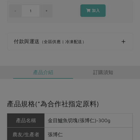
媒體報導
最新產品
節慶大餐
加入
下載專區
優惠專區
高麗菜海鮮煎餅
地區活動
素食專區
付款與運送
（全區供應 | 冷凍配送）
社務會議
地區活動
樂齡友善
活動報下載
產品介紹
訂購須知
產品規格(*為合作社指定原料)
產品名稱
金目鱸魚切塊(張博仁)-300g
農友/生產者
張博仁