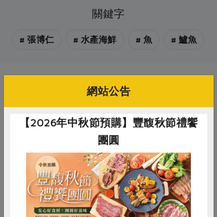
關鍵字
# 張博仁
# 水產海鮮
# 魚
# 鱸魚
你可能有興趣的產品
網站公告
【2026年中秋節預購】豐馥秋節禮饗
團圓
惜食
RPET
食譜
減硝酸鹽
張博仁
張博仁
雞蛋
食安
共同購買