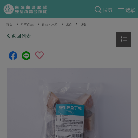
搜尋
選單
產品分類
首頁
所有產品
肉品・水產
水產
漁類
當季蔬果
返回列表
食譜料理
一籃菜
當令水果
食材
特別企畫
芽苗類
蕈菇類
米食
預購活動
綠主張
辛香料類
麵食
把最好的台灣味帶回家！
觀點文章
關於合作社
肉食
奶蛋豆・五穀
防災用品預購圓滿結束
主婦食堂
一籃菜真心話
海鮮
蛋
乳製品
認識合作社
重要公告
2026年端午節預購圓滿結束
社內大小事
合作聯合國
常備菜
豆製品
米麵雜糧
關於我們
更多預購活動
產品故事
生活提案
蔬食
合作社組織
肉品・水產
樂齡生活
親子食育
蛋料理
當季產品
員工與求才