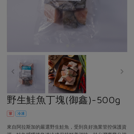
畜產肉類
水產
廚房瑜伽
合作25-經典快閃最後一週
水畜加工品
料理方式
產品檢驗
合作25-精選產品第四彈
關注議題
烘焙．點心
自主把關
合作25-精選產品第三彈
調理食材・點心
減硝酸鹽
惜食
醬料
檢驗報告
更多當季產品
調味醬料/南北貨
烘焙
非基改運動
支持本土農糧
湯品．鍋物
硝酸鹽檢驗
休閒零嘴
沖泡飲品
廢核運動
能源議題
漬物
議題活動
保健食品
減添加物
減塑減廢
涼拌沙拉
社員權益
主婦聯盟X樂齡網特約優惠案
公益金
食農教育
飲品
居家好物
合作社法規
30%rPET紅烏龍茶
更多議題
美妝保養
個人清潔
社務專區
2024農業發展計畫年度報告
野生鮭魚丁塊(御鑫)-500g
主題食譜
生活者e週報
家庭清潔
織品
選舉專區
更多議題活動
異國料理
日用品
圖書禮品
葷
冷凍
綠主張月刊
年菜食譜
防災用品
最新消息
把最好的台灣味帶回家！
來自阿拉斯加的嚴選野生鮭魚，受到良好漁業管控保護資
典藏閱覽室
養身食補