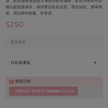
源。鮭魚捕獲後急速冷凍保持鮮美滋味，於台灣專業分切
媒體報導
最新產品
節慶大餐
後以超低溫保存，維持產品良好品質。適合油煎、煮味噌
下載專區
湯、或以碎肉炒飯、炒青菜。
優惠專區
$250
高麗菜海鮮煎餅
地區活動
素食專區
社務會議
地區活動
樂齡友善
暫無庫存
活動報下載
付款與運送
優惠活動
【即期出清】野生鮭魚丁塊優惠價250元/2包