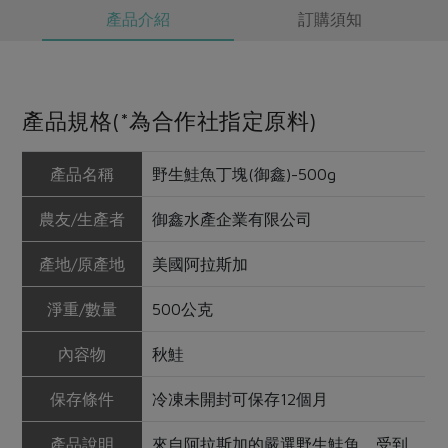
產品介紹
訂購須知
產品規格(*為合作社指定原料)
產品名稱
野生鮭魚丁塊(御鑫)-500g
農友/生產者
御鑫水產企業有限公司
產地/原產地
美國阿拉斯加
淨重/數量
500公克
內容物
秋鮭
保存條件
冷凍未開封可保存12個月
產品說明
來自阿拉斯加的嚴選野生鮭魚，受到