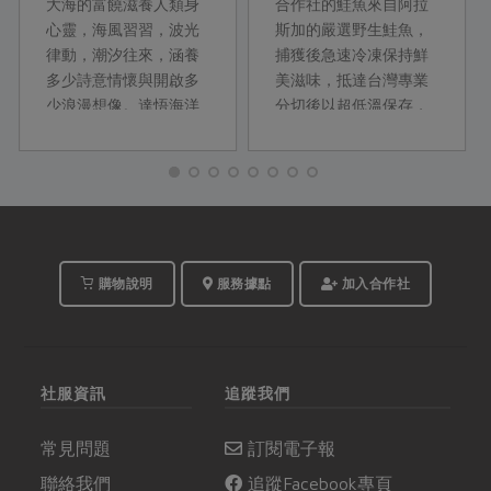
大海的富饒滋養人類身
合作社的鮭魚來自阿拉
心靈，海風習習，波光
斯加的嚴選野生鮭魚，
律動，潮汐往來，涵養
捕獲後急速冷凍保持鮮
多少詩意情懷與開啟多
美滋味，抵達台灣專業
少浪漫想像。達悟海洋
分切後以超低溫保存，
作家夏曼‧ 藍波安就曾說
維持產品良好品質。深
過︰「我願是那片海洋
海鮭魚omega-3不飽和
的魚鱗」對海洋的深情
脂肪酸的含量，比淡水
與敬畏不言而喻。萬物
魚更豐富，營養價值
平等，海洋資源也並非
高。正逢合作社最近上
不虞匱乏，永續環境才
架四款辛香料的新品，
有未來。
本次邀請合作社社員林
購物說明
服務據點
加入合作社
曼芬示範香料與鮭魚的
搭配，讓鮭魚呈現出不
同滋味的西式料理變
化。
社服資訊
追蹤我們
常見問題
訂閱電子報
聯絡我們
追蹤Facebook專頁