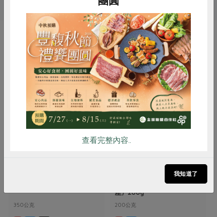
團圓
你可能有興趣的產品
惜食
RPET
食譜
減硝酸鹽
雞蛋
食安
共同購買
查看完整內容..
御鑫水產企業有限公司
御鑫水產企業有限公司
我知道了
魷魚片一夜干(御鑫)-350g
刻花魷魚切片(御鑫水
產)-200g
350公克
200公克