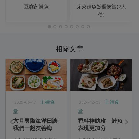
豆腐蒸鮭魚
芽菜鮭魚飯糰便當(2人
份)
相關文章
主婦食
主婦食
2025-06-17
2024-12-05
堂
堂
六月國際海洋日讓
香料神助攻 鮭魚
我們一起友善海
表現更加分
洋、永續上桌