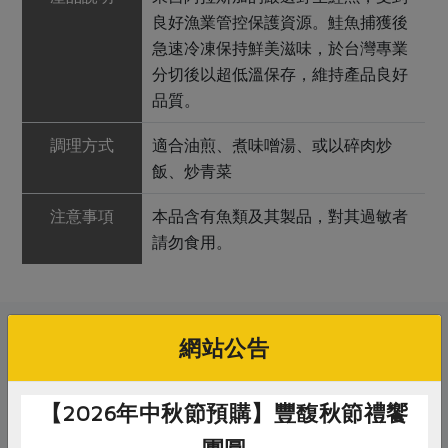
良好漁業管控保護資源。鮭魚捕獲後
急速冷凍保持鮮美滋味，於台灣專業
分切後以超低溫保存，維持產品良好
品質。
調理方式
適合油煎、煮味噌湯、或以碎肉炒
飯、炒青菜
注意事項
本品含有魚類及其製品，對其過敏者
請勿食用。
關鍵字
網站公告
# 御鑫水產
# 鮭魚丁塊
# 鮭魚
【2026年中秋節預購】豐馥秋節禮饗
# Omega-3