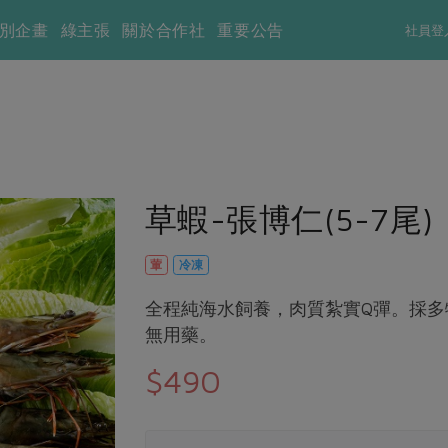
別企畫
綠主張
關於合作社
重要公告
社員登
草蝦-張博仁(5-7尾)
葷
冷凍
全程純海水飼養，肉質紮實Q彈。採多
無用藥。
$490