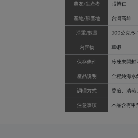
農友/生產者
張博仁
產地/原產地
台灣高雄
淨重/數量
300公克/5
內容物
草蝦
保存條件
冷凍未開封
產品說明
全程純海水
調理方式
香煎、清蒸
注意事項
本品含有甲