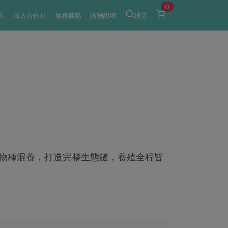
0
入
加入合作社
服務據點
購物說明
搜尋
物種混養，打造完整生態鏈，養殖全程皆