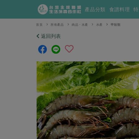
產品分類
食譜料理
特
首頁
所有產品
肉品・水產
水產
甲殼類
返回列表