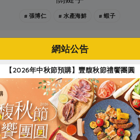
# 張博仁
# 水產海鮮
# 蝦子
你可能有興趣的產品
網站公告
【2026年中秋節預購】豐馥秋節禮饗團圓