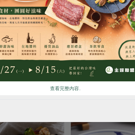
仁
張博仁
金目鱸魚(張博仁)-300g
海水金目鱸魚(張博仁)-40
食
RPET
食譜
減硝酸鹽
雞蛋
食安
共同
公克
400公克
冷凍
葷
冷凍
0
$200
看更多產品
查看完整內容..
你可能有興趣的食譜