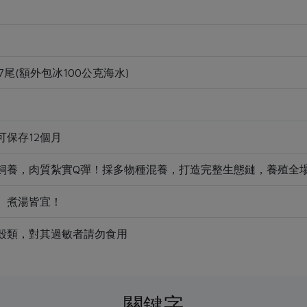
-7尾(額外包冰100公克海水)
可保存12個月
飼養，肉質紮實Q彈！採多物種混養，打造完整生態鏈，養殖全
、煮湯皆宜！
殼類，對其過敏者請勿食用
關鍵字