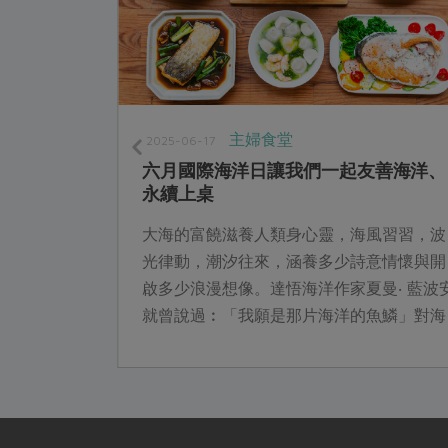
主婦食堂
2025-06-17
六月國際海洋日讓我們一起友善海洋、
永續上桌
受歡迎的魚
大海的富饒滋養人類身心靈，海風習習，波
堉透過本文
光律動，潮汐往來，涵養多少詩意情懷與開
用的漁具
啟多少浪漫想像。達悟海洋作家夏曼‧ 藍波
..
就曾說過︰「我願是那片海洋的魚鱗」對海
洋的深情與敬畏不言而喻。萬物平等，海洋
資源也並非不虞匱乏，永續環境才有未來。