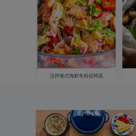
蜆
涼拌泰式海鮮冬粉佐時蔬