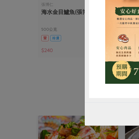
張博仁
張博
-20尾)
海水金目鱸魚(張博仁)-500g
海水
惜
包冰200公克海水)
500公克
300
葷
冷凍
葷
$240
$16
暫無庫存
暫無庫存