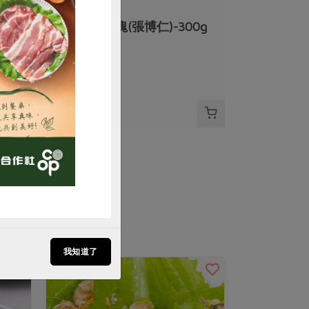
張博仁
0g
金目鱸魚切塊(張博仁)-300g
購買
300公克
葷
冷凍
$185
我知道了