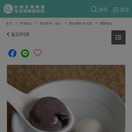
搜尋
選單
產品分類
首頁
所有產品
調理食材・點心
調味醬料/南北貨
調理食品
當季蔬果
返回列表
食譜料理
一籃菜
當令水果
食材
特別企畫
芽苗類
蕈菇類
米食
預購活動
綠主張
辛香料類
麵食
把最好的台灣味帶回家！
觀點文章
關於合作社
肉食
奶蛋豆・五穀
防災用品預購圓滿結束
主婦食堂
一籃菜真心話
海鮮
蛋
乳製品
認識合作社
重要公告
2026年端午節預購圓滿結束
社內大小事
合作聯合國
常備菜
豆製品
米麵雜糧
關於我們
更多預購活動
產品故事
生活提案
蔬食
合作社組織
肉品・水產
樂齡生活
親子食育
蛋料理
當季產品
員工與求才