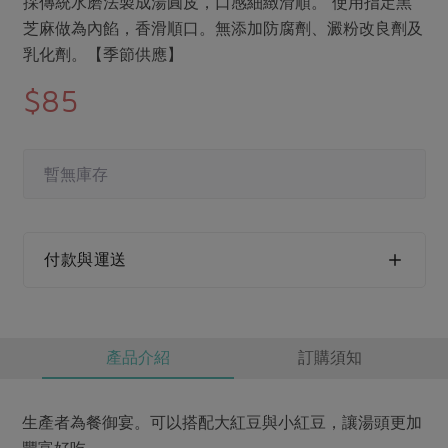
採傳統水磨法製成湯圓皮，口感細緻滑順。 使用指定黑
媒體報導
最新產品
節慶大餐
芝麻做為內餡，香滑順口。無添加防腐劑、澱粉改良劑及
下載專區
乳化劑。【季節供應】
優惠專區
$85
高麗菜海鮮煎餅
地區活動
素食專區
社務會議
地區活動
樂齡友善
暫無庫存
活動報下載
付款與運送
產品介紹
訂購須知
生產者為餐御宴。可以搭配大紅豆與小紅豆，讓湯頭更加
豐富好吃。