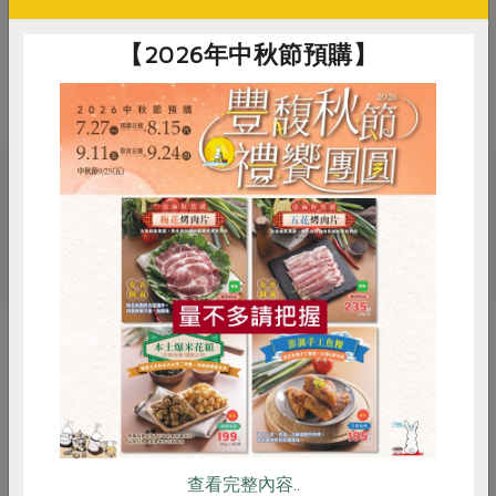
注意事項
1. 本品含有芝麻及其製品，對其過敏
【2026年中秋節預購】
者請勿食用 2. 請勿整粒吞食，並細嚼
慢嚥
關鍵字
# 冬至
# 湯圓
# 芝麻
惜食
RPET
食譜
減硝酸鹽
雞蛋
食安
共同購買
你可能有興趣的產品
查看完整內容..