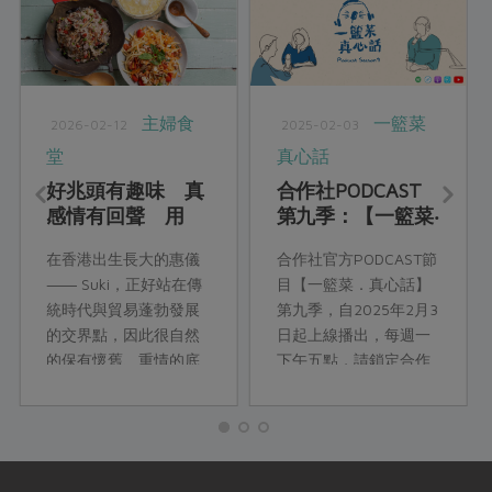
主婦食
一籃菜
2026-02-12
2025-02-03
堂
真心話
好兆頭有趣味 真
合作社PODCAST
感情有回聲 用
第九季：【一籃菜‧
「港味三福」談
真心話】開春上
在香港出生長大的惠儀
合作社官方PODCAST節
家、談節，也談一
線！陪你過年
―― Suki，正好站在傳
目【一籃菜．真心話】
桌人情的再相逢
統時代與貿易蓬勃發展
第九季，自2025年2月3
的交界點，因此很自然
日起上線播出，每週一
的保有懷舊、重情的底
下午五點，請鎖定合作
蘊，同時又具備時髦亮
社各大PODCAST頻道！
麗的氣質。這樣融合新
舊時代的特色，也反映
在Suki 本次為我們介紹
的年菜上。