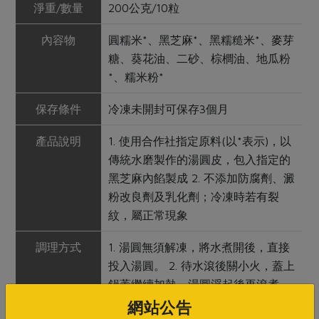
淨重/數量
200公克/10粒
內容物
圓糯米*、黑芝麻*、黑糯糙米*、麥芽
糖、葵花油、二砂、棕櫚油、地瓜粉
*、糯米粉*
保存條件
冷凍未開封可保存3個月
產品說明
1. 使用合作社指定原料(以*表示)，以
傳統水磨製作的湯圓皮，包入指定的
黑芝麻內餡製成 2. 不添加防腐劑、澱
粉改良劑及乳化劑；冷凍時若有裂
紋，屬正常現象
調理方式
1. 湯圓無須解凍，將水煮開後，直接
投入湯圓。 2. 待水滾後關小火，蓋上
鍋蓋繼續加熱，湯圓浮起後再滾煮
5~8分鐘即可食用
網站公告