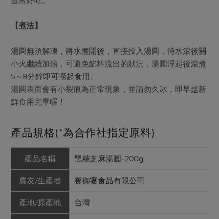
【煮法】
湯圓無須解凍，將水煮開後，直接投入湯圓，待水滾後關
小火繼續加熱，可避免餡料流出的狀況，湯圓浮起後滾煮
5～8分鐘即可撈起食用。
湯圓表面會有小裂痕為正常現象，並請勿久冰，即早趁新
鮮食用完畢喔！
產品規格(*為合作社指定原料)
產品名稱
黑糯芝麻湯圓-200g
農友/生產者
餐御宴食品有限公司
產地/原產地
台灣