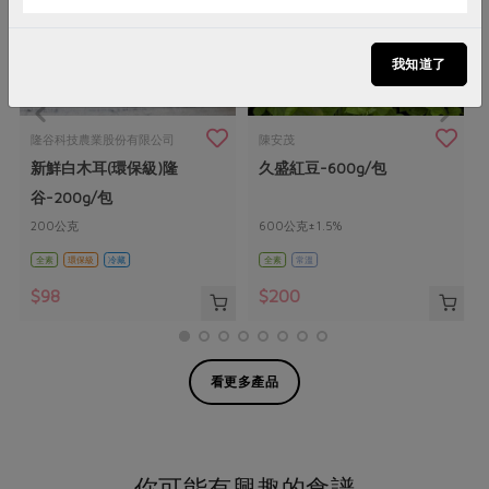
我知道了
隆谷科技農業股份有限公司
陳安茂
新鮮白木耳(環保級)隆
久盛紅豆-600g/包
谷-200g/包
200公克
600公克±1.5%
全素
環保級
冷藏
全素
常溫
$98
$200
看更多產品
你可能有興趣的食譜