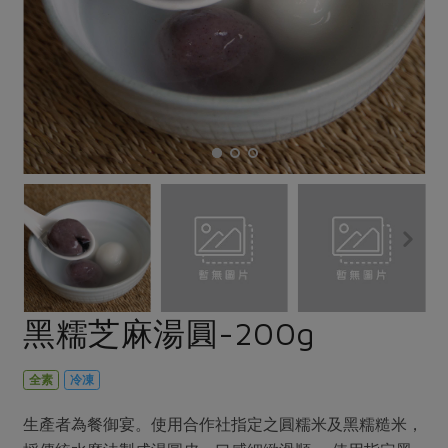
畜產肉類
水產
廚房瑜伽
傳到心坎裡，誠心又澎派
水畜加工品
料理方式
產品檢驗
合作25-經典快閃最後一週
關注議題
烘焙．點心
自主把關
合作25-精選產品第四彈
調理食材・點心
減硝酸鹽
惜食
醬料
檢驗報告
更多當季產品
調味醬料/南北貨
烘焙
非基改運動
支持本土農糧
湯品．鍋物
硝酸鹽檢驗
休閒零嘴
沖泡飲品
廢核運動
能源議題
漬物
議題活動
保健食品
減添加物
減塑減廢
涼拌沙拉
社員權益
主婦聯盟X樂齡網特約優惠案
公益金
食農教育
飲品
居家好物
合作社法規
30%rPET紅烏龍茶
更多議題
美妝保養
個人清潔
社務專區
2024農業發展計畫年度報告
黑糯芝麻湯圓-200g
主題食譜
生活者e週報
家庭清潔
織品
選舉專區
更多議題活動
異國料理
日用品
圖書禮品
全素
冷凍
綠主張月刊
年菜食譜
防災用品
最新消息
傳到心坎裡，誠心又澎派
生產者為餐御宴。使用合作社指定之圓糯米及黑糯糙米，
典藏閱覽室
養身食補