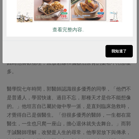
非典型醫師看見平凡與不
平凡
查看完整內容..
「我從學生時代，就知道自己不是天才型醫學院學生，背
誦各種藥名和器官病理學名對我來說很吃力。」謙稱自己
我知道了
不若同學優秀的大郭醫師說，會成為放射腫瘤科醫師，是
因為他喜歡物理，且放射線和儀器治療背的藥名不用那麼
多。
醫學院七年時間，郭醫師認識很多優秀的同學，「他們不
是普通人，學習快速、過目不忘，那種天才是你不能想像
的。」他坦言自己屬於做中學一派，是直到臨床急救時，
才覺得自己是個醫生。「但很多優秀的醫師，一生都在當
醫生，一生也只爬一座山，擔心退休就失去舞台。」而郭
于誠醫師理解，改變是人生的尋常，他學習放下與傳承，