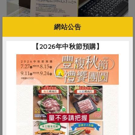
網站公告
醫生問診時，常以著作《對話─大郭醫師的癌症診間微光故
【2026年中秋節預購】
事》作為開場。
郭醫師表示從業多年，已認清疾病發生、癌細胞擴散、死
亡等都是正常的，甚至可以說是無法預期，而這就是生命
的尋常，當認知這點，就不會再感到害怕。「人生還有很
多事可以做，我會把專注力放在更需要投入的事情上。」
惜食
RPET
食譜
減硝酸鹽
像寫書就是其一，郭醫師藉由把診間故事寫出來，進而幫
雞蛋
食安
共同購買
助到其他人，並產生正向的蝴蝶效應，讓對社會有益的事
情繼續在非預期下發生。