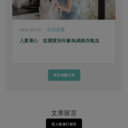
生活提案
2026-05-25
2
入夏養心 從體質到年齡為媽媽存氣血
更多相關文章
文章留言
登入後進行留言