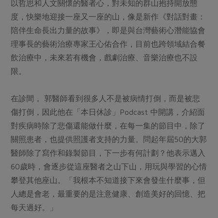
以哲思和人文關懷的醫者心，對未知的群山抱持開放態
度，快樂地迎接一座又一座的山，像是新作《對話對畫：
陪伴生命長出力量的故事》，即是與台灣藝術心潛能協會
理事長的藝術治療專家王心佑合作，目前也跨領域結合餐
飲治療中，未來若有機會，戲劇治療、音樂治療也不設
限。
在診間， 郭醫師看到很多人不是被病情打倒，而是被悲
傷打倒，因此他在「本日休診」Podcast 中開講，介紹面
對疾病時除了悲傷還能做什麼，在每一集的節目中，除了
關照患者，也提供照護者支持的力量。問起年屆50的大郭
醫師除了寫作和錄製節目，下一步有何計劃？他表示邁入
60歲時，會逐步從這座醫者之山下山，用玩與學習的心情
攀登其他座山。「我根本不知道接下來會發生什麼事，但
人總是會老，最重要的是注意健康、創造美好的回憶、把
每天過好。」