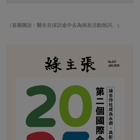
（首圖圖說：醫生在採訪途中去為病友活動致詞。）