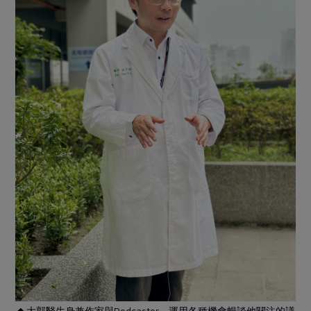
媒體報導
最新產品
節慶大餐
下載專區
優惠專區
高麗菜海鮮煎餅
地區活動
素食專區
社務會議
地區活動
樂齡友善
活動報下載
大郭醫生身兼作家與Podcaster，運用各種機會暢談他關注的議