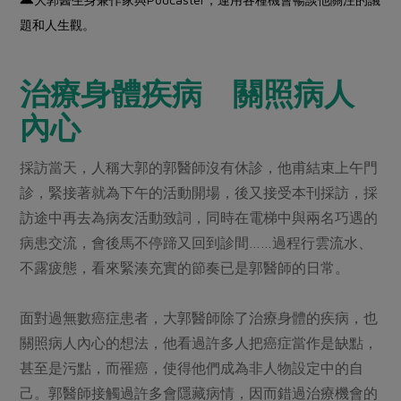
題和人生觀。
治療身體疾病 關照病人
內心
採訪當天，人稱大郭的郭醫師沒有休診，他甫結束上午門
診，緊接著就為下午的活動開場，後又接受本刊採訪，採
訪途中再去為病友活動致詞，同時在電梯中與兩名巧遇的
病患交流，會後馬不停蹄又回到診間……過程行雲流水、
不露疲態，看來緊湊充實的節奏已是郭醫師的日常。
面對過無數癌症患者，大郭醫師除了治療身體的疾病，也
關照病人內心的想法，他看過許多人把癌症當作是缺點，
甚至是污點，而罹癌，使得他們成為非人物設定中的自
己。郭醫師接觸過許多會隱藏病情，因而錯過治療機會的