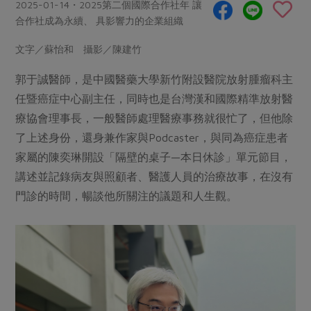
畜產肉類
水產
2025-01-14・2025第二個國際合作社年 讓
廚房瑜伽
合作25-經典快閃最後一週
合作社成為永續、 具影響力的企業組織
水畜加工品
料理方式
產品檢驗
合作25-精選產品第四彈
關注議題
文字／蘇怡和 攝影／陳建竹
烘焙．點心
自主把關
合作25-精選產品第三彈
調理食材・點心
減硝酸鹽
惜食
郭于誠醫師，是中國醫藥大學新竹附設醫院放射腫瘤科主
醬料
檢驗報告
更多當季產品
調味醬料/南北貨
烘焙
非基改運動
支持本土農糧
任暨癌症中心副主任，同時也是台灣漢和國際精準放射醫
湯品．鍋物
硝酸鹽檢驗
療協會理事長，一般醫師處理醫療事務就很忙了，但他除
休閒零嘴
沖泡飲品
廢核運動
能源議題
漬物
了上述身份，還身兼作家與Podcaster，與同為癌症患者
議題活動
保健食品
減添加物
減塑減廢
涼拌沙拉
家屬的陳奕琳開設「隔壁的桌子—本日休診」單元節目，
社員權益
主婦聯盟X樂齡網特約優惠案
公益金
食農教育
講述並記錄病友與照顧者、醫護人員的治療故事，在沒有
飲品
居家好物
合作社法規
30%rPET紅烏龍茶
門診的時間，暢談他所關注的議題和人生觀。
更多議題
美妝保養
個人清潔
社務專區
2024農業發展計畫年度報告
主題食譜
生活者e週報
家庭清潔
織品
選舉專區
更多議題活動
異國料理
日用品
圖書禮品
綠主張月刊
年菜食譜
防災用品
最新消息
把最好的台灣味帶回家！
典藏閱覽室
養身食補