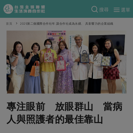
搜尋
選單
產品分類
首頁
2025第二個國際合作社年 讓合作社成為永續、 具影響力的企業組織
當季蔬果
食譜料理
一籃菜
當令水果
食材
特別企畫
芽苗類
蕈菇類
米食
預購活動
綠主張
辛香料類
麵食
把最好的台灣味帶回家！
觀點文章
關於合作社
肉食
奶蛋豆・五穀
防災用品預購圓滿結束
主婦食堂
一籃菜真心話
海鮮
蛋
乳製品
認識合作社
重要公告
2026年端午節預購圓滿結束
專注眼前 放眼群山 當病
社內大小事
合作聯合國
常備菜
豆製品
米麵雜糧
關於我們
更多預購活動
產品故事
生活提案
蔬食
人與照護者的最佳靠山
合作社組織
肉品・水產
樂齡生活
親子食育
蛋料理
當季產品
員工與求才