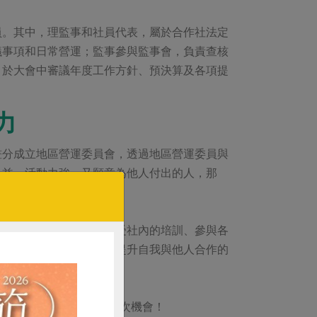
員。其中，理監事和社員代表，屬於合作社法定
議事項和日常營運；監事參與監事會，負責查核
，於大會中審議年度工作方針、預決算及各項提
力
畫分成立地區營運委員會，透過地區營運委員與
公益、活動力強，又願意為他人付出的人，那
長。選任幹部將有機會接受社內的培訓、參與各
內甚至國際組織間交流、提升自我與他人合作的
，不要錯過每三年才有的一次機會！