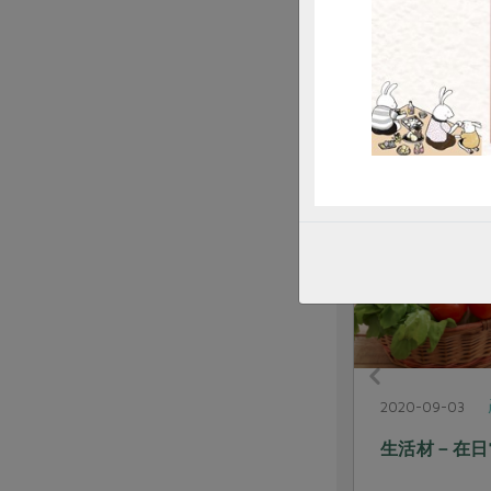
產品故事
2020-09-02
2020-09-02
上校紅棗有機農場 軍事化管理
茶月手作り
紅棗部隊
的堅持