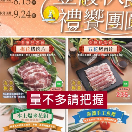
選人資格嗎？
點我前往了解
參與共同經營
脈動
食
RPET
食譜
減硝酸鹽
雞蛋
食安
共同
原文刊登於 2020年0
手工撈泡加燜煮 茶