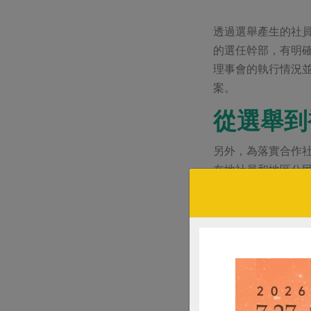
透過選舉產生的社
的選任幹部，有明
理事會的執行情況
案。
從選舉到
另外，為落實合作
在地社員和地區公
麼，地區營運委員
從選舉人成為被選
功能性委員會及各
能力等。簡而言之
第八屆社員代表和第