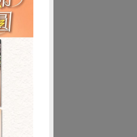
購買
9月199期
月只做好豆腐