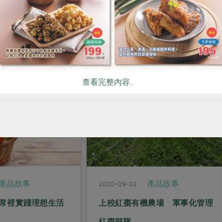
推薦閱讀
查看完整內容..
產品故事
產品故事
2020-09-01
豆腐屋 不用消泡劑
有機玫瑰花茶－不用藥、不施
肥，與自然共存