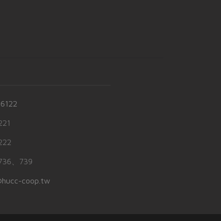
-6122
21
22
36、739
hucc-coop.tw