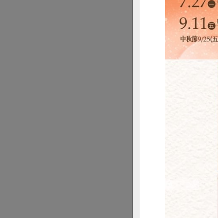
想知道選舉人與候
《延伸閱讀》
走進站所，有感
什麼是合作社？
原刊載單元：合作
惜