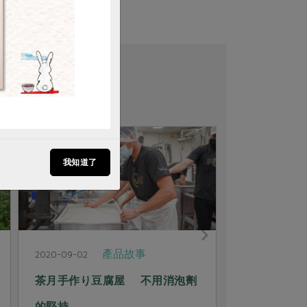
我知道了
產品故事
2020-09-01
2020-09-01
不簡單的簡單原味 無添加貢丸
揮灑季節色