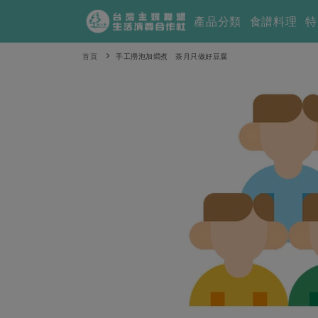
產品分類
食譜料理
特
首頁
手工撈泡加燜煮 茶月只做好豆腐