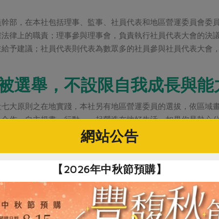
員幹部，在本社包括理事、監事、社員代表和地區營運委員會委
確法律上的職責；理事參與理事會，負責執行社員代表大會的決
並給予建議；社員代表則代表為數眾多的社員參與社員代表大會
被選舉，不設限自我成長與能
社七大原則之在地實踐，本社另有地區營運委員的選拔，依區域
民合作，自主規畫、行動，一起營造在地好生活。如果你是熱心
網站公告
就是你了！
舉人，意謂著願意承擔更多的責任，也會帶來更寛闊的視野和成
【2026年中秋節預購】
式各樣社內外活動的規畫和執行、與全台灣各地的社員幹部或國
，擔任選任幹部，將為你開啓一扇門，通往共創幸福的道路。
三屆區營運委員選舉，即將於2020年底舉行，身為社員的你