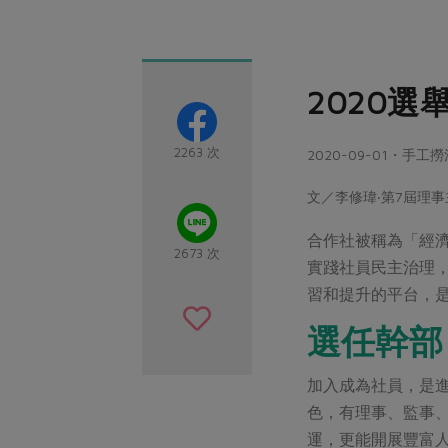
2020
2263 次
2020-09-01・手
文／李修瑋‧第7屆理
合作社被稱為「經
2673 次
實踐社員民主治理
習和提升的平台，
選任幹部
加入成為社員，是
色，有理事、監事、
運，更能開展豐富