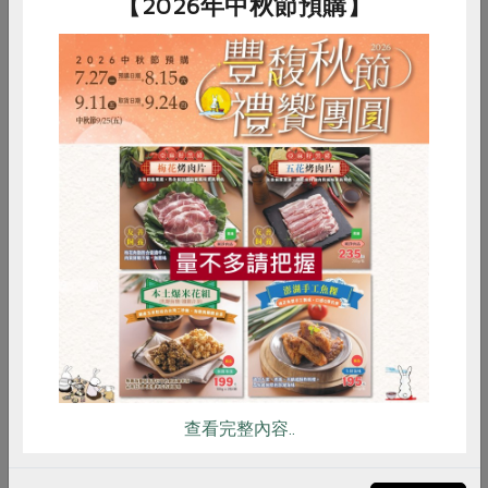
【2026年中秋節預購】
惜食
RPET
食譜
減硝酸鹽
雞蛋
食安
共同購買
純地瓜製成，口感像義式馬鈴薯麵疙瘩，有淡淡的地
瓜味。除了傳統甜品吃法，也極適用在西式料理，像
是白醬、茄醬燴地瓜米疙瘩，搭配蔬菜做湯品。也可
燴入燉菜，或是單獨搭配奶油、起司當作主食。
查看完整內容..
什穀飯，輕鬆多營養