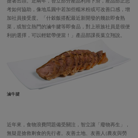
搶著出頭。近兩年，智立部分產品利用下滑，產品部正思
考如何協助，像地瓜圓中若加些糯米粉或可改善口感，增
加社員接受度。「什穀飯搭配最近新開發的幾款即食熟
菜，或智立熱門的滷牛腱等即食品，對上班族社員是很便
利的選擇，可以輕鬆帶便當！」產品部課長葉立翔說。
滷牛腱
近年來，食物浪費問題備受關注，智立讓「廢物再生」，
無疑是搶救剩食的先行者。友善土地、友善人(農友與勞