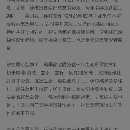
瓜、番茄、辣椒出自南部農友翁錦煌，每年翁錦煌會固定
詢問，「美川姐，你有需要(格外品地瓜)嗎？如果你不需
要我再來想辦法!」對翁美川來說，生產的意義在相互扶
持的共好；相對的，智立熱銷的辣椒醬原料，便要拜託翁
錦煌幫忙種植。朝天椒採收費工，也常受天候因素影響產
量。
智立屬小型加工，隨季節收購預估一年生產所需的材料，
初步處理(清洗、去蒂、去籽、殺青)後冷凍，接到合作社
訂貨才少量、批次生產，過程全靠手工。像柑橘果醬是椪
柑、茂谷及柳丁混搭，柳丁皮硬，要先切小塊再剝皮，還
要剔除籽及白囊，「每次剝到手都腫起來。」辣椒去蒂也
是，「回去兩三天手指還辣辣的！」社員黃素瑤道出前置
作業的不容易。
農產品產季不同，正好讓婦女們一年四季都有工作可忙。