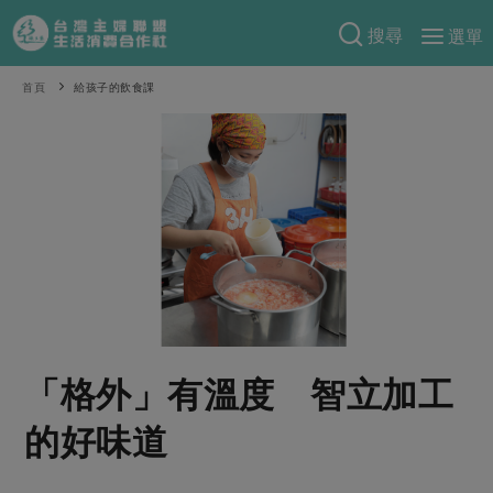
搜尋
選單
產品分類
首頁
給孩子的飲食課
當季蔬果
食譜料理
一籃菜
當令水果
食材
特別企畫
芽苗類
蕈菇類
米食
預購活動
綠主張
辛香料類
麵食
把最好的台灣味帶回家！
觀點文章
關於合作社
肉食
奶蛋豆・五穀
防災用品預購圓滿結束
主婦食堂
一籃菜真心話
海鮮
蛋
乳製品
認識合作社
重要公告
2026年端午節預購圓滿結束
「格外」有溫度 智立加工
社內大小事
合作聯合國
常備菜
豆製品
米麵雜糧
關於我們
更多預購活動
產品故事
生活提案
蔬食
的好味道
合作社組織
肉品・水產
樂齡生活
親子食育
蛋料理
當季產品
員工與求才