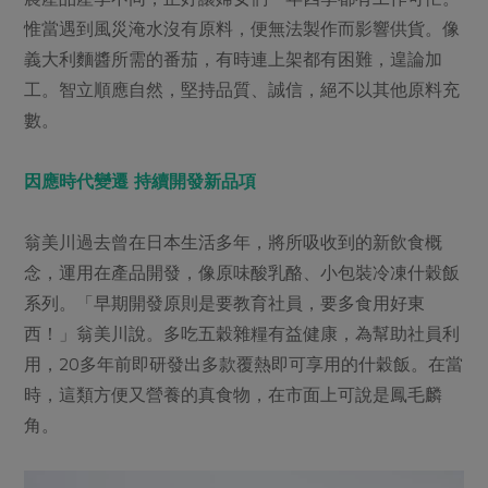
惟當遇到風災淹水沒有原料，便無法製作而影響供貨。像
義大利麵醬所需的番茄，有時連上架都有困難，遑論加
工。智立順應自然，堅持品質、誠信，絕不以其他原料充
數。
因應時代變遷 持續開發新品項
翁美川過去曾在日本生活多年，將所吸收到的新飲食概
念，運用在產品開發，像原味酸乳酪、小包裝冷凍什穀飯
系列。「早期開發原則是要教育社員，要多食用好東
西！」翁美川說。多吃五穀雜糧有益健康，為幫助社員利
用，20多年前即研發出多款覆熱即可享用的什穀飯。在當
時，這類方便又營養的真食物，在市面上可說是鳳毛麟
角。