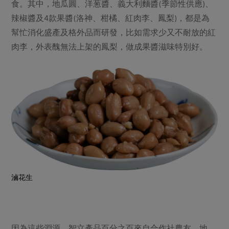
媒體報導
食。其中，地瓜圓、洋葱醬、義大利麵醬(季節性供應)、
最新產品
節慶大餐
辣椒醬及4款果醬(洛神、柑橘、紅肉李、鳳梨)，都是為
下載專區
幫忙消化盛產及格外品而研發，比如需求少又不耐放的紅
優惠專區
肉李，外表醜無法上架的鳳梨，做成果醬滋味特別好。
高麗菜海鮮煎餅
地區活動
素食專區
社務會議
地區活動
樂齡友善
活動報下載
滷花生
因為這些淵源，智立產品百分之百來自合作社農友，地