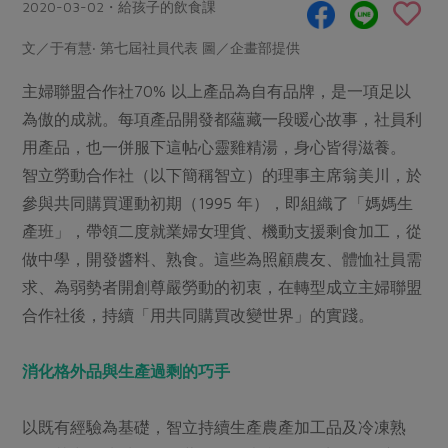
畜產肉類
水產
2020-03-02・給孩子的飲食課
廚房瑜伽
合作25-經典快閃最後一週
水畜加工品
料理方式
文／于有慧‧ 第七屆社員代表 圖／企畫部提供
產品檢驗
合作25-精選產品第四彈
關注議題
烘焙．點心
主婦聯盟合作社70% 以上產品為自有品牌，是一項足以
自主把關
合作25-精選產品第三彈
調理食材・點心
減硝酸鹽
惜食
醬料
為傲的成就。每項產品開發都蘊藏一段暖心故事，社員利
檢驗報告
更多當季產品
調味醬料/南北貨
烘焙
非基改運動
支持本土農糧
用產品，也一併服下這帖心靈雞精湯，身心皆得滋養。
湯品．鍋物
硝酸鹽檢驗
休閒零嘴
沖泡飲品
智立勞動合作社（以下簡稱智立）的理事主席翁美川，於
廢核運動
能源議題
漬物
議題活動
參與共同購買運動初期（1995 年），即組織了「媽媽生
保健食品
減添加物
減塑減廢
涼拌沙拉
產班」，帶領二度就業婦女理貨、機動支援剩食加工，從
社員權益
主婦聯盟X樂齡網特約優惠案
公益金
食農教育
做中學，開發醬料、熟食。這些為照顧農友、體恤社員需
飲品
居家好物
合作社法規
30%rPET紅烏龍茶
更多議題
求、為弱勢者開創尊嚴勞動的初衷，在轉型成立主婦聯盟
美妝保養
個人清潔
社務專區
2024農業發展計畫年度報告
合作社後，持續「用共同購買改變世界」的實踐。
主題食譜
生活者e週報
家庭清潔
織品
選舉專區
更多議題活動
異國料理
消化格外品與生產過剩的巧手
日用品
圖書禮品
綠主張月刊
年菜食譜
防災用品
最新消息
把最好的台灣味帶回家！
以既有經驗為基礎，智立持續生產農產加工品及冷凍熟
典藏閱覽室
養身食補