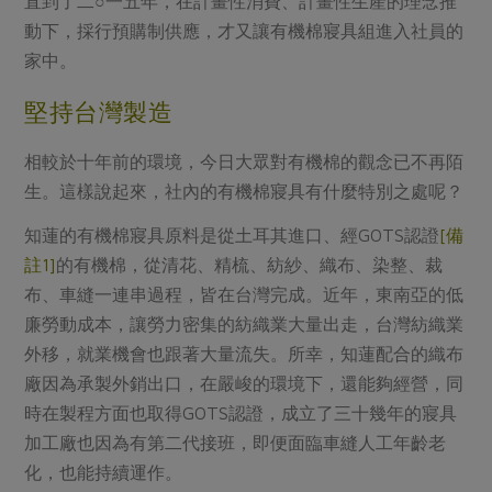
直到了二○一五年，在計畫性消費、計畫性生產的理念推
動下，採行預購制供應，才又讓有機棉寢具組進入社員的
家中。
堅持台灣製造
相較於十年前的環境，今日大眾對有機棉的觀念已不再陌
生。這樣說起來，社內的有機棉寢具有什麼特別之處呢？
知蓮的有機棉寢具原料是從土耳其進口、經GOTS認證
[備
註1]
的有機棉，從清花、精梳、紡紗、織布、染整、裁
布、車縫一連串過程，皆在台灣完成。近年，東南亞的低
廉勞動成本，讓勞力密集的紡織業大量出走，台灣紡織業
外移，就業機會也跟著大量流失。所幸，知蓮配合的織布
廠因為承製外銷出口，在嚴峻的環境下，還能夠經營，同
時在製程方面也取得GOTS認證，成立了三十幾年的寢具
加工廠也因為有第二代接班，即便面臨車縫人工年齡老
化，也能持續運作。