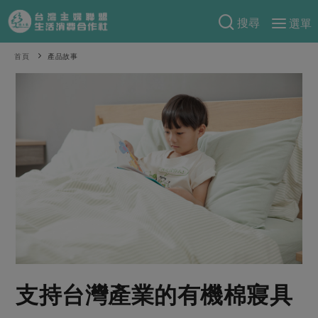
搜尋
選單
產品分類
首頁
產品故事
當季蔬果
食譜料理
一籃菜
當令水果
食材
特別企畫
芽苗類
蕈菇類
米食
預購活動
綠主張
辛香料類
麵食
把最好的台灣味帶回家！
觀點文章
關於合作社
肉食
奶蛋豆・五穀
防災用品預購圓滿結束
主婦食堂
一籃菜真心話
海鮮
蛋
乳製品
認識合作社
重要公告
2026年端午節預購圓滿結束
社內大小事
合作聯合國
常備菜
豆製品
米麵雜糧
關於我們
更多預購活動
產品故事
生活提案
蔬食
合作社組織
支持台灣產業的有機棉寢具
肉品・水產
樂齡生活
親子食育
蛋料理
當季產品
員工與求才