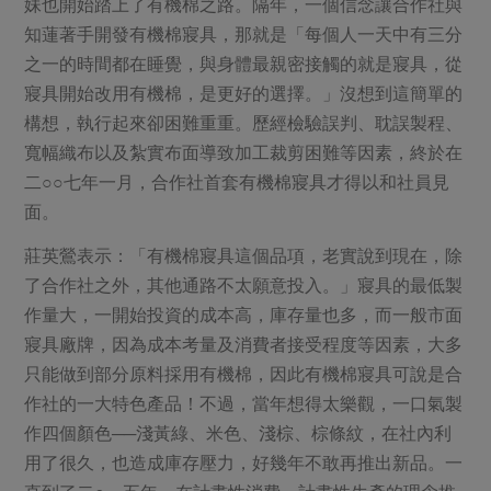
媒體報導
妹也開始踏上了有機棉之路。隔年，一個信念讓合作社與
最新產品
節慶大餐
知蓮著手開發有機棉寢具，那就是「每個人一天中有三分
下載專區
之一的時間都在睡覺，與身體最親密接觸的就是寢具，從
優惠專區
寢具開始改用有機棉，是更好的選擇。」沒想到這簡單的
高麗菜海鮮煎餅
地區活動
構想，執行起來卻困難重重。歷經檢驗誤判、耽誤製程、
素食專區
寬幅織布以及紮實布面導致加工裁剪困難等因素，終於在
社務會議
地區活動
二○○七年一月，合作社首套有機棉寢具才得以和社員見
樂齡友善
活動報下載
面。
莊英鶯表示：「有機棉寢具這個品項，老實說到現在，除
了合作社之外，其他通路不太願意投入。」寢具的最低製
作量大，一開始投資的成本高，庫存量也多，而一般市面
寢具廠牌，因為成本考量及消費者接受程度等因素，大多
只能做到部分原料採用有機棉，因此有機棉寢具可說是合
作社的一大特色產品！不過，當年想得太樂觀，一口氣製
作四個顏色──淺黃綠、米色、淺棕、棕條紋，在社內利
用了很久，也造成庫存壓力，好幾年不敢再推出新品。一