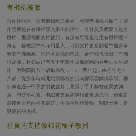
有機棉被胎
合作社的另一項有機棉經典產品，就屬有機棉被胎了！製
作契機是在有機棉寢具推出的隔年，有社員反應寢具是有
機棉，那麼裡面的棉被胎，有沒有可能也使用有機棉呢？
再者，棉被胎中棉花用量大，可以支持更多開發中國家辛
苦的有機棉農。抱持著這樣的想法，合作社也推出了有機
棉被胎，起初由已有五十年製作被胎經驗的林明仁先生製
作，做到高齡八十歲退休後，二○一四年起，由今年七十
八歲，從少年時就開始製棉被的台南郭瑞雲師傅承製。郭
師傅走過一甲子的製被歲月，見證了手工棉被產業的興
衰。即使羊毛被、羽絨被甚至防蟎棉被更迭流行，但還是
最接近自然的棉花最好。不傷害地球萬物、關懷土地，是
更優質的選擇。
社員的支持像棉花種子散播