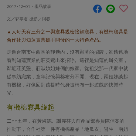
畜產肉類
水產
廚房瑜伽
2017-12-01・產品故事
合作25-經典快閃最後一週
水畜加工品
料理方式
產品檢驗
合作25-精選產品第四彈
文／郭亭君 攝影／阿春
關注議題
烘焙．點心
自主把關
合作25-精選產品第三彈
調理食材・點心
▲人每天有三分之一與寢具親密接觸寢具，有機棉寢具是
減硝酸鹽
惜食
醬料
合作社與知蓮實業攜手開發的一大特色產品。
檢驗報告
更多當季產品
調味醬料/南北貨
烘焙
非基改運動
支持本土農糧
湯品．鍋物
硝酸鹽檢驗
走進台南市中西區的靜巷內，沒有顯著的招牌，卻遠遠地
休閒零嘴
沖泡飲品
廢核運動
能源議題
漬物
看到知蓮實業的莊英鶯出來招呼。這裡是知蓮的辦公室，
議題活動
保健食品
減添加物
減塑減廢
涼拌沙拉
鄰近莊英鶯、莊淑媜姐妹倆的娘家。從祖父那一代家中就
社員權益
主婦聯盟X樂齡網特約優惠案
公益金
食農教育
從事紡織業，童年記憶與棉布分不開。現在，兩姐妹談起
飲品
居家好物
合作社法規
30%rPET紅烏龍茶
有機棉，好像回到孩提時代身披棉布一起遊戲的快樂時
更多議題
美妝保養
個人清潔
光。
社務專區
2024農業發展計畫年度報告
主題食譜
生活者e週報
家庭清潔
織品
選舉專區
更多議題活動
有機棉寢具緣起
異國料理
日用品
圖書禮品
綠主張月刊
二○○五年，在黃淑德、謝麗芬與前產品部專員陳信苓的
年菜食譜
防災用品
最新消息
把最好的台灣味帶回家！
推動下，合作社第一件有機棉產品「地瓜衣」誕生，兩姐
典藏閱覽室
養身食補