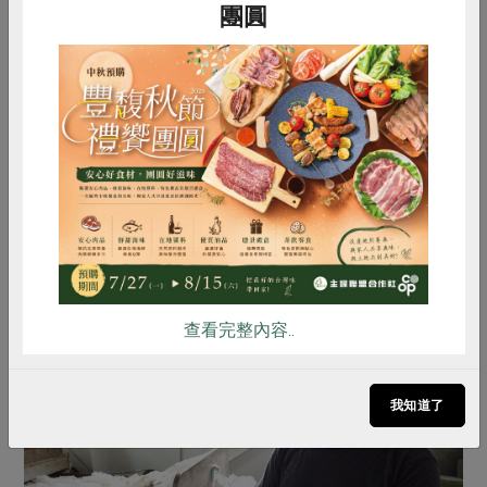
團圓
偶然問起郭瑞雲師傅有無考慮過將手工製作棉被的技術傳
承下去？
惜食
RPET
食譜
減硝酸鹽
「有人想要學，但我不敢教。好幾年前，到日本旅遊時，
雞蛋
食安
共同購買
發現手工棉被放在美術館當成工藝品來展示，被當成工藝
品就沒用了，生活中用不到。教了這個技術，人家不能生
活。」身體還硬朗的師傅一邊來回一層層鋪上有機棉片，
一邊說著這段往事。
查看完整內容..
我知道了