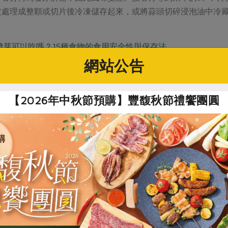
皮處理成整顆或切片後冷凍儲存起來，或將蒜頭切碎浸泡油中冷藏
發芽可以吃嗎？15種食物的食用安全性與保存法
網站公告
與蒜米發芽說明
與蒜米未經過放射線處理，故逢冬季低溫刺激就開始有發芽的狀
【2026年中秋節預購】豐馥秋節禮饗團圓
用，但風味較不佳，故目前會採少量進貨，也請社員購買後避免
# 蒜頭