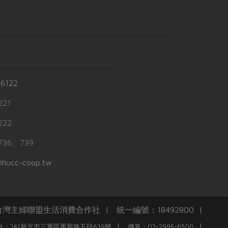
-6122
21
22
36、739
hucc-coop.tw
任台灣主婦聯盟生活消費合作社 | 統一編號：18492800 |
|
|
址：241新北市三重區重新路五段639號
傳真：02-2995-6500