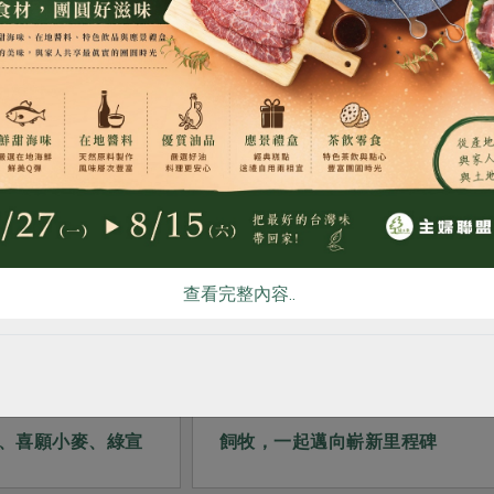
食
RPET
食譜
減硝酸鹽
雞蛋
食安
共同
推薦閱讀
查看完整內容..
產品故事
產品故事
2026-08-04
心蔬菜、名豐豆
經典進行式 從循環包材到友善
、喜願小麥、綠宣
飼牧，一起邁向嶄新里程碑