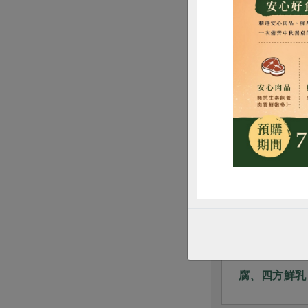
惜
產品故事
2016-12-13
2026-08-04
蒜頭發芽的季節快要到了！
經典回顧 安
腐、四方鮮乳
清潔用品