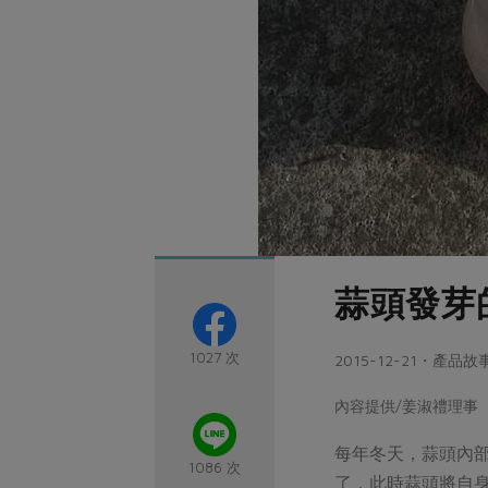
蒜頭發芽
1027 次
2015-12-21・產品故
內容提供/姜淑禮理事
每年冬天，蒜頭內
1086 次
了，此時蒜頭將自身