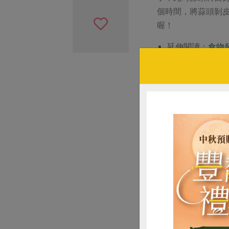
個時間，將蒜頭剝
喔！
延伸閱讀：
食物
冬季蒜頭
合作社供應的蒜頭
發芽的蒜頭仍可食
冷凍。