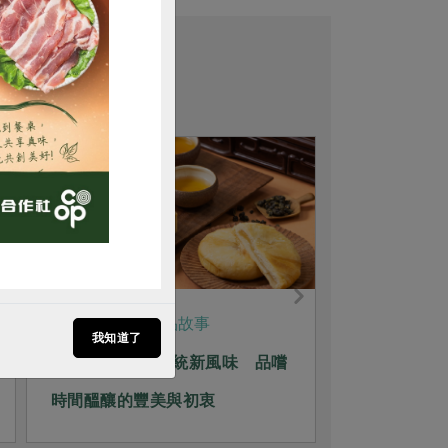
購買
產品故事
2026-07-29
2026-05-22
我知道了
2026中秋預購傳統新風味 品嚐
來自山上的
時間醞釀的豐美與初衷
田嘉鈴的土