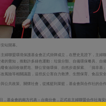
海安站開幕。
日主婦聯盟環境保護基金會正式掛牌成立，在歷史見證下，主婦
費者的覺知，推動許多綠色運動：垃圾分類、自備環保餐具、自
勵廢食油回收做肥皂、辦公室做環保、自然步道探索、「搞非基」
基改風險等相關議題，這些反公害自力救濟、生態保育、食品安
參與公共政策、關懷社會，從搖籃到菜籃，基金會與合作社的合
九日，基金會的南方代表－台南分會，正式在主婦聯盟合作社海安
足開創「主婦聯盟」，從小小的一株幼苗，如今已長成大樹開枝