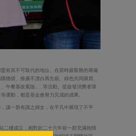
聯盟有其不可取代的地位。在當時最艱難的籌備
備購物袋、推廣不漂白再生紙、綠色共同購買、
、午餐基改風險……等活動。從啟發消費者環
全等運動，都是基金會努力完成的成果。
作，讓一群有識之婦女，在平凡中展現了不平
站二樓成立，相對於二十六年前一群充滿熱情
擴葉，且從不同觸角及不同的領域去關懷社區、