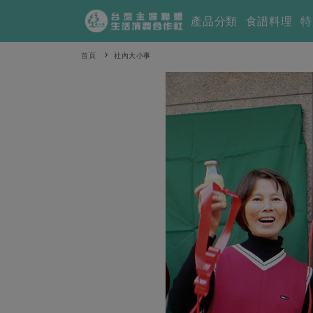
產品分類
食譜料理
特
首頁
社內大小事