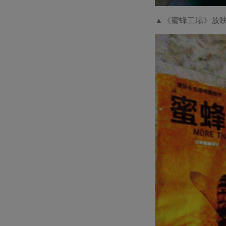
▲《蜜蜂工場》放