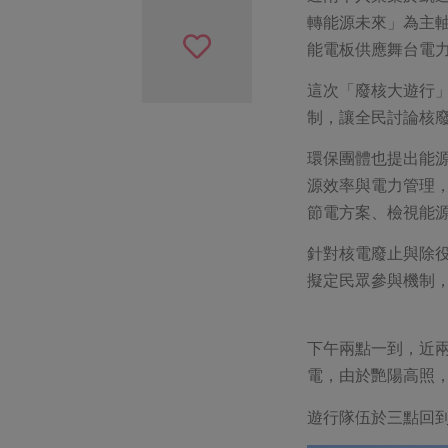
轉能源未來」為主
能電板供應舞台電
這次「廢核大遊行
制，讓全民討論核
環保團體也提出能
源效率與電力管理
節電方案、檢視能
針對核電廢止與除
擬定民眾參與機制
下午兩點一到，近
電，由於艷陽高照
遊行隊伍於三點回