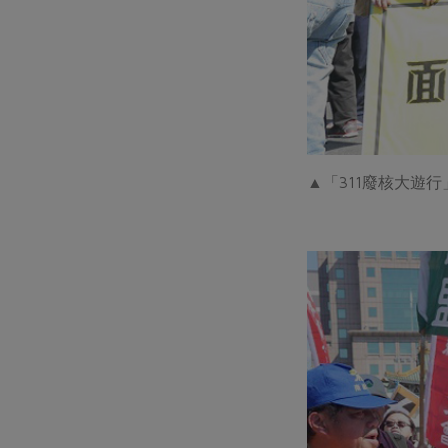
▲「311廢核大遊