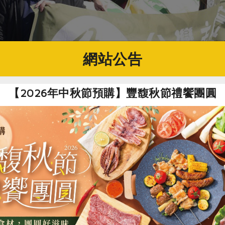
網站公告
【2026年中秋節預購】豐馥秋節禮饗團圓
消費合作社也到場參加遊行。 圖：趙婉淳／攝