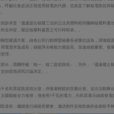
軸，呼籲社會必須正視使用核電的代價，也就是了解核電除役與
力。
」的訴求是「儘速提出核廢三法的立法具體時程與蘭嶼核廢料遷
廢何去何從，擬定核廢料處置之可行時程表」。
源轉型建議方案，綠色公民行動聯盟秘書長崔愫欣認為，課徵能
，用電需求負成長；綠能淨尖峰能力應提高、加速綠能審查、發
源管理。
役部分，環團呼籲「核一、核二提前除役」，另外，「儘速廢止
，交由當地居民討論決定」。
兩千名民眾從凱道前出發，伴隨著輕鬆的音樂出發。這次活動舞台
，太陽能板全力發揮，僅使用1千瓦的電力，向民眾展示綠能發電
到凱道前，繼續進行綠能音樂會，邀請創作反核歌曲的金曲歌手