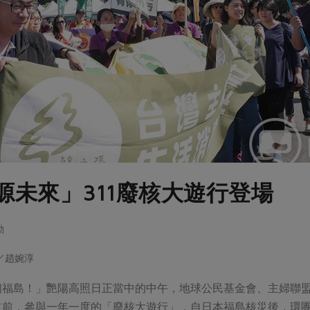
源未來」311廢核大遊行登場
動
者／趙婉淳
個福島！」艷陽高照日正當中的中午，地球公民基金會、主婦聯盟
道前，參與一年一度的「廢核大遊行」，自日本福島核災後，環