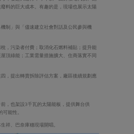
核廢料的巨大成本。有趣的是，現場也展示太陽
出機制」與「儘速建立社會對話及公民參與機
源稅，污染者付費；取消化石燃料補貼；提升能
展屋頂綠能；工業需量措施擴大、住商落實不同
核四，提出轉賣拆除評估方案，廠區後續規劃應
前，也架設3千瓦的太陽能板，提供舞台供
的可能性。
林生祥、巴奈庫穗現場開唱。