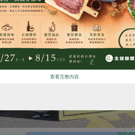
食
RPET
食譜
減硝酸鹽
雞蛋
食安
共同
查看完整內容..