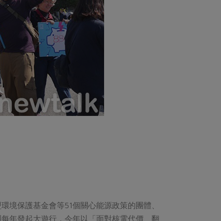
環境保護基金會等51個關心能源政策的團體、
團每年發起大遊行，今年以「面對核電代價、翻