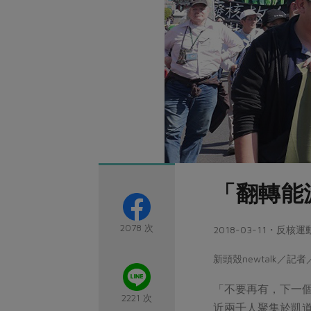
「翻轉能
2078 次
2018-03-11・反核運
新頭殼newtalk／記
「不要再有，下一
2221 次
近兩千人聚集於凱