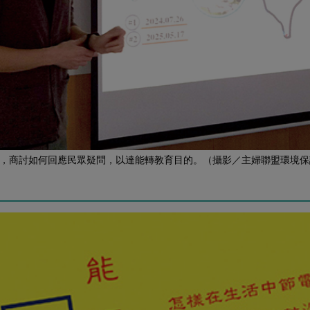
，商討如何回應民眾疑問，以達能轉教育目的。（攝影／主婦聯盟環境保