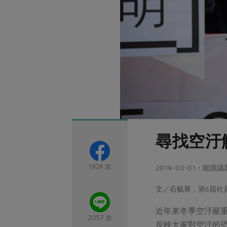
尋找空汙
1924 次
2019-03-01・能源議
文／石毓菁．第6屆社
近年來冬季空汙嚴重
2057 次
反映大家對空汙的