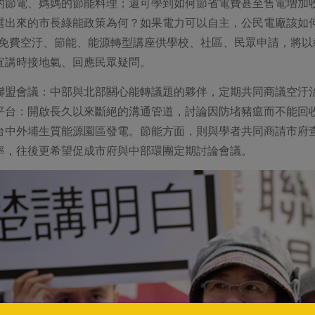
的節電、媽媽的節能料理；還可學到如何節省電費甚至售電增加
選出來的市長綠能政策為何？如果電力可以自主，公民電廠該如
30場免費空汙、節能、能源轉型講座供學校、社區、民眾申請，將
宣講時接地氣、回應民眾疑問。
聯盟會議：中部與北部關心能轉議題的夥伴，定期共同商議空汙
平台：開啟長久以來斷絕的溝通管道，討論因防堵豬瘟而不能回
台中外埔生質能源園區發電。節能方面，則與學者共同商請市府
率，往後更希望促成市府與中部環團定期討論會議。