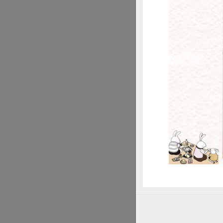
從節電到
惜
身為合作社的社員
灣再生能源推動聯
另外，也可上縣市
更換省電燈具、
減少待機電力，
節省很多電力。
甚至，若您想參與發
公民電廠：加入
小額投資太陽能
政府全民綠屋頂
回應IPCC (聯