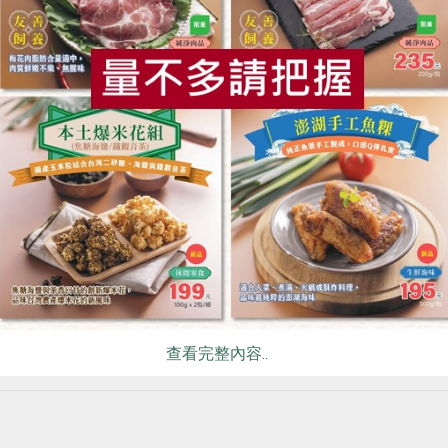
發電，你我都做得到
食
RPET
食譜
減硝酸鹽
雞蛋
食安
共同
，不能置身能源轉型之外，除了關心能源時事，更要留心的假新
盟的臉書粉絲專頁按讚，定期涉獵相關知識。
政府網站查詢相關綠能、節能政策。生活行動方面，邀請大家一
改用變頻冷氣、採買家電時，注意是否有節能標章。
將不用的家電插頭拔除。例如，冬天的冷氣插頭、電腦關機時拔
電，則有3種方式：
綠電合作社或向基金會總會申請公民電廠講座，了解如何以合作
查看完整內容..
板：綠能出資平台「陽光伏特家」以群眾募資方式，讓民眾最低
計畫：出租自家屋頂設置太陽能板，享有至少10%售電回饋，詳
合國政府間氣候變化專門委員會)提出的警告，各國必須以前所未有