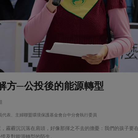
解方─公投後的能源轉型
題
員代表、主婦聯盟環境保護基金會台中分會執行委員
，霧霾沉沉落在肩頭，好像那揮之不去的擔憂：我們的孩子要在這
恐慌及對能源轉型的陌生。