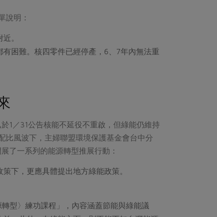
單說明：
附近。
有困難。核四零件已經停產，6、7年內無法重
來
於1／31公告核能不延役不重啟，但綠能仍維持
源配比風波下，主婦聯盟環境保護基金會台中分
開展了一系列的能源轉型推展行動：
政策下，更應具體提出地方綠能政策。
源轉型〉練功課程」，內容涵蓋節能與綠能議