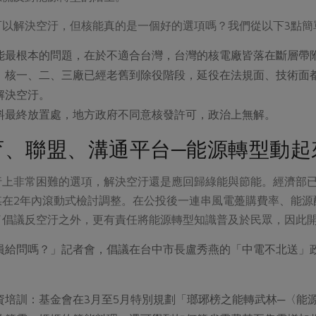
可以解決空汙，但核能真的是一個好的選項嗎？我們從以下3點簡
能最根本的問題，在於不適合台灣，台灣的核電廠皆落在斷層帶
：核一、二、三廠已經老舊到除役階段，延役在法規面、技術面都
解決空汙。
料最終放置處，地方政府不同意核發許可，政治上無解。
育、聯盟、溝通平台─能源轉型動起
上非常困難的選項，解決空汙還是應回歸綠能與節能。經濟部已
煤在2年內滾動式檢討調整。在公投後一連串風電躉購費率、能
了倡議反空汙之外，更有責任將能源轉型知識普及於民眾，因此
員給問嗎？」記者會，倡議在台中市長盧秀燕的「中電不北送」
資培訓：基金會在3月至5月特別規劃「瑯琊榜之能轉武林─〈能