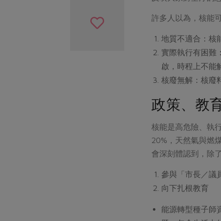
許多人以為，核能
地質不適合：核
實際執行有困難
啟，時程上不能
核廢無解：核廢
政策、教
核能是高危險、執行
20%，天然氣與燃
會深刻體認到，除
參與「市長／議
向下扎根教育
能源轉型種子師