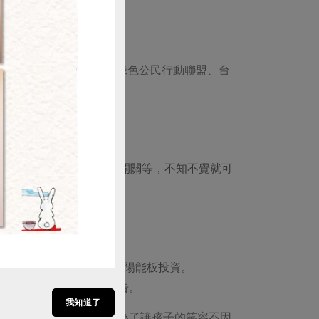
購買
聞及流言。建議在本會、綠色公民行動聯盟、台
起無痛節電：
起插頭，或是關掉延長線開關等，不知不覺就可
的方式發電。
以1萬元金額，就可參與太陽能板投資。
情可洽各縣市政府官網公告。
我知道了
的力道大力推展能源轉型，為了讓孩子的笑容不因