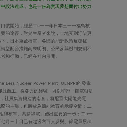
活中設法達成，也是一份為實現夢想而付出努力
口號開始，經歷二○一一年日本三一一福島核
主要的途徑，對於生產者來說，土地受到汙染更
態下，日本重啟核電、各國的能源政策反覆搖
源轉型配套措施尚未明朗、公民參與機制規劃不
思考和行動，已經在社內展開。
lear Power Plant, OLNPP)的發電
能源自主。從各方的經驗，可以印證「節電就是
扇；社員集資興建的南倉，將配置太陽能光電
減廢的主張，也將成為節能教育的示範空間；二
拒絕核電、共購綠電」踏出重要的一步；二○一
至七月三十日已有超過六百人參與、節電量累積