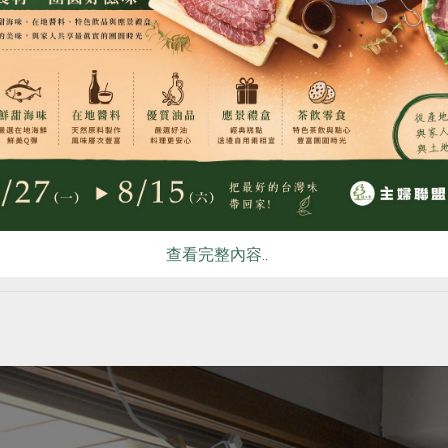
食
RPET
食譜
減硝酸鹽
雞蛋
食安
共同
查看完整內容..