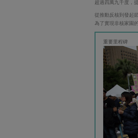
超過四萬九千度，
從推動反核到發起
為了實現非核家園
重要里程碑