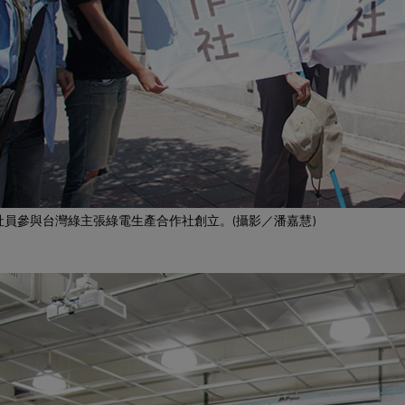
，社員參與台灣綠主張綠電生產合作社創立。(攝影／潘嘉慧)