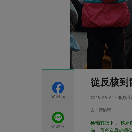
從反核到
3064 次
2018-08-01・能源議
文／黃榆晴
極端氣候下， 越
3062 次
衡，是所有具備環