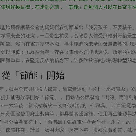
主張與終極目標，在達到之前，「節能」是每個人可以在日常生
聯盟環境保護基金會的媽媽們在街頭喊出「我要孩子，不要核子」
對核電安全的疑慮，一旦發生核災，食物是人體受到輻射汙染最
的衝擊。然而在電力需求不減、再生能源尚未全面發展成熟的狀
度難以降低；以及在台灣，存在著電價不合理地過低、政府的能
制困難重重，在堅定反核的信念下，許多對於節能與能源轉型的
，從「節能」開始
號召全市共同投入節電，節電量達到「省下一座核電廠」(One Less Nuc
、提升能源效率開始「節流」， 再透過公民發電「開源」而達到
○一六年後，新成站所統一改採低耗能的LED燈具、DC直流電
，部分圍牆使用廢土製磚等，都具體實踐節能、使用再生能源與
合作社公益金支持下，「台灣綠主張綠電生產合作社」創立，為「
起「節電撲滿」計畫，號召大家一起存下每一度被浪費的電，截