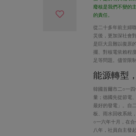
廢核是我們不變的
的責任。
從二十多年前主婦
災後，更加深社會
是巨大且難以復原
擺、對核電依賴程
足等問題。儘管限
能源轉型
韓國首爾市二○一四年，
量；德國先從節電
最好的發電」。自二
板、雨水回收系統
○一六年十月，在
八年，社員自主發