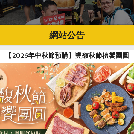
網站公告
【2026年中秋節預購】豐馥秋節禮饗團圓
與反核大遊行，宣示朝向廢核的決心。圖為2017年廢核遊行。(攝影／忘忘