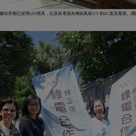
站所都已採用LED燈具，以及耗電僅為傳統風扇1/3 的DC直流電扇。(