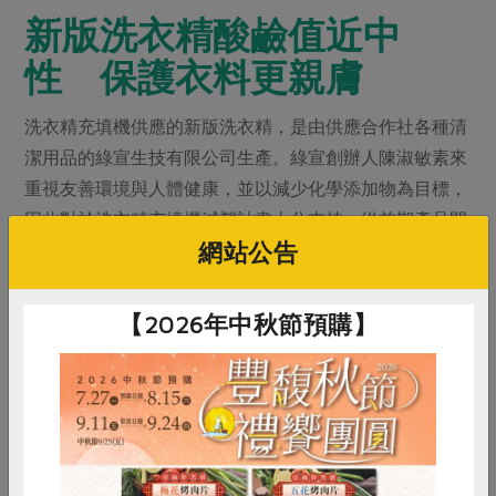
新版洗衣精酸鹼值近中
性 保護衣料更親膚
洗衣精充填機供應的新版洗衣精，是由供應合作社各種清
潔用品的綠宣生技有限公司生產。綠宣創辦人陳淑敏素來
重視友善環境與人體健康，並以減少化學添加物為目標，
因此對於洗衣精充填機減塑計畫十分支持。從前期產品開
網站公告
發、承裝評估都提供意見，研發出全新配方的「綠主張生
態溫和洗衣精」，PH 值趨近中性7，親膚性高，直接用手
摸也沒問題。溫和的酸鹼值能延緩衣物的自然耗損，即使
【2026年中秋節預購】
是有機棉或麻布這類天然材質、或蠶絲蛋白等細緻衣料都
可以使用。其中添加具有去污抑菌效果的檸檬草油，淡雅
的香氣在中性洗劑中保存得更好，讓洗衣體驗更宜人。
成為洗衣精自動充填機示範站所的雙和站，站長黃豔馨分