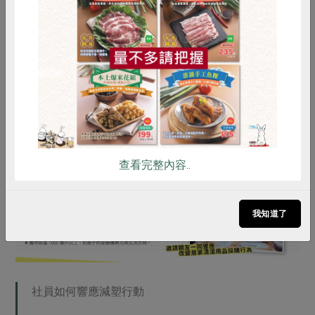
享，社員林惠倫利用後回饋很喜歡這種環保的做法，不會
有在家囤積空罐的壓迫感，而且換算下來的價格比瓶裝更
惜食
RPET
食譜
減硝酸鹽
划算，高生物分解度的植物性油脂製成的界面活性劑，在
雞蛋
食安
共同購買
成分上也讓人很放心。還有社員許願未來洗碗精也能使用
充填機，在愛地球之餘還能省下一筆錢。
查看完整內容..
我知道了
社員如何響應減塑行動