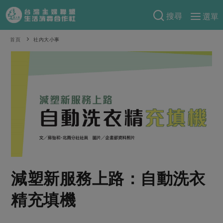
搜尋
選單
產品分類
首頁
社內大小事
當季蔬果
食譜料理
一籃菜
當令水果
食材
特別企畫
芽苗類
蕈菇類
米食
預購活動
綠主張
辛香料類
麵食
把最好的台灣味帶回家！
觀點文章
關於合作社
肉食
奶蛋豆・五穀
防災用品預購圓滿結束
主婦食堂
一籃菜真心話
海鮮
蛋
乳製品
認識合作社
重要公告
2026年端午節預購圓滿結束
減塑新服務上路：自動洗衣
社內大小事
合作聯合國
常備菜
豆製品
米麵雜糧
關於我們
更多預購活動
產品故事
生活提案
蔬食
精充填機
合作社組織
肉品・水產
樂齡生活
親子食育
蛋料理
當季產品
員工與求才