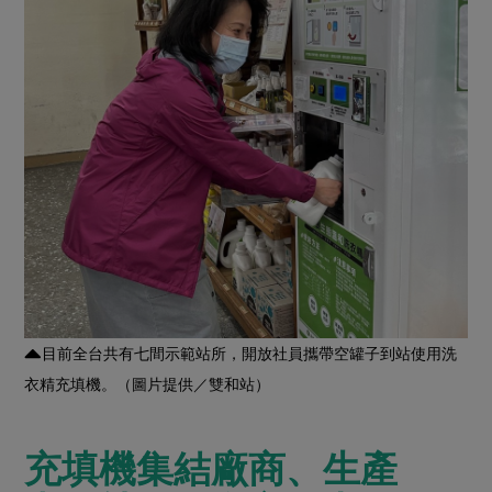
媒體報導
最新產品
節慶大餐
下載專區
優惠專區
高麗菜海鮮煎餅
地區活動
素食專區
社務會議
地區活動
樂齡友善
活動報下載
目前全台共有七間示範站所，開放社員攜帶空罐子到站使用洗
衣精充填機。（圖片提供／雙和站）
充填機集結廠商、生產