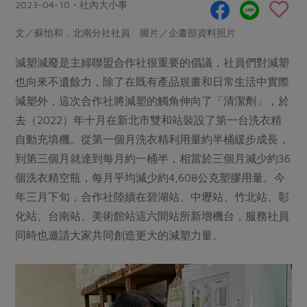
畜產肉類
水產
2023-04-10・社內大小事
廚房瑜伽
傳到心坎裡，誠心又澎派
水畜加工品
料理方式
文／蘇怡和．北南分社社員 圖片／企畫部資料照片
產品檢驗
合作25-經典快閃最後一週
關注議題
烘焙．點心
減塑減廢是主婦聯盟合作社很重要的倡議，社員們對減塑
自主把關
合作25-精選產品第四彈
調理食材・點心
減硝酸鹽
惜食
醬料
也向來不遺餘力，除了在既有產品規畫和日常生活中實際
檢驗報告
更多當季產品
調味醬料/南北貨
烘焙
非基改運動
支持本土農糧
減塑外，這次合作社將減塑的觸角伸向了「清潔劑」，於
湯品．鍋物
硝酸鹽檢驗
休閒零嘴
沖泡飲品
去（2022）年十月在新北市雙和站裝設了第一台洗衣精
廢核運動
能源議題
漬物
議題活動
自動充填機。從第一個月洗衣精利用量約半桶緩步成長，
保健食品
減添加物
減塑減廢
涼拌沙拉
到第三個月就達到每月約一桶半，相當於三個月減少約36
社員權益
主婦聯盟X樂齡網特約優惠案
公益金
食農教育
個洗衣精空瓶，每月平均減少約4,608公克塑膠用量。今
飲品
居家好物
合作社法規
30%rPET紅烏龍茶
更多議題
年三月下旬，合作社陸續在碧湖站、中壢站、竹北站、彰
美妝保養
個人清潔
社務專區
2024農業發展計畫年度報告
化站、台南站、美術館站這六間站所新增機台，服務社員
主題食譜
生活者e週報
家庭清潔
織品
同時也邀請大家共同創造更大的減塑力量。
選舉專區
更多議題活動
異國料理
日用品
圖書禮品
綠主張月刊
年菜食譜
防災用品
最新消息
傳到心坎裡，誠心又澎派
典藏閱覽室
養身食補