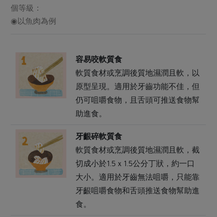
個等級：
◉以魚肉為例
表
容易咬軟質食
軟質食材或烹調後質地濕潤且軟，以
原型呈現。適用於牙齒功能不佳，但
仍可咀嚼食物，且舌頭可推送食物幫
助進食。
牙齦碎軟質食
軟質食材或烹調後質地濕潤且軟，截
切成小於1.5ｘ1.5公分丁狀，約一口
大小。適用於牙齒無法咀嚼，只能靠
牙齦咀嚼食物和舌頭推送食物幫助進
食。