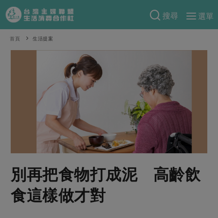
搜尋
選單
產品分類
首頁
生活提案
當季蔬果
食譜料理
一籃菜
當令水果
食材
特別企畫
芽苗類
蕈菇類
米食
預購活動
綠主張
辛香料類
麵食
把最好的台灣味帶回家！
觀點文章
關於合作社
肉食
奶蛋豆・五穀
防災用品預購圓滿結束
主婦食堂
一籃菜真心話
海鮮
蛋
乳製品
認識合作社
重要公告
2026年端午節預購圓滿結束
別再把食物打成泥 高齡飲
社內大小事
合作聯合國
常備菜
豆製品
米麵雜糧
關於我們
更多預購活動
產品故事
生活提案
蔬食
食這樣做才對
合作社組織
肉品・水產
樂齡生活
親子食育
蛋料理
當季產品
員工與求才