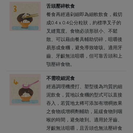
舌頭壓碎軟食
餐食再經過剁細即為細軟飲食，截切
成0.4ｘ0.4公分粒狀，約標準叉子的
叉縫寬度。食物必須形狀小、不鬆
散、可以藉由餐具輔助切碎，咀嚼後
易形成食糰，避免導致嗆咳。適用牙
齒、牙齦無法咀嚼，但可靠舌頭和上
顎壓碎食物。
不需咬細泥食
經過調理機攪打、塑型後為均質的細
泥飲食，質地以食糰的型式可以直接
吞入，若質地太稀可添加有增稠效果
之食物或增稠劑輔助，延緩食物到咽
喉的時間，避免嗆到。適用於牙齒、
牙齦無法咀嚼，且舌頭也無法壓碎食