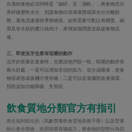
合適的食物必須同時是「細碎」且「濕軟」，將食物充分
弄碎後瀝乾水分，別讓食物出現薄液體或與水分分離狀
態，避免流速過快導致嗆咳。如有需要可配以有稠度、細
滑及非水狀的醬汁或肉汁，來增加濕潤度並延緩食物流
速。
三、即使沒牙也要有咀嚼的動作
沒牙的長輩在進食時，也要請他們咬一咬，咀嚼的動作有
兩大好處，一是可以增加舌頭的肌力、並分泌唾液，使食
物容易形成食糰方便吞嚥；二是可以促進腦部血液循環，
預防認知功能障礙、失智症。
飲食質地分類官方有指引
衛生福利部出的《高齡營養飲食質地衛教手冊》以及營養
師公會全聯會，依照咀嚼吞嚥能力，將食物的型態分為四