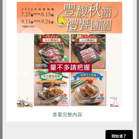
善用工具如肉槌、調理機、壓力鍋。以肉槌槌打肉片，
正、反面，橫向直向都要槌到；或是去除肉片筋膜，再做
醃漬。如果是酸甜口味的菜色，可使用鳳梨，鳳梨的酵素
可軟化肉質，稍微抓醃五至十分鐘即可烹調。燉煮肉類如
小排、腱肉時，則建議使用壓力鍋烹調，視覺效果及軟化
成效較佳。
惜食
RPET
食譜
減硝酸鹽
雞蛋
食安
共同購買
蔬菜類
蔬菜洗淨後、莖與葉分別截切，鍋中加入水、鹽、油，水
滾後先煮莖，煮軟後再加入葉一起烹煮。
水果類
水果待熟成一點，較軟再吃，包括如木瓜或香蕉都需要如
查看完整內容..
此處理。
我知道了