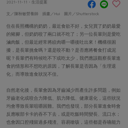
畜產肉類
水產
2021-11-11・生活提案
廚房瑜伽
合作25-經典快閃最後一週
水畜加工品
料理方式
文／陳秋敏營養師 插畫／Hui 圖片／Shutterstock
產品檢驗
合作25-精選產品第四彈
關注議題
烘焙．點心
住在長照機構的奶奶，最近食欲不好，女兒買了奶奶最愛
自主把關
合作25-精選產品第三彈
調理食材・點心
減硝酸鹽
惜食
醬料
的豬腳，但奶奶咬了兩口就不吃了；另一位長輩則是愛吃
檢驗報告
更多當季產品
調味醬料/南北貨
烘焙
非基改運動
支持本土農糧
滷肉飯，但最近經常將絞肉嚼一嚼後吐出來！機構很困
湯品．鍋物
硝酸鹽檢驗
休閒零嘴
沖泡飲品
擾，是長輩挑食嗎？還是咬不動？是否應將餐食打成泥
廢核運動
能源議題
漬物
議題活動
呢？長輩們有時候吃不下或吃太少，我們應該觀察長輩進
保健食品
減添加物
減塑減廢
涼拌沙拉
食的情形和不想吃的原因，了解長輩是否因為「生理退
社員權益
主婦聯盟X樂齡網特約優惠案
公益金
食農教育
化」而導致進食狀況不佳。
飲品
居家好物
合作社法規
30%rPET紅烏龍茶
更多議題
美妝保養
個人清潔
社務專區
2024農業發展計畫年度報告
自然老化後，長輩會因為牙齒減少而產生許多問題，例如
主題食譜
生活者e週報
家庭清潔
織品
牙齒老化或咬合力降低、肌力降低、健康退化，這些狀況
選舉專區
更多議題活動
異國料理
均會導致長輩咀嚼困難。我們也發現，部分長輩進食時會
日用品
圖書禮品
綠主張月刊
反應喉部卡卡的吞不下去，或是吃飯時間變長、流口水；
年菜食譜
防災用品
最新消息
把最好的台灣味帶回家！
也會因口腔殘留過多殘渣、容易嗆咳，這些都是吞嚥能力
典藏閱覽室
養身食補