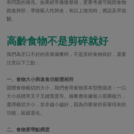
媒體報導
有問題的徵兆。如果經常微微發燒，更要考慮可能因食物
最新產品
節慶大餐
跑進肺部，導致吸入性肺炎，有以上徵兆時，應該及早就
下載專區
醫。
優惠專區
高麗菜海鮮煎餅
地區活動
素食專區
高齡食物不是剪碎就好
社務會議
地區活動
樂齡友善
我們為牙口不好的長輩備餐時，不是弄碎食物就好，還要
活動報下載
注意以下三點：
一、食物大小與進食功能需相符
固體食物截切的大小，我們會用食物原本型態描述：一口
大小或標準叉子叉縫寬度等。備餐應依據個人咀嚼能力，
選擇截切大小，並非越小越好，因為仍要保持長輩現有的
功能，延緩退化。
二、食物要帶點稠度