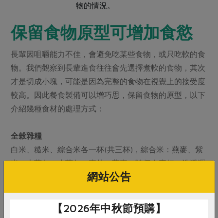
物的情況。
保留食物原型可增加食慾
長輩因咀嚼能力不佳，會避免吃某些食物，或只吃軟的食
物。我們觀察到長輩進食往往會先選擇煮軟的食物，其次
才是切成小塊，可能是因為完整的食物在視覺上的接受度
較高。因此餐食製備可以增巧思，保留食物的原型，以下
介紹幾種食材的處理方式：
全穀雜糧
白米、糙米、綜合米各一杯(共三杯)，綜合米：燕麥、紫
米、大薏仁、小薏仁、麥片、蕎麥，隨個人喜好，洗淨瀝
網站公告
乾，加入四杯水浸泡四小時後煮軟或放置冰箱隔夜後烹
煮。
【2026年中秋節預購】
肉類軟化