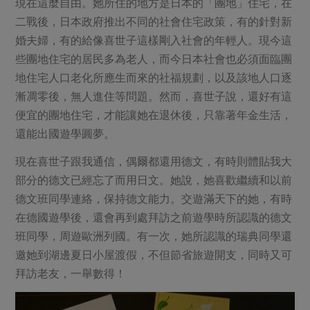
媒體報導
現在這麼自由。她所住的地方是日本的「團地」住宅，在
最新產品
節慶大餐
二戰後，日本政府推出不同的社會住宅政策，有的針對新
下載專區
婚夫婦，有的給像喜世子這樣剛入社會的年輕人。現今這
優惠專區
些團地住宅的居民多為老人，而今日本社會也必須面臨團
高麗菜海鮮煎餅
地區活動
地住宅人口老化所應生而來的社福規劃，以及該地人口逐
素食專區
漸凋零後，無人進住等問題。然而，喜世子說，還好有這
社務會議
地區活動
便宜的團地住宅，才能讓她在退休後，只靠著年金生活，
樂齡友善
活動報下載
還能出國遊學圓夢。
現在喜世子跟我通信，偶爾都還用德文，有時則體貼我大
部分的德文已經忘了而用日文。她說，她喜歡繼續和以前
德文班同學連絡，保持德文能力。交遊滿天下的她，有時
在德國遊學後，還會再到處拜訪之前遊學時所認識的德文
班同學，周遊歐洲列國。有一次，她所認識的瑞典同學還
邀她到湖邊夏日小屋渡假，不但節省旅遊開支，同時又可
拜訪老友，一舉數得！