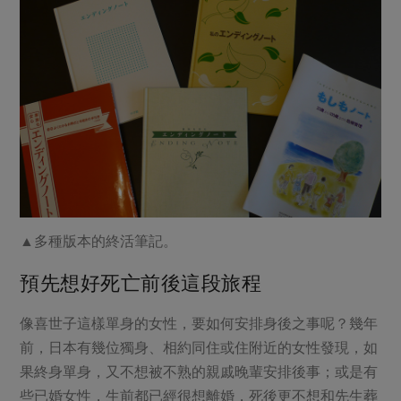
▲多種版本的終活筆記。
預先想好死亡前後這段旅程
像喜世子這樣單身的女性，要如何安排身後之事呢？幾年
前，日本有幾位獨身、相約同住或住附近的女性發現，如
果終身單身，又不想被不熟的親戚晚輩安排後事；或是有
些已婚女性，生前都已經很想離婚，死後更不想和先生葬