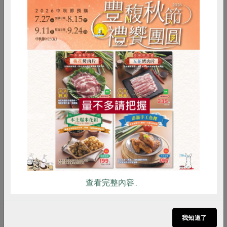
當我看到這樣的終活筆記，才發現，原來在面對生命盡
頭，有那麼多事要設想！像美國三大女詩人之一，《瓶中
美人》的作者Sylvia Plath，把頭埋進爐裡自盡時，一定萬
萬沒想到，她的著作權竟然由她的桂冠詩人丈夫所有，而
這位丈夫將她許多手稿都扣著，不讓人研究她的著作。而
惜食
RPET
食譜
減硝酸鹽
這類終活筆記，竟然貼心地連我們手機及電腦裡的資訊，
雞蛋
食安
共同購買
哪些要保留、哪些要刪除、哪些由誰負責處理都設想到
了，讓我很想與台灣伴侶權益推動聯盟合作（簡稱：伴侶
盟），一起來出版台灣版的終活筆記。
伴侶盟是由一群民間團體與法律專家在台灣推動的另一波
民法修訂運動，擴大對「家庭」的定義。人生的選擇十分
多元，當今社會不但有人選擇單身、離婚或不與配偶同
查看完整內容..
葬、也有許多人只想同居、或是和寵物成為一個寵物家
庭、有人愛的是同性、有的則想和好友組成家庭，像多年
我知道了
前美國影集《黃金女郎》裡的四個老女人一樣。如果這些