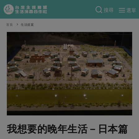
搜尋
選單
產品分類
首頁
生活提案
當季蔬果
食譜料理
一籃菜
當令水果
食材
特別企畫
芽苗類
蕈菇類
米食
預購活動
綠主張
辛香料類
麵食
把最好的台灣味帶回家！
觀點文章
關於合作社
肉食
奶蛋豆・五穀
防災用品預購圓滿結束
主婦食堂
一籃菜真心話
海鮮
蛋
乳製品
認識合作社
重要公告
2026年端午節預購圓滿結束
社內大小事
合作聯合國
常備菜
豆製品
米麵雜糧
關於我們
更多預購活動
產品故事
生活提案
蔬食
合作社組織
我想要的晚年生活－日本篇
肉品・水產
樂齡生活
親子食育
蛋料理
當季產品
員工與求才