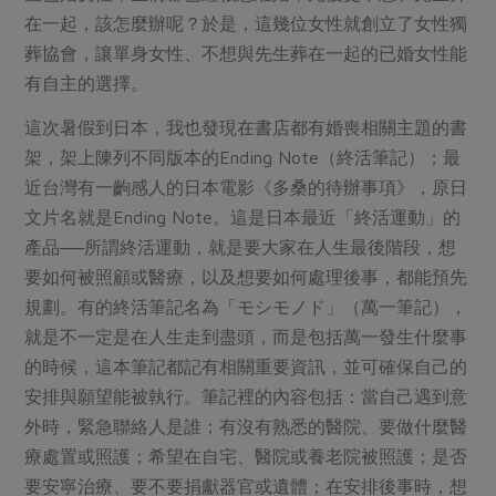
在一起，該怎麼辦呢？於是，這幾位女性就創立了女性獨
葬協會，讓單身女性、不想與先生葬在一起的已婚女性能
有自主的選擇。
這次暑假到日本，我也發現在書店都有婚喪相關主題的書
架，架上陳列不同版本的Ending Note（終活筆記）；最
近台灣有一齣感人的日本電影《多桑的待辦事項》，原日
文片名就是Ending Note。這是日本最近「終活運動」的
產品──所謂終活運動，就是要大家在人生最後階段，想
要如何被照顧或醫療，以及想要如何處理後事，都能預先
規劃。有的終活筆記名為「モシモノド」（萬一筆記），
就是不一定是在人生走到盡頭，而是包括萬一發生什麼事
的時候，這本筆記都記有相關重要資訊，並可確保自己的
安排與願望能被執行。筆記裡的內容包括：當自己遇到意
外時，緊急聯絡人是誰；有沒有熟悉的醫院、要做什麼醫
療處置或照護；希望在自宅、醫院或養老院被照護；是否
要安寧治療、要不要捐獻器官或遺體；在安排後事時，想