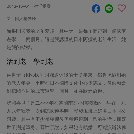
畜產肉類
水產
廚房瑜伽
2012-10-01・生活提案
合作25-經典快閃最後一週
水畜加工品
料理方式
產品檢驗
合作25-精選產品第四彈
文．圖／楊佳羚
關注議題
烘焙．點心
自主把關
合作25-精選產品第三彈
調理食材・點心
如果問起我的老年夢想，其中之一是每年固定到一個國家
減硝酸鹽
惜食
醬料
遊學一、兩個月。這是我認識的日本阿嬤的老年生活，她
檢驗報告
更多當季產品
調味醬料/南北貨
烘焙
非基改運動
支持本土農糧
湯品．鍋物
是我的楷模。
硝酸鹽檢驗
休閒零嘴
沖泡飲品
廢核運動
能源議題
漬物
活到老 學到老
議題活動
保健食品
減添加物
減塑減廢
涼拌沙拉
社員權益
主婦聯盟X樂齡網特約優惠案
公益金
食農教育
喜世子（Kiyoko）阿嬤退休後的十多年來，都省吃儉用她
飲品
居家好物
合作社法規
30%rPET紅烏龍茶
的老人年金，平時在日本德國文化中心學德文，暑假就會
更多議題
到德國不同的城市遊學一個月，並在歐洲旅遊。
美妝保養
個人清潔
社務專區
2024農業發展計畫年度報告
主題食譜
生活者e週報
家庭清潔
織品
我和喜世子是二○○○年在德國南部小鎮認識的，早在一九
選舉專區
更多議題活動
異國料理
九八年我第一次到德國遊學時，就發現班上好多日本阿公
日用品
圖書禮品
綠主張月刊
阿嬤。其中有不少是喪偶後仍積極規劃自己的生活，而喜
年菜食譜
防災用品
最新消息
把最好的台灣味帶回家！
世子則是單身。喜世子說，如果她有結婚，可能沒辦法像
典藏閱覽室
養身食補