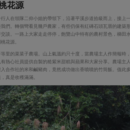
桃花源
一行人在領隊二仰小姐的帶領下，沿著平溪步道拾級而上，接上
接我們。轉個彎看見幾戶農家，有些仍保有紅磚石頭瓦厝的建築
呼交談。一路上大家走走停停，飽覽山中特有的農村景色，梯田
間桃花源。
平等里的菜菜子農場。山上氣溫約只十度，當農場主人作簡報時
也有熱心社員提供自製的糙紫米甜糕與蘋果和大家分享。農場主
灌入合作社的米和鹹豬肉，竟然成功做出香噴噴的竹筒飯。值此
植，真是收穫滿滿。