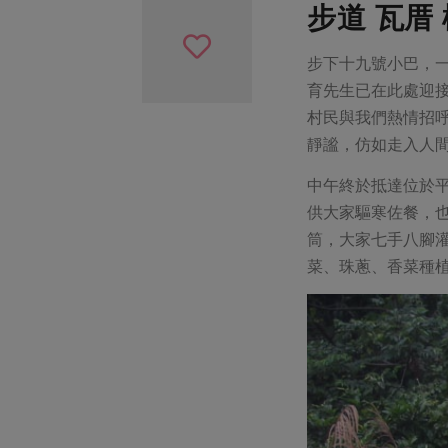
步道
瓦厝
步下十九號小巴，
育先生已在此處迎
村民與我們熱情招
靜謐，仿如走入人
中午終於抵達位於
供大家驅寒佐餐，
筒，大家七手八腳
菜、珠蔥、香菜種