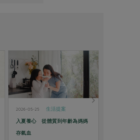
生活提案
2026-05-25
2026-05-25
入夏養心 從體質到年齡為媽媽
越吃越營養
存氣血
的解迷問答