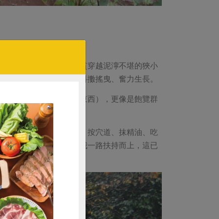
紛換上雨靴，在風雨中魚貫穿越泥濘不堪的狹小
冷潮濕，它們仍在風雨中抖擻搖曳、奮力生長。
終日（吃了好多合作社的東西），更像是飽覽群
幸好一路上大家熱心照顧，按穴道、抹精油、吃
人堅持用她溫暖的手摀著我一路扶持而上，這已