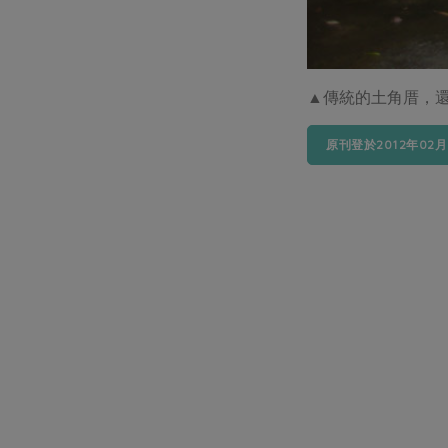
▲傳統的土角厝，
原刊登於2012年02