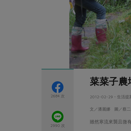
菜菜子農
2684 次
2012-02-29・生活提
文／潘麗娜 圖／蔡二
雖然寒流來襲且微
2990 次