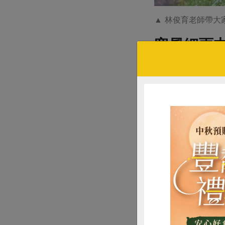
▲ 林俊育老師帶大
寒風細雨
後上洗手間也是一
田陌，反而憑添幾
活動在傍晚四點半
籍（吸收很多農場
後記：活動當天不
仙楂，不一而足。
不是感謝二字所可