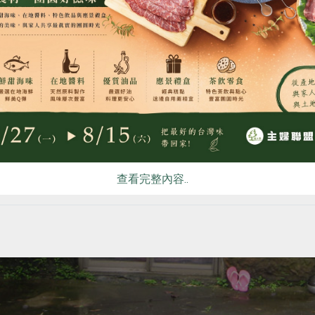
食
RPET
食譜
減硝酸鹽
雞蛋
食安
共同
查看完整內容..