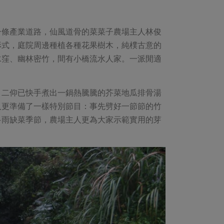
一條產業道路，仙風道骨的菜菜子農場主人林俊
形式，庭院周邊種植各種花果樹木，純樸古意的
水窪、幽林密竹，間有小橋流水人家。一派閒適
，二仰已快手煮出一鍋熱騰騰的芥菜地瓜排骨湯
人更準備了一樣特別節目：事先劈好一節節的竹
多雨缺菜季節，農場主人更為大家示範實用的芽