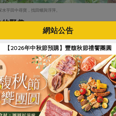
家水芋田中尋寶，找田螺與浮萍。
中的野趣
網站公告
趟有趣的短途旅程。因山區已在雨水中泡了十幾天，眾家姊妹紛
分野趣，同時也看到農場裡各種與野草共生的冬季蔬菜，儘管天
【2026年中秋節預購】豐馥秋節禮饗團圓
左右結束。一整天下來，行程十分豐富，飽覽山光水色又兼飽食
主人的豐富經驗）。（作者：天母站社員）
知何故，上山時突然身體不適，在山上大吐，整天都稍感昏沉。
尤其是淡水來的一對朋友更是一路相挺，一人為我揹背包，另一
表達。祝福大家！