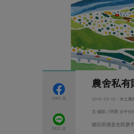
農舍私有
2380 次
2015-03-10・本
文‧攝影／阿寶 台中分
砌石田埂是先民胼
2820 次