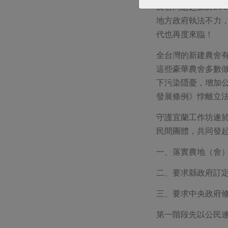
農舍問題起源於20
地方政府執法不力
代也再度來臨！
全台灣的新建農舍有
這些豪華農舍多數
下污染隱憂，增加
發展條例》悖離立
守護宜蘭工作坊遂於
民間團體，共同發
一、落實農地（舍
二、要求縣政府訂
三、要求中央政府修
第一階段先以公民