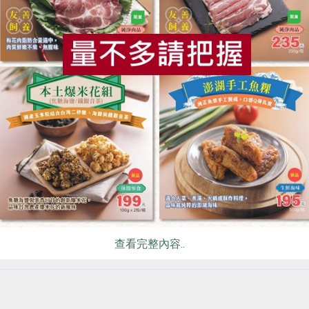
食
RPET
食譜
減硝酸鹽
雞蛋
食安
共同
查看完整內容..