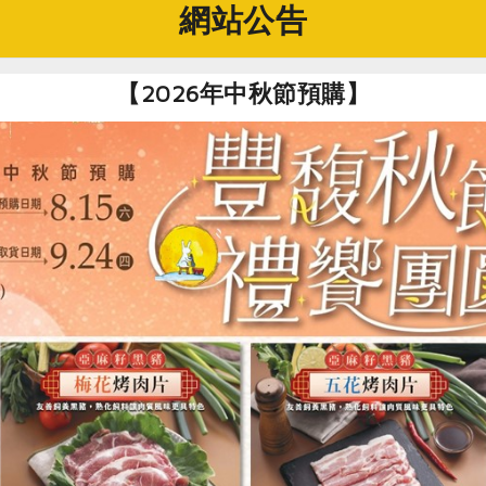
網站公告
【2026年中秋節預購】
。〈朱淑娟專欄：台知園區是地方都市計畫、還是國家重大計畫？〉。《風傳媒
。
會。2012。《全國農地資源調查作業成果報告》。
搶救農田地景
工作坊