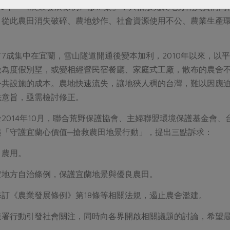
00年「《農業發展條例》修正案」，大幅放寬農地分割買賣的
，從此農田消失破碎、農地炒作、社會資源使用不公、農業生產
7成集中在宜蘭，雪山隧道開通後變本加利，2010年以來，以平
做為度假別墅，或變相經營民宿餐廳、家庭式工廠，散布的農舍
公共設施的成本。農地快速流失，讓地狹人稠的台灣，難以因應
法意旨，亟需檢討修正。
2014年10月，聯合荒野保護協會、主婦聯盟環境保護基金會
起「守護宜蘭心價值─搶救農田地景行動」，提出三點訴求：
）農用。
定地方自治條例，保護宜蘭地景與優良農田。
訂《農業發展條例》第18條等相關法規，遏止農舍濫建。
連署行動引發社會關注，同時向各界開啟相關議題的討論，希望