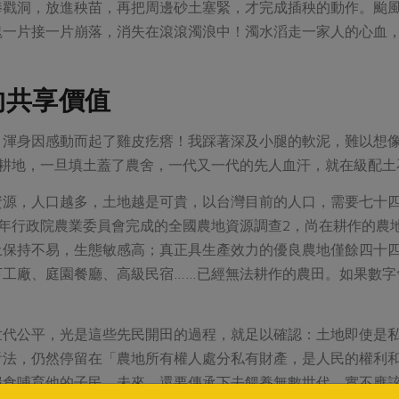
棒戳洞，放進秧苗，再把周邊砂土塞緊，才完成插秧的動作。颱
塊一片接一片崩落，消失在滾滾濁浪中！濁水滔走一家人的心血
的共享價值
，渾身因感動而起了雞皮疙瘩！我踩著深及小腿的軟泥，難以想
的耕地，一旦填土蓋了農舍，一代又一代的先人血汗，就在級配土
資源，人口越多，土地越是可貴，以台灣目前的人口，需要七十四
二年行政院農業委員會完成的全國農地資源調查2，尚在耕作的農
土保持不易，生態敏感高；真正具生產效力的優良農地僅餘四十四
下工廠、庭園餐廳、高級民宿……已經無法耕作的農田。如果數字
世代公平，光是這些先民開田的過程，就足以確認：土地即使是
看法，仍然停留在「農地所有權人處分私有財產，是人民的權利
糧食哺育他的子民，未來，還要傳承下去餵養無數世代，實不應