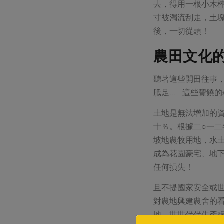
去，得用一根小木
寸被濁流刮走，土
後，一切從頭！
農田文化
聽著這些開田往事
胝足……這些豐饒
土地是無法增加的
十％。根據二○一
坡地農牧用地，水
成為花園豪宅、地
任何損失！
且不提國家安全或
對農地興建農舍的
地，世世代代生產