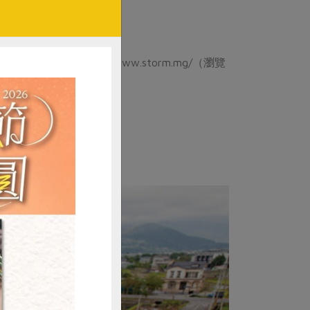
》。http://www.storm.mg/（瀏覽