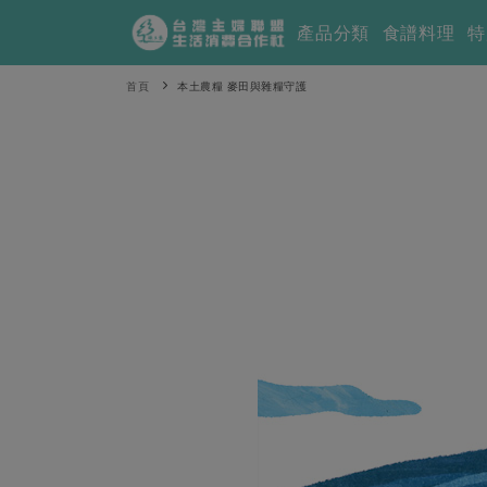
產品分類
食譜料理
特
首頁
本土農糧 麥田與雜糧守護