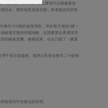
門檻，且對象不限農民，加上農地可以興建農舍、
環境惡化、農村地景迅速劣變，耕者無其田的世
均每年700棟的速度增長，等於每天增加2棟！
不僅破壞完整的田園地貌，也讓農業生產環境埋
迫切的糧食危機。種種惡果，在在凸顯了《農業
、台灣千里步道協會、地球公民基金會等二十餘個
最終能達到中央修法的目標。