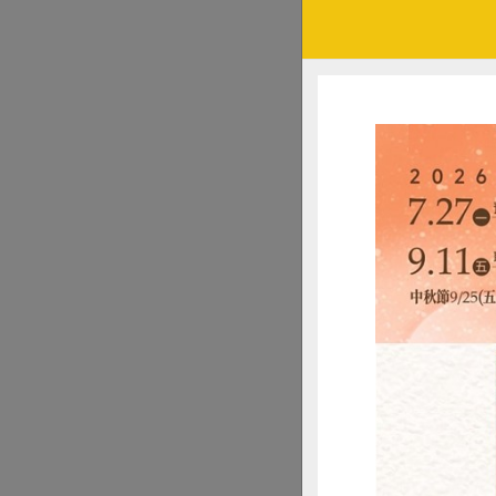
中毀棄！
備註：
1 朱淑娟。2014
日期：2015.2.11）
2 行政院農業委員
守護宜蘭心價值 
文‧插畫｜守護宜蘭