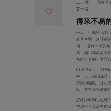
二○○九年，我在
著幸福！
得來不易
一天，租地給我的
或草生地，這裡的
地……沒有卡車的
塊，偏用圓滾滾的
多麼珍貴的人文景
阿房伯又說，剛開
牛一步步穩穩踩踏
河溝掏爛泥，往山
勤，才有如今重型
好友阿默則說起她
在甜根子草叢中歇