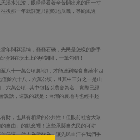
風天溪水氾濫，眼睜睜看著辛苦開出來的田一寸
，往後那一年就註定只能吃地瓜籤，等颱風過
像當年闊莽溪埔，磊磊石礫，先民是怎樣的胼手
石傾倒在沃土上的頃刻間，一筆勾銷！
至八十一萬公頃農地1，才能達到糧食自給率四
地僅餘六十八．六萬公頃，且其中三分之一是山
．六萬公頃─其中包括以農舍為名，實際已經
會說話，這說的就是：台灣的農地再也經不起
私有財，也具有相當的公共性！但眼前社會大眾
和的自由」的觀念裡！這些承襲自先民的可耕
該放任這一代人為所欲為，讓先民血汗在我們手