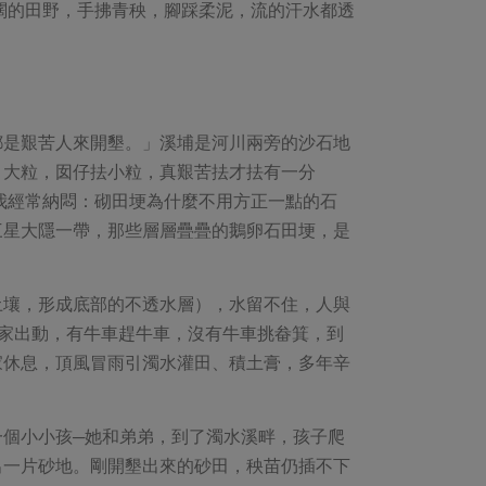
闊的田野，手拂青秧，腳踩柔泥，流的汗水都透
都是艱苦人來開墾。」溪埔是河川兩旁的沙石地
）大粒，囡仔抾小粒，真艱苦抾才抾有一分
我經常納悶：砌田埂為什麼不用方正一點的石
三星大隱一帶，那些層層疊疊的鵝卵石田埂，是
土壤，形成底部的不透水層），水留不住，人與
家出動，有牛車趕牛車，沒有牛車挑畚箕，到
家休息，頂風冒雨引濁水灌田、積土膏，多年辛
個小小孩─她和弟弟，到了濁水溪畔，孩子爬
出一片砂地。剛開墾出來的砂田，秧苗仍插不下