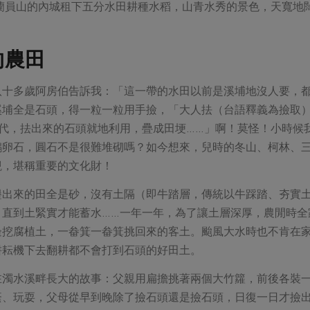
宜蘭員山的內城租下五分水田耕種水稻，山青水秀的景色，天寬地
的農田
八十多歲阿房伯告訴我：「這一帶的水田以前是溪埔地沒人要，
溪埔全是石頭，得一粒一粒用手撿，「大人抾（台語釋義為撿取
年代，抾出來的石頭就地利用，疊成田埂……」啊！莫怪！小時候
鵝卵石，圓石不是很難堆砌嗎？如今想來，兒時的冬山、柯林、
觀，堪稱重要的文化財！
墾出來的田全是砂，沒有土隔（即牛踏層，傳統以牛踩踏、夯實
，直到土緊實才能蓄水……一年一年，為了讓土層深厚，農閒時全
邊挖腐植土，一畚箕一畚箕挑回來的客土。颱風大水時也不肯在
耕耘機下去翻耕都不會打到石頭的好田土。
在濁水溪畔長大的故事：父親用扁擔挑著兩個大竹籮，前後各裝一
蔭、玩耍，父母從早到晚除了撿石頭還是撿石頭，日復一日才撿