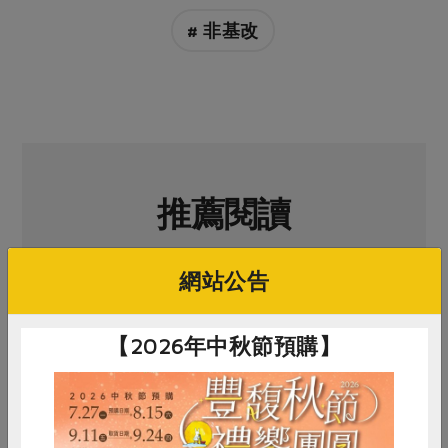
媒體報導
最新產品
節慶大餐
# 非基改
下載專區
優惠專區
高麗菜海鮮煎餅
地區活動
素食專區
社務會議
地區活動
樂齡友善
活動報下載
推薦閱讀
網站公告
【2026年中秋節預購】