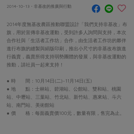
畜產肉類
水產
廚房瑜伽
2014-10-13・非基改的推廣與行動
合作25-經典快閃最後一週
水畜加工品
料理方式
產品檢驗
合作25-精選產品第四彈
關注議題
烘焙．點心
2014年度無基改農區推動聯盟設計「我們支持非基改」布
自主把關
合作25-精選產品第三彈
調理食材・點心
減硝酸鹽
惜食
旗，用於宣傳非基改運動，受到許多人詢問與支持，本次
醬料
檢驗報告
更多當季產品
合作社與「生活者工作坊」合作，由生活者工作坊的夥伴
調味醬料/南北貨
烘焙
非基改運動
支持本土農糧
湯品．鍋物
進行布旗的縫製與絹版印刷，推出小尺寸的非基改布旗進
硝酸鹽檢驗
休閒零嘴
沖泡飲品
廢核運動
能源議題
漬物
行義賣，義賣所得支持弱勢團體的發展，與非基改運動的
議題活動
保健食品
減添加物
減塑減廢
推動，請社員一起來支持！
涼拌沙拉
社員權益
主婦聯盟X樂齡網特約優惠案
公益金
食農教育
飲品
居家好物
● 時 間：10月14日(二)~11月14日(五)
合作社法規
30%rPET紅烏龍茶
更多議題
● 地 點：士林站、碧湖站、公館站、雙和站、桃園
美妝保養
個人清潔
社務專區
2024農業發展計畫年度報告
站、中壢站、三葉站、竹北站、新竹站、惠來站、斗六
主題食譜
生活者e週報
家庭清潔
織品
選舉專區
更多議題活動
站、南門站、美術館站
異國料理
日用品
圖書禮品
● 價 格：每面義賣價100元，數量有限，售完為止。
綠主張月刊
年菜食譜
防災用品
最新消息
把最好的台灣味帶回家！
典藏閱覽室
養身食補