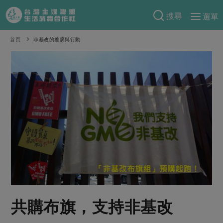
搜尋
選單
產品分類
首頁
非基改的推廣與行動
當季蔬果
食譜料理
一籃菜
當令水果
食材
特別企畫
芽苗類
蕈菇類
米食
預購活動
綠主張
辛香料類
麵食
把最好的台灣味帶回家！
觀點文章
關於合作社
肉食
奶蛋豆・五穀
防災用品預購圓滿結束
主婦食堂
一籃菜真心話
海鮮
蛋
乳製品
認識合作社
重要公告
2026年端午節預購圓滿結束
社內大小事
合作聯合國
常備菜
豆製品
米麵雜糧
關於我們
更多預購活動
產品故事
生活提案
蔬食
合作社組織
共購布旗，支持非基改
肉品・水產
樂齡生活
親子食育
蛋料理
當季產品
員工與求才