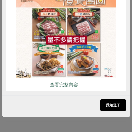
生活提案
2022-06-10
2
農業永續 綠色革命後的爭論與反思
惜食
RPET
食譜
減硝酸鹽
雞蛋
食安
共同購買
更多相關文章
查看完整內容..
文章留言
我知道了
登入後進行留言