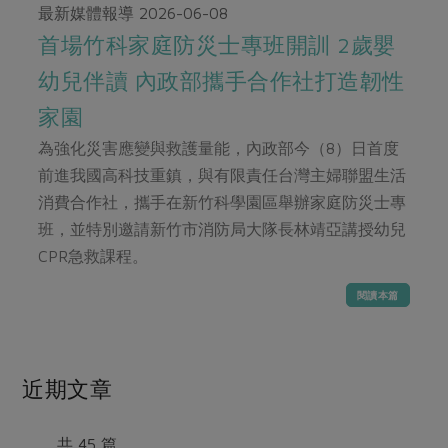
畜產肉類
水產
廚房瑜伽
最新媒體報導
2026-06-08
合作25-經典快閃最後一週
水畜加工品
首場竹科家庭防災士專班開訓 2歲嬰
料理方式
產品檢驗
合作25-精選產品第四彈
關注議題
幼兒伴讀 內政部攜手合作社打造韌性
烘焙．點心
自主把關
合作25-精選產品第三彈
調理食材・點心
減硝酸鹽
惜食
家園
醬料
檢驗報告
更多當季產品
調味醬料/南北貨
烘焙
非基改運動
支持本土農糧
為強化災害應變與救護量能，內政部今（8）日首度
湯品．鍋物
硝酸鹽檢驗
休閒零嘴
沖泡飲品
前進我國高科技重鎮，與有限責任台灣主婦聯盟生活
廢核運動
能源議題
漬物
議題活動
消費合作社，攜手在新竹科學園區舉辦家庭防災士專
保健食品
減添加物
減塑減廢
涼拌沙拉
班，並特別邀請新竹市消防局大隊長林靖亞講授幼兒
社員權益
主婦聯盟X樂齡網特約優惠案
公益金
食農教育
CPR急救課程。
飲品
居家好物
合作社法規
30%rPET紅烏龍茶
更多議題
閱讀本篇
美妝保養
個人清潔
社務專區
2024農業發展計畫年度報告
主題食譜
生活者e週報
家庭清潔
織品
選舉專區
更多議題活動
異國料理
日用品
圖書禮品
近期文章
綠主張月刊
年菜食譜
防災用品
最新消息
把最好的台灣味帶回家！
典藏閱覽室
養身食補
共 45 篇