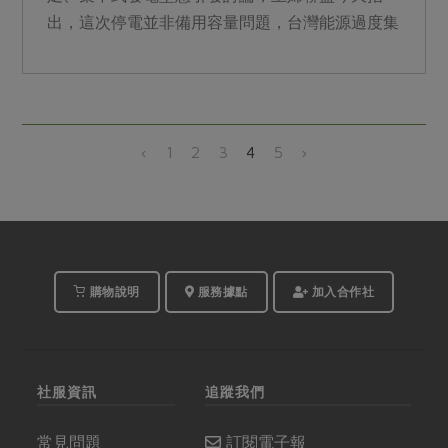
出，這次停電並非備用容量問題，台灣能源過度集
中，不應把雞蛋放在同...
‹
1
2
3
4
5
›
購物說明
服務據點
加入合作社
社服資訊
追蹤我們
常見問題
訂閱電子報