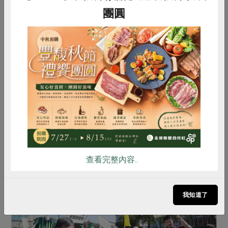
團圓
2018-05-05
打破高齡就業歧視
惜食
RPET
食譜
減硝酸鹽
根據勞動部統計處最新發布的「工作場所就業平等
雞蛋
食安
共同購買
概況調查」發現， 受僱者感到最嚴重的就業歧視
是「年齡」，許多中高齡者即使有意願再度投入就
業市場，卻苦無機會。 不過，也有許多友善的職
場，不以年齡來...
查看完整內容..
我知道了