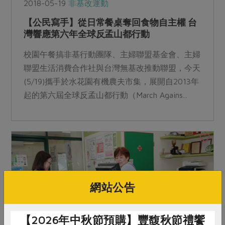
2018-05-19
非基改運動
【公民寫手】從日常餐桌奪回食物自主權 台
灣響應第六年全球反孟山都行動
校園午餐搞非基行動團隊、主婦聯盟基金會、主婦
聯盟生活消費合作社與台灣無基改推動聯盟，今天
(5/19)攜手於水花園有機農夫市集，展開自2013年
起的第六屆全球反孟山都行動（March Agains...
網站公告
【2026年中秋節預購】豐馥秋節禮饗