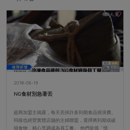
媒體報導
最新產品
節慶大餐
下載專區
優惠專區
高麗菜海鮮煎餅
地區活動
素食專區
社務會議
地區活動
樂齡友善
活動報下載
2018-06-19
NG食材別急著丟
超商加盟主揭露，每天丟掉許多到期食品很浪費。
同樣也經營實體店舖的主婦聯盟，選擇將到期或破
損食物，精心烹調成為員工餐。 他們提倡「惜