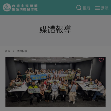
搜尋
選單
產品分類
媒體報導
當季蔬果
食譜料理
一籃菜
當令水果
食材
特別企畫
芽苗類
蕈菇類
米食
首頁
媒體報導
預購活動
綠主張
辛香料類
麵食
把最好的台灣味帶回家！
觀點文章
關於合作社
肉食
奶蛋豆・五穀
防災用品預購圓滿結束
主婦食堂
一籃菜真心話
海鮮
蛋
乳製品
認識合作社
重要公告
2026年端午節預購圓滿結束
社內大小事
合作聯合國
常備菜
豆製品
米麵雜糧
關於我們
更多預購活動
產品故事
生活提案
蔬食
合作社組織
肉品・水產
樂齡生活
親子食育
蛋料理
當季產品
員工與求才