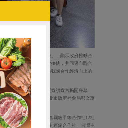
年的「合作事業振興發展計畫」，顯示政府推動合
能持續成長，並與國際社會接軌，共同邁向聯合
的夥伴持續創新，成為帶動我國合作經濟向上的
會事業經營學系郭迪賢教授宣讀宣言揭開序幕，
政府社會局李美珍局長及臺北市政府社會局鄭文惠
社與優等實務人員20人，全國級甲等合作社12社
購買
全國知名的台灣省嘉南羊乳運銷合作社、台灣主