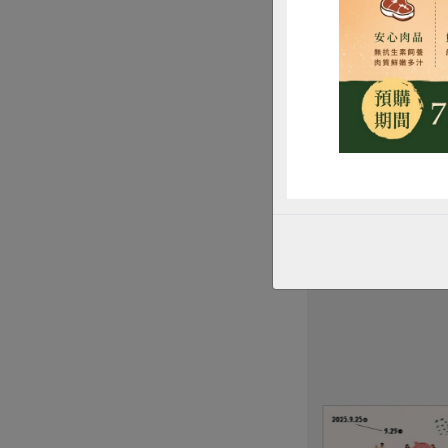
婦聯盟生活消費合
安排績優合作社運
獎等獎項頒發。