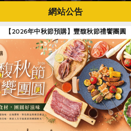
網站公告
【2026年中秋節預購】豐馥秋節禮饗團圓
團體司」於112年9月20日正式成立，並於今年起推動為期四
過合作教育、理念推廣與績優合作社獎勵措施，期望讓合作事業
今年適逢聯合國大會宣布的第二個「國際合作社年」，合作事業
「合作事業短影片徵選」得獎作品，並由逢甲大學合作經濟暨社
第103屆國際合作社節籌備委員會」陳建忠主任委員、新北市
，共襄盛舉。
有120個全國級合作社與實務人員獲獎，包括各級優等合作社87
食
RPET
食譜
減硝酸鹽
雞蛋
食安
共同
人。獲獎領域涵蓋生產、運銷、消費、勞動、運輸及長照等，除有