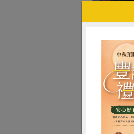
內政部「合作及人民
作經濟的決心。透
國永續發展目標。
典範。
大會活動安排播放
「中華民國各界慶祝
副局長亦蒞臨與會
內政部表示，今年共
惜
與甲等實務人員1