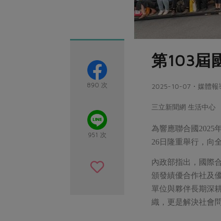
第103
890 次
2025-10-07・媒體報
三立新聞網 生活中心
為響應聯合國2025年「
951 次
26日隆重舉行，向
內政部指出，國際合
頒發績優合作社及優
單位與夥伴長期深
織，更是解決社會