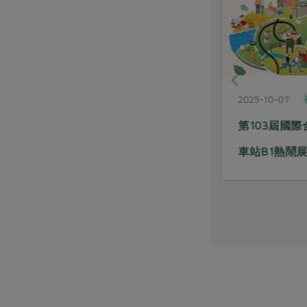
合作聯合國
2025-12-24
2025-10-07
把幸福放回經濟裡 從年輕世代
第103屆國
展開新步伐 第二次國際合作社
車站B1熱鬧展
年回顧 訪內政部陳佳容副司長