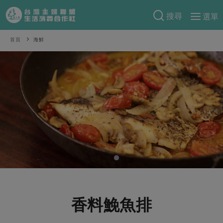
搜尋
選單
產品分類
首頁
海鮮
當季蔬果
食譜料理
一籃菜
當令水果
食材
特別企畫
芽苗類
蕈菇類
米食
預購活動
綠主張
辛香料類
麵食
把最好的台灣味帶回家！
觀點文章
關於合作社
肉食
奶蛋豆・五穀
防災用品預購圓滿結束
主婦食堂
一籃菜真心話
海鮮
蛋
乳製品
認識合作社
重要公告
2026年端午節預購圓滿結束
社內大小事
合作聯合國
常備菜
豆製品
米麵雜糧
關於我們
更多預購活動
產品故事
生活提案
蔬食
合作社組織
香料鮸魚排
肉品・水產
樂齡生活
親子食育
蛋料理
當季產品
員工與求才