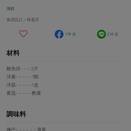
畜產肉類
水產
廚房瑜伽
合作25-經典快閃最後一週
海鮮
水畜加工品
料理方式
產品檢驗
合作25-精選產品第四彈
關注議題
食譜設計／林曼芬
烘焙．點心
自主把關
合作25-精選產品第三彈
調理食材・點心
減硝酸鹽
惜食
醬料
178 次
218 次
檢驗報告
更多當季產品
調味醬料/南北貨
烘焙
非基改運動
支持本土農糧
湯品．鍋物
硝酸鹽檢驗
休閒零嘴
沖泡飲品
廢核運動
能源議題
材料
漬物
議題活動
保健食品
減添加物
減塑減廢
涼拌沙拉
鮸魚排- - - 2片
社員權益
主婦聯盟X樂齡網特約優惠案
公益金
食農教育
飲品
洋蔥- - - - -1顆
居家好物
合作社法規
30%rPET紅烏龍茶
更多議題
洋菇- - - - -1盒
美妝保養
個人清潔
社務專區
2024農業發展計畫年度報告
番茄- - - - -酌量
主題食譜
生活者e週報
家庭清潔
織品
選舉專區
更多議題活動
異國料理
日用品
圖書禮品
調味料
綠主張月刊
年菜食譜
防災用品
最新消息
把最好的台灣味帶回家！
典藏閱覽室
養身食補
鹽巴- - - - - - 適量