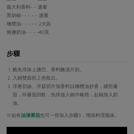
媒體報導
最新產品
義大利香料- - 適量
節慶大餐
下載專區
黑胡椒- - - - - 適量
優惠專區
橄欖油- - - - - 2大匙
高麗菜海鮮煎餅
無鹽奶油- - - -40克
地區活動
素食專區
社務會議
地區活動
樂齡友善
步驟
活動報下載
鮸魚排抹上鹽巴、香料醃漬片刻。
入鍋雙面煎上色取出。
洋蔥切絲、洋菇切片加香料以橄欖油炒香，續煎蕃
茄，待蕃茄回軟，魚排放入鍋中略燒，起鍋加入奶
油。
※如有
油漬番茄
也可一併加入步驟3，增添料理風味。