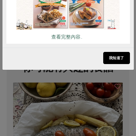
全素
常溫
全素
常溫
奶
$255
$725
$
查看完整內容..
我知道了
你可能有興趣的食譜