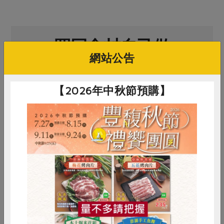
買回食材自己做
網站公告
【2026年中秋節預購】
馥聚有限公司
瑪諾蘭迦工作室
舍
公平貿易黑胡椒粒(馥
優質冷壓特級初榨橄欖油
澳
惜食
RPET
食譜
減硝酸鹽
聚)-50g/瓶
雞蛋
食安
共同購買
50公克
750毫升
2