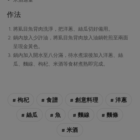
媒體報導
最新產品
節慶大餐
下載專區
作法
優惠專區
將虱目魚背肉洗淨，把洋蔥、絲瓜切好備用。
高麗菜海鮮煎餅
地區活動
素食專區
鍋內放入少許油，將虱目魚背肉放入油鍋乾煎至兩面
社務會議
地區活動
呈現金黃色。
樂齡友善
鍋內加入開水至八分滿，待水煮滾後加入洋蔥、絲
活動報下載
瓜、麵線、枸杞、米酒等食材煮熟即完成。
# 枸杞
# 食譜
# 創意料理
# 洋蔥
# 絲瓜
# 魚
# 麵線
# 麵條
# 米酒