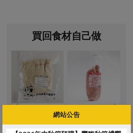
買回食材自己做
燿隆麵行
集昌股份有限公司
嘉
網站公告
紅麴麵線-220g
優質枸杞-200g
綠