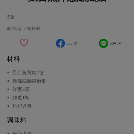
畜產肉類
水產
廚房瑜伽
合作25-經典快閃最後一週
水畜加工品
料理方式
海鮮
產品檢驗
合作25-精選產品第四彈
關注議題
烘焙．點心
食譜設計／楊於珊
自主把關
合作25-精選產品第三彈
調理食材・點心
減硝酸鹽
惜食
醬料
檢驗報告
更多當季產品
調味醬料/南北貨
烘焙
非基改運動
支持本土農糧
535 次
634 次
湯品．鍋物
硝酸鹽檢驗
休閒零嘴
沖泡飲品
廢核運動
能源議題
漬物
材料
議題活動
保健食品
減添加物
減塑減廢
涼拌沙拉
社員權益
主婦聯盟X樂齡網特約優惠案
虱目魚背肉
1包
公益金
食農教育
飲品
居家好物
麵條或麵線
適量
合作社法規
30%rPET紅烏龍茶
更多議題
洋蔥
3顆
美妝保養
個人清潔
社務專區
2024農業發展計畫年度報告
絲瓜
1條
主題食譜
生活者e週報
家庭清潔
織品
選舉專區
更多議題活動
枸杞
適量
異國料理
日用品
圖書禮品
綠主張月刊
調味料
年菜食譜
防災用品
最新消息
把最好的台灣味帶回家！
典藏閱覽室
養身食補
米酒
適量