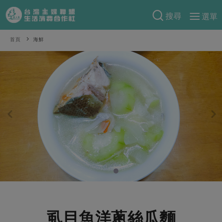
搜尋
選單
產品分類
首頁
海鮮
當季蔬果
食譜料理
一籃菜
當令水果
食材
特別企畫
芽苗類
蕈菇類
米食
預購活動
綠主張
辛香料類
麵食
把最好的台灣味帶回家！
觀點文章
關於合作社
肉食
奶蛋豆・五穀
防災用品預購圓滿結束
主婦食堂
一籃菜真心話
海鮮
蛋
乳製品
認識合作社
重要公告
2026年端午節預購圓滿結束
社內大小事
合作聯合國
常備菜
豆製品
米麵雜糧
關於我們
更多預購活動
產品故事
生活提案
蔬食
合作社組織
肉品・水產
樂齡生活
親子食育
蛋料理
虱目魚洋蔥絲瓜麵
當季產品
員工與求才