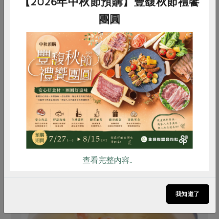
【2026年中秋節預購】豐馥秋節禮饗
220公克
200公克
6
團圓
全素
冷藏
全素
冷藏
葷
$45
$330
$
惜食
RPET
食譜
減硝酸鹽
雞蛋
食安
共同購買
你可能有興趣的食譜
查看完整內容..
我知道了