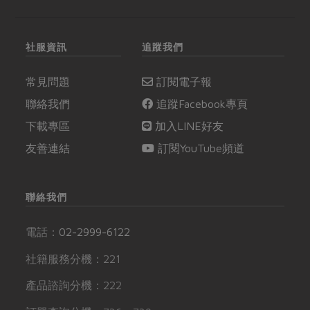
社服資訊
追蹤我們
常見問題
訂閱電子報
聯絡我們
追蹤Facebook專頁
下載專區
加入LINE好友
友善連結
訂閱YouTube頻道
聯絡我們
電話：
02-2999-6122
社籍服務分機：221
產品諮詢分機：222